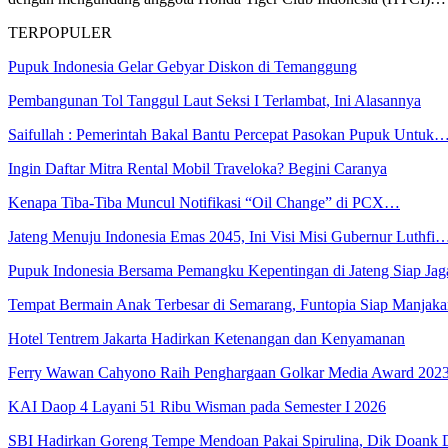
TERPOPULER
Pupuk Indonesia Gelar Gebyar Diskon di Temanggung
Pembangunan Tol Tanggul Laut Seksi I Terlambat, Ini Alasannya
Saifullah : Pemerintah Bakal Bantu Percepat Pasokan Pupuk Untuk
Ingin Daftar Mitra Rental Mobil Traveloka? Begini Caranya
Kenapa Tiba-Tiba Muncul Notifikasi “Oil Change” di PCX…
Jateng Menuju Indonesia Emas 2045, Ini Visi Misi Gubernur Luthfi
Pupuk Indonesia Bersama Pemangku Kepentingan di Jateng Siap Ja
Tempat Bermain Anak Terbesar di Semarang, Funtopia Siap Manja
Hotel Tentrem Jakarta Hadirkan Ketenangan dan Kenyamanan
Ferry Wawan Cahyono Raih Penghargaan Golkar Media Award 202
KAI Daop 4 Layani 51 Ribu Wisman pada Semester I 2026
SBI Hadirkan Goreng Tempe Mendoan Pakai Spirulina, Dik Doank