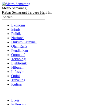
Metro Semarang
Kabar Semarang Terbaru Hari Ini
Ekonomi
Bisnis
Politik
Nasional
Hukum Kriminal
Olah Raga
Pendidikan
Otomotif
Teknologi
Elektronik
Hiburan
Lifestyle
Opini
Traveling
Kuliner
Likes
Followers