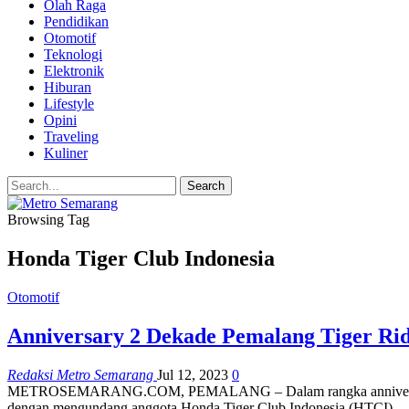
Olah Raga
Pendidikan
Otomotif
Teknologi
Elektronik
Hiburan
Lifestyle
Opini
Traveling
Kuliner
Browsing Tag
Honda Tiger Club Indonesia
Otomotif
Anniversary 2 Dekade Pemalang Tiger Ri
Redaksi Metro Semarang
Jul 12, 2023
0
METROSEMARANG.COM, PEMALANG – Dalam rangka anniversary ke 2
dengan mengundang anggota Honda Tiger Club Indonesia (HTCI)…