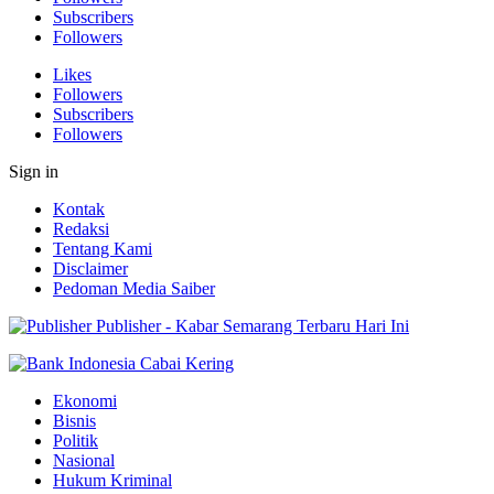
Subscribers
Followers
Likes
Followers
Subscribers
Followers
Sign in
Kontak
Redaksi
Tentang Kami
Disclaimer
Pedoman Media Saiber
Publisher - Kabar Semarang Terbaru Hari Ini
Ekonomi
Bisnis
Politik
Nasional
Hukum Kriminal