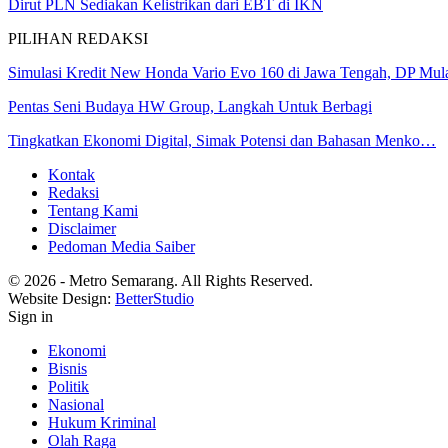
Dirut PLN Sediakan Kelistrikan dari EBT di IKN
PILIHAN REDAKSI
Simulasi Kredit New Honda Vario Evo 160 di Jawa Tengah, DP Mu
Pentas Seni Budaya HW Group, Langkah Untuk Berbagi
Tingkatkan Ekonomi Digital, Simak Potensi dan Bahasan Menko…
Kontak
Redaksi
Tentang Kami
Disclaimer
Pedoman Media Saiber
© 2026 - Metro Semarang. All Rights Reserved.
Website Design:
BetterStudio
Sign in
Ekonomi
Bisnis
Politik
Nasional
Hukum Kriminal
Olah Raga