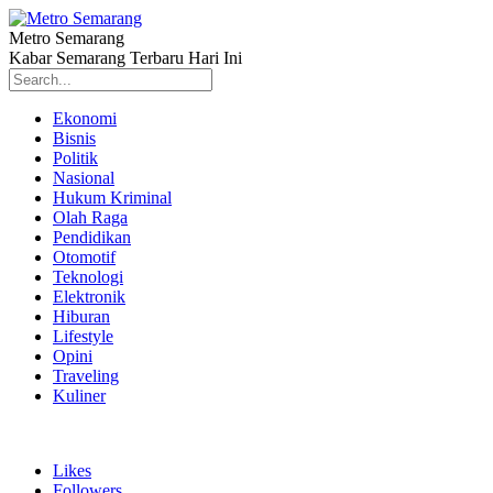
Metro Semarang
Kabar Semarang Terbaru Hari Ini
Ekonomi
Bisnis
Politik
Nasional
Hukum Kriminal
Olah Raga
Pendidikan
Otomotif
Teknologi
Elektronik
Hiburan
Lifestyle
Opini
Traveling
Kuliner
Likes
Followers