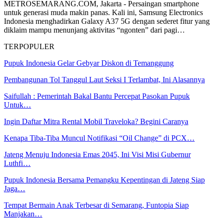
METROSEMARANG.COM, Jakarta - Persaingan smartphone
untuk generasi muda makin panas. Kali ini, Samsung Electronics
Indonesia menghadirkan Galaxy A37 5G dengan sederet fitur yang
diklaim mampu menunjang aktivitas “ngonten” dari pagi…
TERPOPULER
Pupuk Indonesia Gelar Gebyar Diskon di Temanggung
Pembangunan Tol Tanggul Laut Seksi I Terlambat, Ini Alasannya
Saifullah : Pemerintah Bakal Bantu Percepat Pasokan Pupuk
Untuk…
Ingin Daftar Mitra Rental Mobil Traveloka? Begini Caranya
Kenapa Tiba-Tiba Muncul Notifikasi “Oil Change” di PCX…
Jateng Menuju Indonesia Emas 2045, Ini Visi Misi Gubernur
Luthfi…
Pupuk Indonesia Bersama Pemangku Kepentingan di Jateng Siap
Jaga…
Tempat Bermain Anak Terbesar di Semarang, Funtopia Siap
Manjakan…