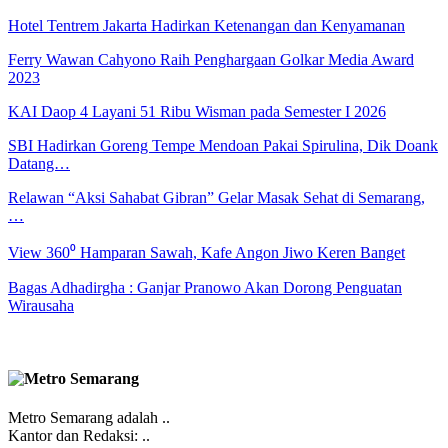
Hotel Tentrem Jakarta Hadirkan Ketenangan dan Kenyamanan
Ferry Wawan Cahyono Raih Penghargaan Golkar Media Award
2023
KAI Daop 4 Layani 51 Ribu Wisman pada Semester I 2026
SBI Hadirkan Goreng Tempe Mendoan Pakai Spirulina, Dik Doank
Datang…
Relawan “Aksi Sahabat Gibran” Gelar Masak Sehat di Semarang,
…
View 360⁰ Hamparan Sawah, Kafe Angon Jiwo Keren Banget
Bagas Adhadirgha : Ganjar Pranowo Akan Dorong Penguatan
Wirausaha
Metro Semarang adalah ..
Kantor dan Redaksi: ..