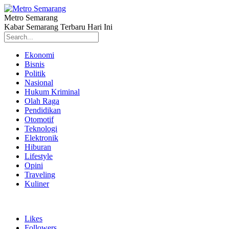
Metro Semarang
Kabar Semarang Terbaru Hari Ini
Ekonomi
Bisnis
Politik
Nasional
Hukum Kriminal
Olah Raga
Pendidikan
Otomotif
Teknologi
Elektronik
Hiburan
Lifestyle
Opini
Traveling
Kuliner
Likes
Followers