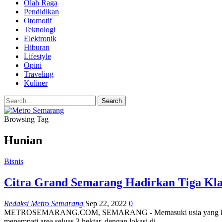
Olah Raga
Pendidikan
Otomotif
Teknologi
Elektronik
Hiburan
Lifestyle
Opini
Traveling
Kuliner
Browsing Tag
Hunian
Bisnis
Citra Grand Semarang Hadirkan Tiga Kl
Redaksi Metro Semarang
Sep 22, 2022
0
METROSEMARANG.COM, SEMARANG - Memasuki usia yang ke-10 tahun
menempati area seluas 3 hektar, dengan lokasi di…