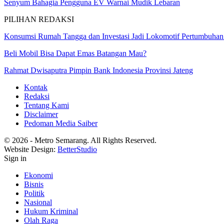
Senyum Bahagia Pengguna EV Warnai Mudik Lebaran
PILIHAN REDAKSI
Konsumsi Rumah Tangga dan Investasi Jadi Lokomotif Pertumbuh
Beli Mobil Bisa Dapat Emas Batangan Mau?
Rahmat Dwisaputra Pimpin Bank Indonesia Provinsi Jateng
Kontak
Redaksi
Tentang Kami
Disclaimer
Pedoman Media Saiber
© 2026 - Metro Semarang. All Rights Reserved.
Website Design:
BetterStudio
Sign in
Ekonomi
Bisnis
Politik
Nasional
Hukum Kriminal
Olah Raga