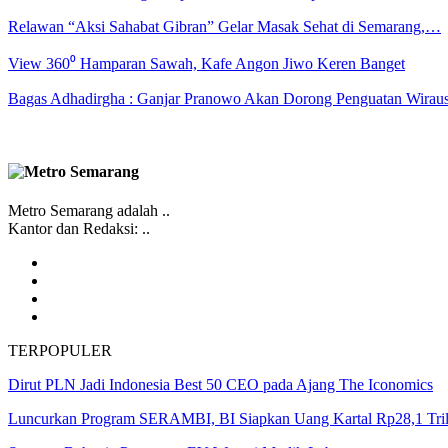
Relawan “Aksi Sahabat Gibran” Gelar Masak Sehat di Semarang,…
View 360⁰ Hamparan Sawah, Kafe Angon Jiwo Keren Banget
Bagas Adhadirgha : Ganjar Pranowo Akan Dorong Penguatan Wirau
Metro Semarang adalah ..
Kantor dan Redaksi: ..
TERPOPULER
Dirut PLN Jadi Indonesia Best 50 CEO pada Ajang The Iconomics
Luncurkan Program SERAMBI, BI Siapkan Uang Kartal Rp28,1 Tr