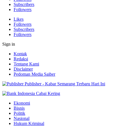
Subscribers
Followers
Likes
Followers
Subscribers
Followers
Sign in
Kontak
Redaksi
Tentang Kami
Disclaimer
Pedoman Media Saiber
Publisher - Kabar Semarang Terbaru Hari Ini
Ekonomi
Bisnis
Politik
Nasional
Hukum Kriminal