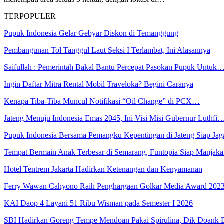
TERPOPULER
Pupuk Indonesia Gelar Gebyar Diskon di Temanggung
Pembangunan Tol Tanggul Laut Seksi I Terlambat, Ini Alasannya
Saifullah : Pemerintah Bakal Bantu Percepat Pasokan Pupuk Untuk
Ingin Daftar Mitra Rental Mobil Traveloka? Begini Caranya
Kenapa Tiba-Tiba Muncul Notifikasi “Oil Change” di PCX…
Jateng Menuju Indonesia Emas 2045, Ini Visi Misi Gubernur Luthfi
Pupuk Indonesia Bersama Pemangku Kepentingan di Jateng Siap Ja
Tempat Bermain Anak Terbesar di Semarang, Funtopia Siap Manja
Hotel Tentrem Jakarta Hadirkan Ketenangan dan Kenyamanan
Ferry Wawan Cahyono Raih Penghargaan Golkar Media Award 202
KAI Daop 4 Layani 51 Ribu Wisman pada Semester I 2026
SBI Hadirkan Goreng Tempe Mendoan Pakai Spirulina, Dik Doank