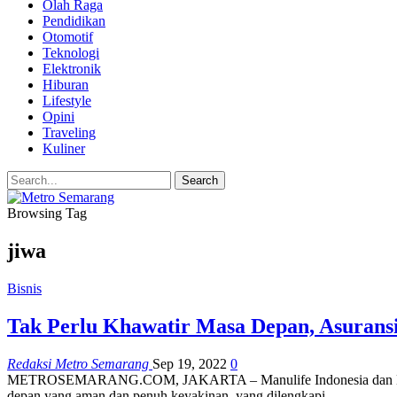
Olah Raga
Pendidikan
Otomotif
Teknologi
Elektronik
Hiburan
Lifestyle
Opini
Traveling
Kuliner
Browsing Tag
jiwa
Bisnis
Tak Perlu Khawatir Masa Depan, Asuran
Redaksi Metro Semarang
Sep 19, 2022
0
METROSEMARANG.COM, JAKARTA – Manulife Indonesia dan Bank D
depan yang aman dan penuh keyakinan, yang dilengkapi…