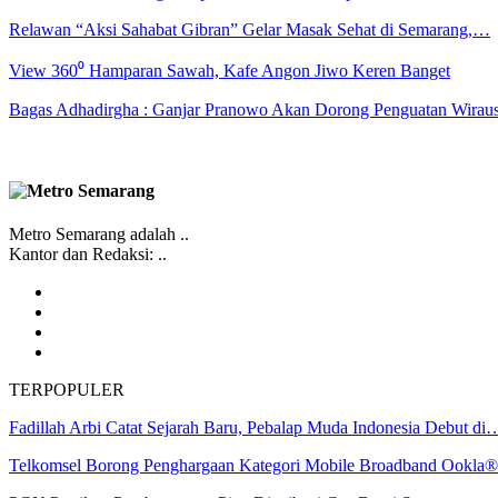
Relawan “Aksi Sahabat Gibran” Gelar Masak Sehat di Semarang,…
View 360⁰ Hamparan Sawah, Kafe Angon Jiwo Keren Banget
Bagas Adhadirgha : Ganjar Pranowo Akan Dorong Penguatan Wirau
Metro Semarang adalah ..
Kantor dan Redaksi: ..
TERPOPULER
Fadillah Arbi Catat Sejarah Baru, Pebalap Muda Indonesia Debut di
Telkomsel Borong Penghargaan Kategori Mobile Broadband Ookl