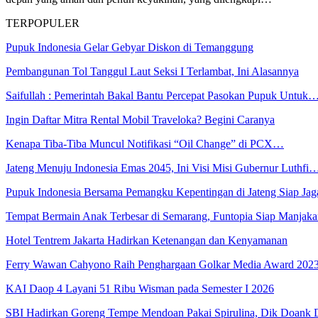
TERPOPULER
Pupuk Indonesia Gelar Gebyar Diskon di Temanggung
Pembangunan Tol Tanggul Laut Seksi I Terlambat, Ini Alasannya
Saifullah : Pemerintah Bakal Bantu Percepat Pasokan Pupuk Untuk
Ingin Daftar Mitra Rental Mobil Traveloka? Begini Caranya
Kenapa Tiba-Tiba Muncul Notifikasi “Oil Change” di PCX…
Jateng Menuju Indonesia Emas 2045, Ini Visi Misi Gubernur Luthfi
Pupuk Indonesia Bersama Pemangku Kepentingan di Jateng Siap Ja
Tempat Bermain Anak Terbesar di Semarang, Funtopia Siap Manja
Hotel Tentrem Jakarta Hadirkan Ketenangan dan Kenyamanan
Ferry Wawan Cahyono Raih Penghargaan Golkar Media Award 202
KAI Daop 4 Layani 51 Ribu Wisman pada Semester I 2026
SBI Hadirkan Goreng Tempe Mendoan Pakai Spirulina, Dik Doank