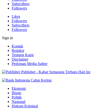
Subscribers
Followers
Likes
Followers
Subscribers
Followers
Sign in
Kontak
Redaksi
Tentang Kami
Disclaimer
Pedoman Media Saiber
Publisher - Kabar Semarang Terbaru Hari Ini
Ekonomi
Bisnis
Politik
Nasional
Hukum Kriminal