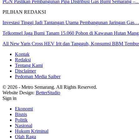
PGN Pastikan Pembangunan Pipa Distribusi Gas Bumi Semarang –
PILIHAN REDAKSI
Investasi Tinggi Jadi Tantangan Utama Pembangunan Jaringan Gas
Telkomsel Jaga Bumi Tanam 15.060 Pohon di Kawasan Hutan Man
All New Yaris Cross HEV Irit dan Tangguh, Konsumsi BBM Temb
Kontak
Redaksi
Tentang Kami
Disclaimer
Pedoman Media Saiber
© 2026 - Metro Semarang. All Rights Reserved.
Website Design:
BetterStudio
Sign in
Ekonomi
Bisnis
Politik
Nasional
Hukum Kriminal
Olah Raga