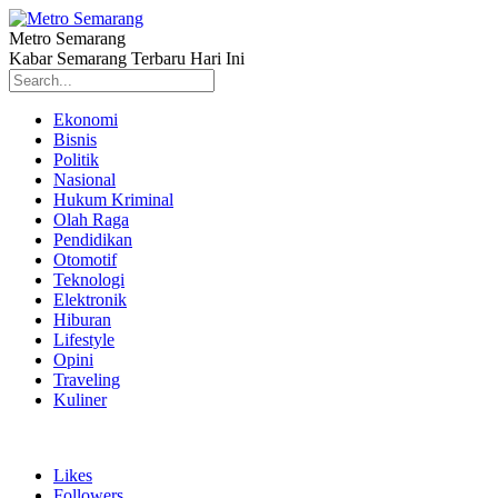
Metro Semarang
Kabar Semarang Terbaru Hari Ini
Ekonomi
Bisnis
Politik
Nasional
Hukum Kriminal
Olah Raga
Pendidikan
Otomotif
Teknologi
Elektronik
Hiburan
Lifestyle
Opini
Traveling
Kuliner
Likes
Followers