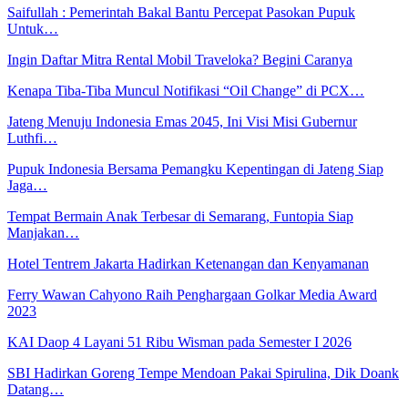
Saifullah : Pemerintah Bakal Bantu Percepat Pasokan Pupuk
Untuk…
Ingin Daftar Mitra Rental Mobil Traveloka? Begini Caranya
Kenapa Tiba-Tiba Muncul Notifikasi “Oil Change” di PCX…
Jateng Menuju Indonesia Emas 2045, Ini Visi Misi Gubernur
Luthfi…
Pupuk Indonesia Bersama Pemangku Kepentingan di Jateng Siap
Jaga…
Tempat Bermain Anak Terbesar di Semarang, Funtopia Siap
Manjakan…
Hotel Tentrem Jakarta Hadirkan Ketenangan dan Kenyamanan
Ferry Wawan Cahyono Raih Penghargaan Golkar Media Award
2023
KAI Daop 4 Layani 51 Ribu Wisman pada Semester I 2026
SBI Hadirkan Goreng Tempe Mendoan Pakai Spirulina, Dik Doank
Datang…