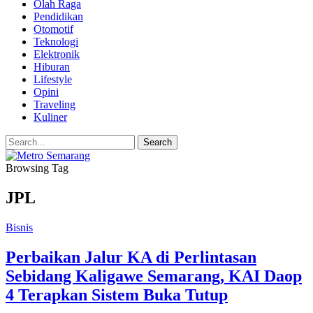
Olah Raga
Pendidikan
Otomotif
Teknologi
Elektronik
Hiburan
Lifestyle
Opini
Traveling
Kuliner
Browsing Tag
JPL
Bisnis
Perbaikan Jalur KA di Perlintasan
Sebidang Kaligawe Semarang, KAI Daop
4 Terapkan Sistem Buka Tutup