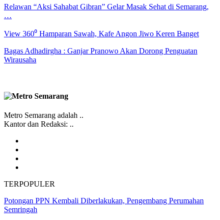
Relawan “Aksi Sahabat Gibran” Gelar Masak Sehat di Semarang,
…
View 360⁰ Hamparan Sawah, Kafe Angon Jiwo Keren Banget
Bagas Adhadirgha : Ganjar Pranowo Akan Dorong Penguatan
Wirausaha
Metro Semarang adalah ..
Kantor dan Redaksi: ..
TERPOPULER
Potongan PPN Kembali Diberlakukan, Pengembang Perumahan
Semringah