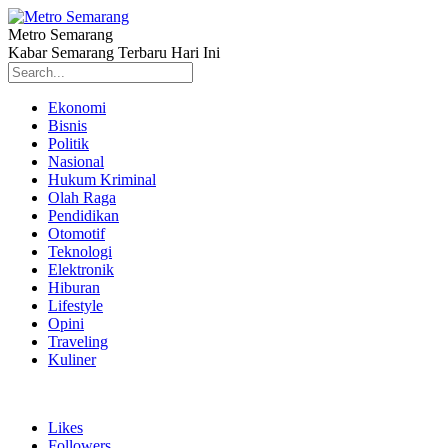
Metro Semarang
Kabar Semarang Terbaru Hari Ini
Ekonomi
Bisnis
Politik
Nasional
Hukum Kriminal
Olah Raga
Pendidikan
Otomotif
Teknologi
Elektronik
Hiburan
Lifestyle
Opini
Traveling
Kuliner
Likes
Followers