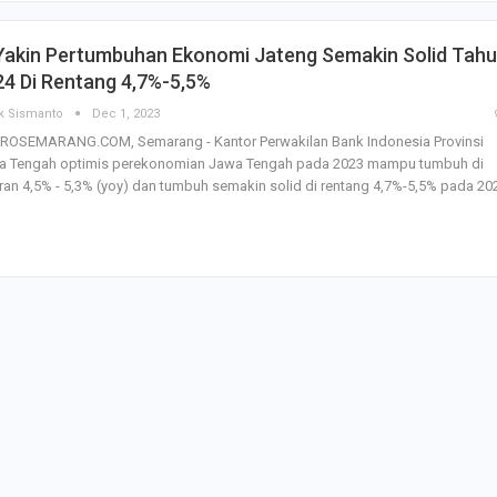
SBI Hadirkan Go
 Yakin Pertumbuhan Ekonomi Jateng Semakin Solid Tah
Tempe Mendoan 
Spirulina, Dik Do
4 Di Rentang 4,7%-5,5%
Datang…
k Sismanto
Dec 1, 2023
ROSEMARANG.COM, Semarang - Kantor Perwakilan Bank Indonesia Provinsi
Relawan “Aksi S
a Tengah optimis perekonomian Jawa Tengah pada 2023 mampu tumbuh di
Gibran” Gelar Ma
di Semarang,…
ran 4,5% - 5,3% (yoy) dan tumbuh semakin solid di rentang 4,7%-5,5% pada 20
View 360⁰ Hampa
Sawah, Kafe Ang
Keren Banget
Bagas Adhadirgha
Pranowo Akan D
Penguatan Wirau