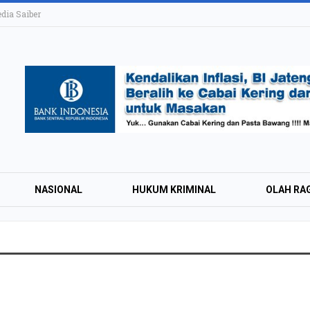
ia Saiber
NASIONAL
HUKUM KRIMINAL
OLAH RA
KAI Daop 4 Layan
Wisman pada Sem
2026