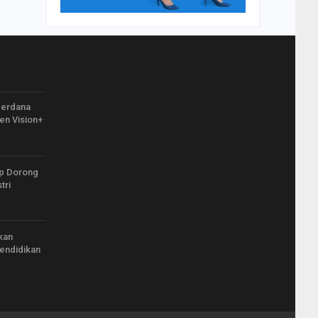
Perdana
en Vision+
ap Dorong
tri
kan
endidikan