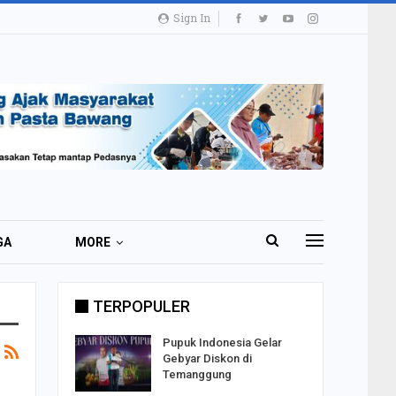
Sign In
GA
MORE
TERPOPULER
i 51 Ribu
Pupuk Indonesia Gelar
ester I
Gebyar Diskon di
Temanggung