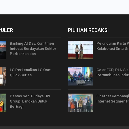
PULER
PILIHAN REDAKSI
Banking AI Day, Komitmen
Peluncuran Kartu 
Indosat Berdayakan Sektor
Kolaborasi Smartfr
Perbankan dan…
LG Perkenalkan LG One:
Gelar FGD, PLN Si
Quick Series
Pertumbuhan Indus
Pentas Seni Budaya HW
Fibernet Kembang
Group, Langkah Untuk
Internet Segmen P
Berbagi