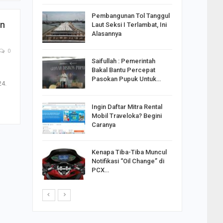
reng
Pembangunan Tol Tanggul
un
Pakai
Laut Seksi I Terlambat, Ini
ank
Alasannya
0
Saifullah : Pemerintah
ahabat
Bakal Bantu Percepat
sak Sehat
Pasokan Pupuk Untuk…
24.
Ingin Daftar Mitra Rental
ran
Mobil Traveloka? Begini
on Jiwo
Caranya
Kenapa Tiba-Tiba Muncul
 : Ganjar
Notifikasi “Oil Change” di
orong
PCX…
saha