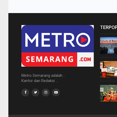
TERPO
Metro Semarang adalah ..
Kantor dan Redaksi: ..