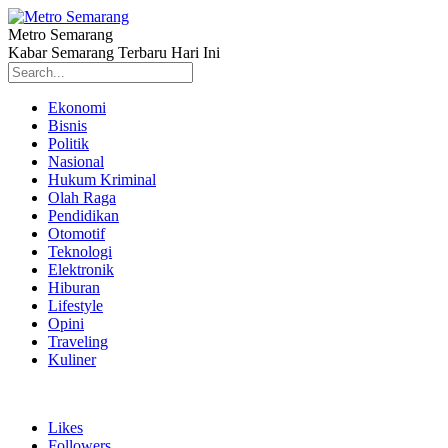
Metro Semarang
Kabar Semarang Terbaru Hari Ini
Ekonomi
Bisnis
Politik
Nasional
Hukum Kriminal
Olah Raga
Pendidikan
Otomotif
Teknologi
Elektronik
Hiburan
Lifestyle
Opini
Traveling
Kuliner
Likes
Followers