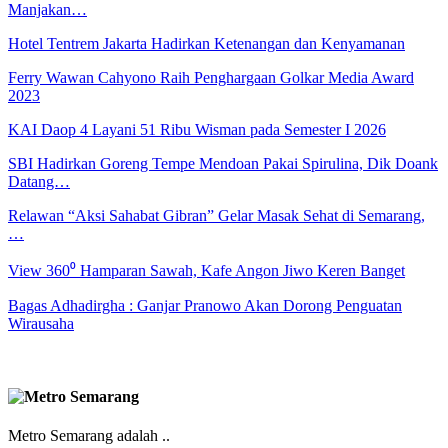
Manjakan…
Hotel Tentrem Jakarta Hadirkan Ketenangan dan Kenyamanan
Ferry Wawan Cahyono Raih Penghargaan Golkar Media Award
2023
KAI Daop 4 Layani 51 Ribu Wisman pada Semester I 2026
SBI Hadirkan Goreng Tempe Mendoan Pakai Spirulina, Dik Doank
Datang…
Relawan “Aksi Sahabat Gibran” Gelar Masak Sehat di Semarang,
…
View 360⁰ Hamparan Sawah, Kafe Angon Jiwo Keren Banget
Bagas Adhadirgha : Ganjar Pranowo Akan Dorong Penguatan
Wirausaha
Metro Semarang adalah ..