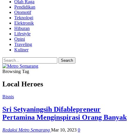
Olah Raga
Pendidikan
Otomotif
Teknologi
Elektronik
Hiburan
Lifestyle
Opini
Traveling
Kuliner
Browsing Tag
Local Heroes
Bisnis
Sri Setyaningsih Difablepreneur
Pertamina Menginspirasi Orang Banyak
Redaksi Metro Semarang
Mar 10, 2023
0