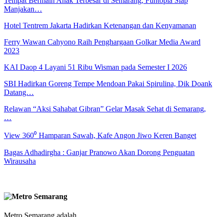
Tempat Bermain Anak Terbesar di Semarang, Funtopia Siap
Manjakan…
Hotel Tentrem Jakarta Hadirkan Ketenangan dan Kenyamanan
Ferry Wawan Cahyono Raih Penghargaan Golkar Media Award
2023
KAI Daop 4 Layani 51 Ribu Wisman pada Semester I 2026
SBI Hadirkan Goreng Tempe Mendoan Pakai Spirulina, Dik Doank
Datang…
Relawan “Aksi Sahabat Gibran” Gelar Masak Sehat di Semarang,
…
View 360⁰ Hamparan Sawah, Kafe Angon Jiwo Keren Banget
Bagas Adhadirgha : Ganjar Pranowo Akan Dorong Penguatan
Wirausaha
Metro Semarang adalah ..