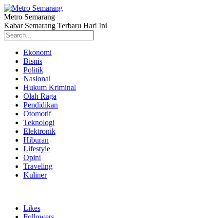
Metro Semarang
Kabar Semarang Terbaru Hari Ini
Ekonomi
Bisnis
Politik
Nasional
Hukum Kriminal
Olah Raga
Pendidikan
Otomotif
Teknologi
Elektronik
Hiburan
Lifestyle
Opini
Traveling
Kuliner
Likes
Followers