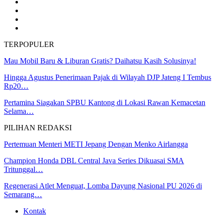
TERPOPULER
Mau Mobil Baru & Liburan Gratis? Daihatsu Kasih Solusinya!
Hingga Agustus Penerimaan Pajak di Wilayah DJP Jateng I Tembus
Rp20…
Pertamina Siagakan SPBU Kantong di Lokasi Rawan Kemacetan
Selama…
PILIHAN REDAKSI
Pertemuan Menteri METI Jepang Dengan Menko Airlangga
Champion Honda DBL Central Java Series Dikuasai SMA
Tritunggal…
Regenerasi Atlet Menguat, Lomba Dayung Nasional PU 2026 di
Semarang…
Kontak