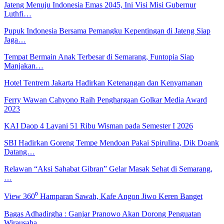
Jateng Menuju Indonesia Emas 2045, Ini Visi Misi Gubernur
Luthfi…
Pupuk Indonesia Bersama Pemangku Kepentingan di Jateng Siap
Jaga…
Tempat Bermain Anak Terbesar di Semarang, Funtopia Siap
Manjakan…
Hotel Tentrem Jakarta Hadirkan Ketenangan dan Kenyamanan
Ferry Wawan Cahyono Raih Penghargaan Golkar Media Award
2023
KAI Daop 4 Layani 51 Ribu Wisman pada Semester I 2026
SBI Hadirkan Goreng Tempe Mendoan Pakai Spirulina, Dik Doank
Datang…
Relawan “Aksi Sahabat Gibran” Gelar Masak Sehat di Semarang,
…
View 360⁰ Hamparan Sawah, Kafe Angon Jiwo Keren Banget
Bagas Adhadirgha : Ganjar Pranowo Akan Dorong Penguatan
Wirausaha