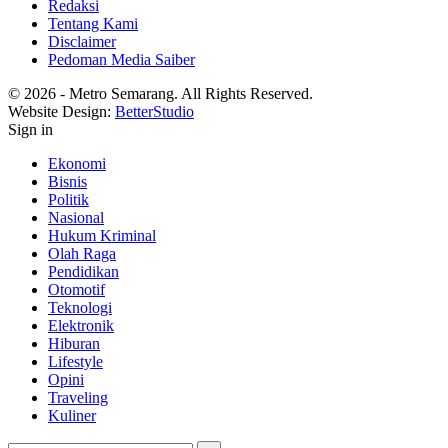
Redaksi
Tentang Kami
Disclaimer
Pedoman Media Saiber
© 2026 - Metro Semarang. All Rights Reserved.
Website Design:
BetterStudio
Sign in
Ekonomi
Bisnis
Politik
Nasional
Hukum Kriminal
Olah Raga
Pendidikan
Otomotif
Teknologi
Elektronik
Hiburan
Lifestyle
Opini
Traveling
Kuliner