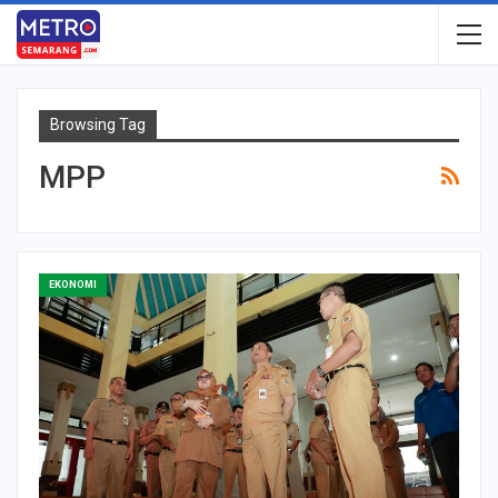
Browsing Tag
MPP
EKONOMI