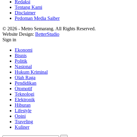
Redaksi
Tentang Kami
Disclaimer
Pedoman Media Saiber
© 2026 - Metro Semarang. All Rights Reserved.
Website Design:
BetterStudio
Sign in
Ekonomi
Bisnis
Politik
Nasional
Hukum Kriminal
Olah Raga
Pendidikan
Otomotif
Teknologi
Elektronik
Hiburan
Lifestyle
Opini
Traveling
Kuliner