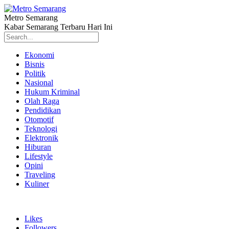
Metro Semarang
Kabar Semarang Terbaru Hari Ini
Ekonomi
Bisnis
Politik
Nasional
Hukum Kriminal
Olah Raga
Pendidikan
Otomotif
Teknologi
Elektronik
Hiburan
Lifestyle
Opini
Traveling
Kuliner
Likes
Followers