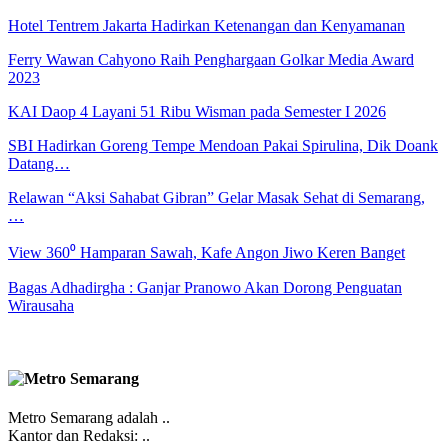
Hotel Tentrem Jakarta Hadirkan Ketenangan dan Kenyamanan
Ferry Wawan Cahyono Raih Penghargaan Golkar Media Award
2023
KAI Daop 4 Layani 51 Ribu Wisman pada Semester I 2026
SBI Hadirkan Goreng Tempe Mendoan Pakai Spirulina, Dik Doank
Datang…
Relawan “Aksi Sahabat Gibran” Gelar Masak Sehat di Semarang,
…
View 360⁰ Hamparan Sawah, Kafe Angon Jiwo Keren Banget
Bagas Adhadirgha : Ganjar Pranowo Akan Dorong Penguatan
Wirausaha
Metro Semarang adalah ..
Kantor dan Redaksi: ..