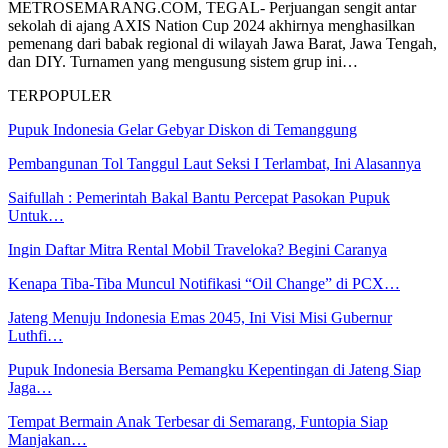
METROSEMARANG.COM, TEGAL- Perjuangan sengit antar
sekolah di ajang AXIS Nation Cup 2024 akhirnya menghasilkan
pemenang dari babak regional di wilayah Jawa Barat, Jawa Tengah,
dan DIY. Turnamen yang mengusung sistem grup ini…
TERPOPULER
Pupuk Indonesia Gelar Gebyar Diskon di Temanggung
Pembangunan Tol Tanggul Laut Seksi I Terlambat, Ini Alasannya
Saifullah : Pemerintah Bakal Bantu Percepat Pasokan Pupuk
Untuk…
Ingin Daftar Mitra Rental Mobil Traveloka? Begini Caranya
Kenapa Tiba-Tiba Muncul Notifikasi “Oil Change” di PCX…
Jateng Menuju Indonesia Emas 2045, Ini Visi Misi Gubernur
Luthfi…
Pupuk Indonesia Bersama Pemangku Kepentingan di Jateng Siap
Jaga…
Tempat Bermain Anak Terbesar di Semarang, Funtopia Siap
Manjakan…