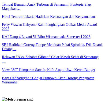
Tempat Bermain Anak Terbesar di Semarang, Funtopia Siap
Manjakan…
Hotel Tentrem Jakarta Hadirkan Ketenangan dan Kenyamanan
Ferry Wawan Cahyono Raih Penghargaan Golkar Media Award
2023
KAI Daop 4 Layani 51 Ribu Wisman pada Semester I 2026
SBI Hadirkan Goreng Tempe Mendoan Pakai Spirulina, Dik Doank
Datang…
Relawan “Aksi Sahabat Gibran” Gelar Masak Sehat di Semarang,
…
View 360⁰ Hamparan Sawah, Kafe Angon Jiwo Keren Banget
Bagas Adhadirgha : Ganjar Pranowo Akan Dorong Penguatan
Wirausaha