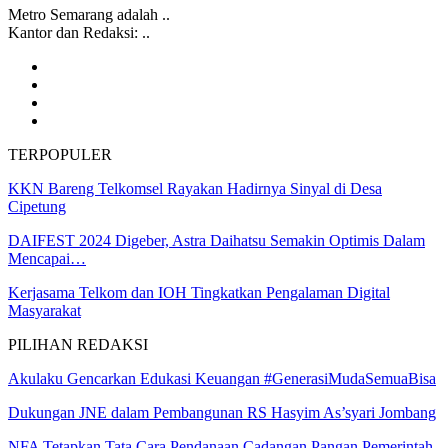
Metro Semarang adalah ..
Kantor dan Redaksi: ..
TERPOPULER
KKN Bareng Telkomsel Rayakan Hadirnya Sinyal di Desa
Cipetung
DAIFEST 2024 Digeber, Astra Daihatsu Semakin Optimis Dalam
Mencapai…
Kerjasama Telkom dan IOH Tingkatkan Pengalaman Digital
Masyarakat
PILIHAN REDAKSI
Akulaku Gencarkan Edukasi Keuangan #GenerasiMudaSemuaBisa
Dukungan JNE dalam Pembangunan RS Hasyim As’syari Jombang
NFA Tetapkan Tata Cara Pendanaan Cadangan Pangan Pemerintah