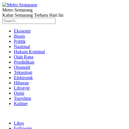
Metro Semarang
Kabar Semarang Terbaru Hari Ini
Ekonomi
Bisnis
Politik
Nasional
Hukum Kriminal
Olah Raga
Pendidikan
Otomotif
Teknologi
Elektronik
Hiburan
Lifestyle
Opini
Traveling
Kuliner
Likes
Followers