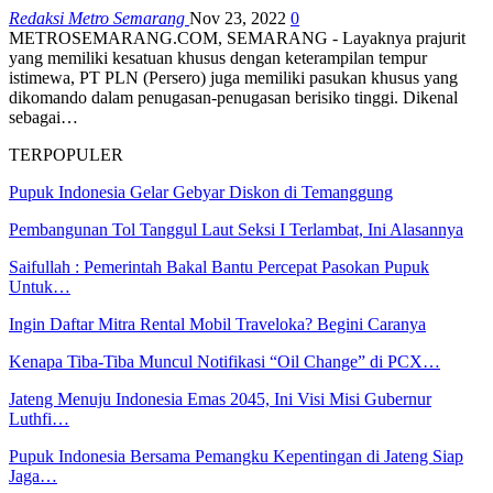
Redaksi Metro Semarang
Nov 23, 2022
0
METROSEMARANG.COM, SEMARANG - Layaknya prajurit
yang memiliki kesatuan khusus dengan keterampilan tempur
istimewa, PT PLN (Persero) juga memiliki pasukan khusus yang
dikomando dalam penugasan-penugasan berisiko tinggi. Dikenal
sebagai…
TERPOPULER
Pupuk Indonesia Gelar Gebyar Diskon di Temanggung
Pembangunan Tol Tanggul Laut Seksi I Terlambat, Ini Alasannya
Saifullah : Pemerintah Bakal Bantu Percepat Pasokan Pupuk
Untuk…
Ingin Daftar Mitra Rental Mobil Traveloka? Begini Caranya
Kenapa Tiba-Tiba Muncul Notifikasi “Oil Change” di PCX…
Jateng Menuju Indonesia Emas 2045, Ini Visi Misi Gubernur
Luthfi…
Pupuk Indonesia Bersama Pemangku Kepentingan di Jateng Siap
Jaga…