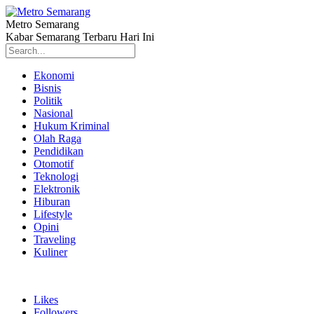
Metro Semarang
Kabar Semarang Terbaru Hari Ini
Ekonomi
Bisnis
Politik
Nasional
Hukum Kriminal
Olah Raga
Pendidikan
Otomotif
Teknologi
Elektronik
Hiburan
Lifestyle
Opini
Traveling
Kuliner
Likes
Followers