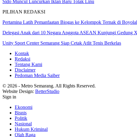
Sido Muncul Luncurkan Iklan Baru Tolak Linu
PILIHAN REDAKSI
Pertamina Latih Pemanfaatan Biogas ke Kelompok Ternak di Boyolal
Delegasi Anak dari 10 Negara Anggota ASEAN Kunjungi Gedung
Unity Sport Center Semarang Siap Cetak Atlit Tenis Berkelas
Kontak
Redaksi
Tentang Kami
Disclaimer
Pedoman Media Saiber
© 2026 - Metro Semarang. All Rights Reserved.
Website Design:
BetterStudio
Sign in
Ekonomi
Bisnis
Politik
Nasional
Hukum Kriminal
Olah Raga