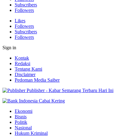
Subscribers
Followers
Likes
Followers
Subscribers
Followers
Sign in
Kontak
Redaksi
Tentang Kami
Disclaimer
Pedoman Media Saiber
Publisher - Kabar Semarang Terbaru Hari Ini
Ekonomi
Bisnis
Politik
Nasional
Hukum Kriminal