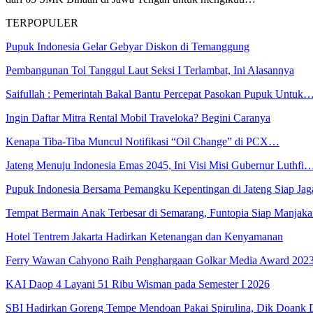
TERPOPULER
Pupuk Indonesia Gelar Gebyar Diskon di Temanggung
Pembangunan Tol Tanggul Laut Seksi I Terlambat, Ini Alasannya
Saifullah : Pemerintah Bakal Bantu Percepat Pasokan Pupuk Untuk
Ingin Daftar Mitra Rental Mobil Traveloka? Begini Caranya
Kenapa Tiba-Tiba Muncul Notifikasi “Oil Change” di PCX…
Jateng Menuju Indonesia Emas 2045, Ini Visi Misi Gubernur Luthfi
Pupuk Indonesia Bersama Pemangku Kepentingan di Jateng Siap Ja
Tempat Bermain Anak Terbesar di Semarang, Funtopia Siap Manja
Hotel Tentrem Jakarta Hadirkan Ketenangan dan Kenyamanan
Ferry Wawan Cahyono Raih Penghargaan Golkar Media Award 202
KAI Daop 4 Layani 51 Ribu Wisman pada Semester I 2026
SBI Hadirkan Goreng Tempe Mendoan Pakai Spirulina, Dik Doank