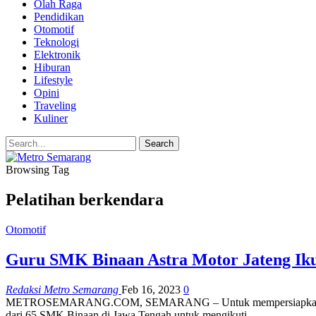
Olah Raga
Pendidikan
Otomotif
Teknologi
Elektronik
Hiburan
Lifestyle
Opini
Traveling
Kuliner
Browsing Tag
Pelatihan berkendara
Otomotif
Guru SMK Binaan Astra Motor Jateng Ikuti
Redaksi Metro Semarang
Feb 16, 2023
0
METROSEMARANG.COM, SEMARANG – Untuk mempersiapkan dan pelati
dari 65 SMK Binaan di Jawa Tengah untuk mengikuti…