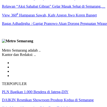
Relawan “Aksi Sahabat Gibran” Gelar Masak Sehat di Semarang,…
View 360⁰ Hamparan Sawah, Kafe Angon Jiwo Keren Banget
Bagas Adhadirgha : Ganjar Pranowo Akan Dorong Penguatan Wirau
Metro Semarang adalah ..
Kantor dan Redaksi: ..
TERPOPULER
PLN Bagikan 1.000 Bendera di Jateng-DIY
DAIKIN Resmikan Showroom Proshop Kedua di Semarang