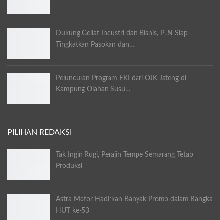
Dukung Geliat Industri dan Bisnis, PLN Siap
Tingkatkan Pasokan dan…
Peluncuran Program EKI dari OJK Jateng di
Kampung Olahan Susu…
PILIHAN REDAKSI
Tak Ingin Rugi, Perajin Tempe Semarang Tetap
Produksi
Astra Motor Hadirkan Banyak Promo dalam Rangka
HUT ke-53