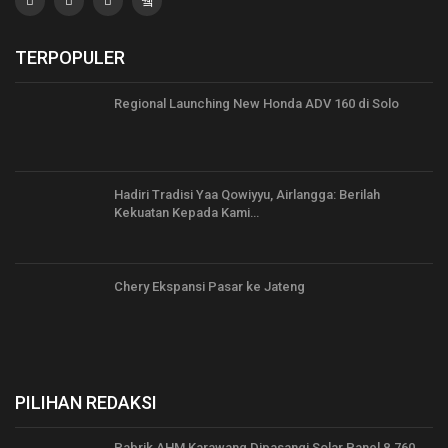
TERPOPULER
Regional Launching New Honda ADV 160 di Solo
Hadiri Tradisi Yaa Qowiyyu, Airlangga: Berilah
Kekuatan Kepada Kami…
Chery Ekspansi Pasar ke Jateng
PILIHAN REDAKSI
Pabrik AHM Karawang Dipasangi Solar Panel 8.760