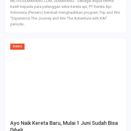
METROSEMARANG.COM, SEMARANG - Sebagai wujud terima
kasih kepada para pelanggan setia kereta api, PT Kereta Api
Indonesia (Persero) kembali menghadirkan program Trip and Win
“Experience The Journey and Win The Adventure with KAI”
periode…
BISNIS
Ayo Naik Kereta Baru, Mulai 1 Juni Sudah Bisa
Dibeli