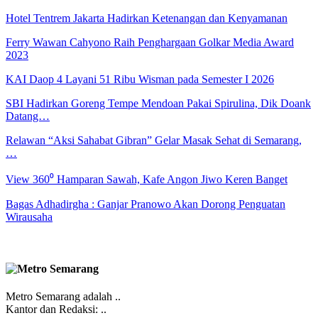
Hotel Tentrem Jakarta Hadirkan Ketenangan dan Kenyamanan
Ferry Wawan Cahyono Raih Penghargaan Golkar Media Award
2023
KAI Daop 4 Layani 51 Ribu Wisman pada Semester I 2026
SBI Hadirkan Goreng Tempe Mendoan Pakai Spirulina, Dik Doank
Datang…
Relawan “Aksi Sahabat Gibran” Gelar Masak Sehat di Semarang,
…
View 360⁰ Hamparan Sawah, Kafe Angon Jiwo Keren Banget
Bagas Adhadirgha : Ganjar Pranowo Akan Dorong Penguatan
Wirausaha
Metro Semarang adalah ..
Kantor dan Redaksi: ..