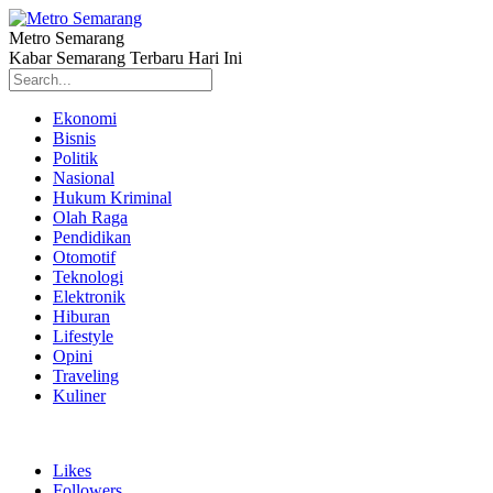
Metro Semarang
Kabar Semarang Terbaru Hari Ini
Ekonomi
Bisnis
Politik
Nasional
Hukum Kriminal
Olah Raga
Pendidikan
Otomotif
Teknologi
Elektronik
Hiburan
Lifestyle
Opini
Traveling
Kuliner
Likes
Followers