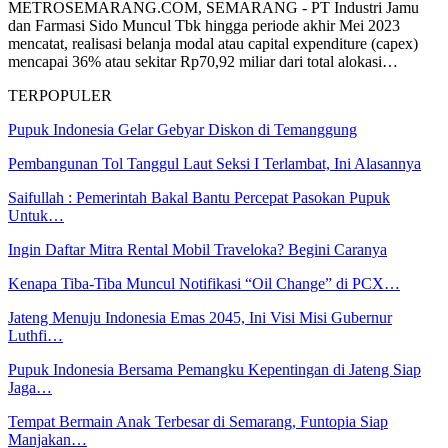
METROSEMARANG.COM, SEMARANG - PT Industri Jamu
dan Farmasi Sido Muncul Tbk hingga periode akhir Mei 2023
mencatat, realisasi belanja modal atau capital expenditure (capex)
mencapai 36% atau sekitar Rp70,92 miliar dari total alokasi…
TERPOPULER
Pupuk Indonesia Gelar Gebyar Diskon di Temanggung
Pembangunan Tol Tanggul Laut Seksi I Terlambat, Ini Alasannya
Saifullah : Pemerintah Bakal Bantu Percepat Pasokan Pupuk
Untuk…
Ingin Daftar Mitra Rental Mobil Traveloka? Begini Caranya
Kenapa Tiba-Tiba Muncul Notifikasi “Oil Change” di PCX…
Jateng Menuju Indonesia Emas 2045, Ini Visi Misi Gubernur
Luthfi…
Pupuk Indonesia Bersama Pemangku Kepentingan di Jateng Siap
Jaga…
Tempat Bermain Anak Terbesar di Semarang, Funtopia Siap
Manjakan…