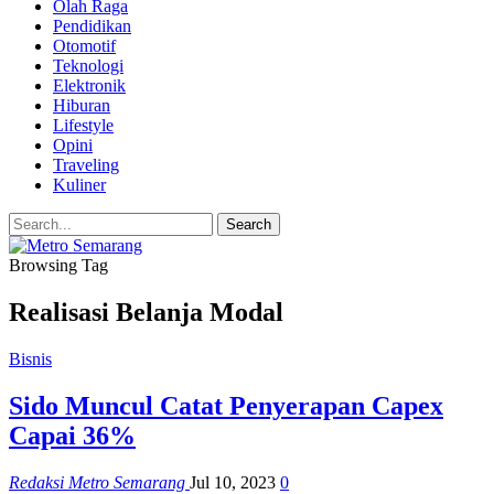
Olah Raga
Pendidikan
Otomotif
Teknologi
Elektronik
Hiburan
Lifestyle
Opini
Traveling
Kuliner
Browsing Tag
Realisasi Belanja Modal
Bisnis
Sido Muncul Catat Penyerapan Capex
Capai 36%
Redaksi Metro Semarang
Jul 10, 2023
0