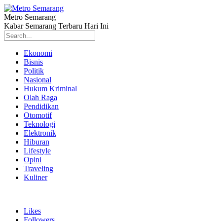
Metro Semarang
Kabar Semarang Terbaru Hari Ini
Ekonomi
Bisnis
Politik
Nasional
Hukum Kriminal
Olah Raga
Pendidikan
Otomotif
Teknologi
Elektronik
Hiburan
Lifestyle
Opini
Traveling
Kuliner
Likes
Followers