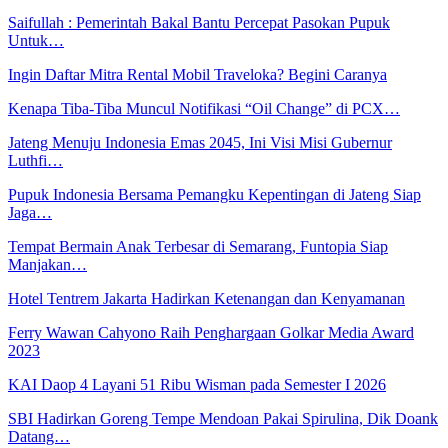
Saifullah : Pemerintah Bakal Bantu Percepat Pasokan Pupuk
Untuk…
Ingin Daftar Mitra Rental Mobil Traveloka? Begini Caranya
Kenapa Tiba-Tiba Muncul Notifikasi “Oil Change” di PCX…
Jateng Menuju Indonesia Emas 2045, Ini Visi Misi Gubernur
Luthfi…
Pupuk Indonesia Bersama Pemangku Kepentingan di Jateng Siap
Jaga…
Tempat Bermain Anak Terbesar di Semarang, Funtopia Siap
Manjakan…
Hotel Tentrem Jakarta Hadirkan Ketenangan dan Kenyamanan
Ferry Wawan Cahyono Raih Penghargaan Golkar Media Award
2023
KAI Daop 4 Layani 51 Ribu Wisman pada Semester I 2026
SBI Hadirkan Goreng Tempe Mendoan Pakai Spirulina, Dik Doank
Datang…