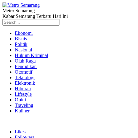
Metro Semarang
Kabar Semarang Terbaru Hari Ini
Ekonomi
Bisnis
Politik
Nasional
Hukum Kriminal
Olah Raga
Pendidikan
Otomotif
Teknologi
Elektronik
Hiburan
Lifestyle
Opini
Traveling
Kuliner
Likes
Followers