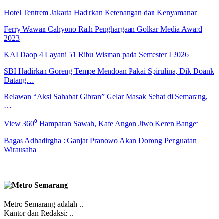
Hotel Tentrem Jakarta Hadirkan Ketenangan dan Kenyamanan
Ferry Wawan Cahyono Raih Penghargaan Golkar Media Award
2023
KAI Daop 4 Layani 51 Ribu Wisman pada Semester I 2026
SBI Hadirkan Goreng Tempe Mendoan Pakai Spirulina, Dik Doank
Datang…
Relawan “Aksi Sahabat Gibran” Gelar Masak Sehat di Semarang,
…
View 360⁰ Hamparan Sawah, Kafe Angon Jiwo Keren Banget
Bagas Adhadirgha : Ganjar Pranowo Akan Dorong Penguatan
Wirausaha
Metro Semarang adalah ..
Kantor dan Redaksi: ..