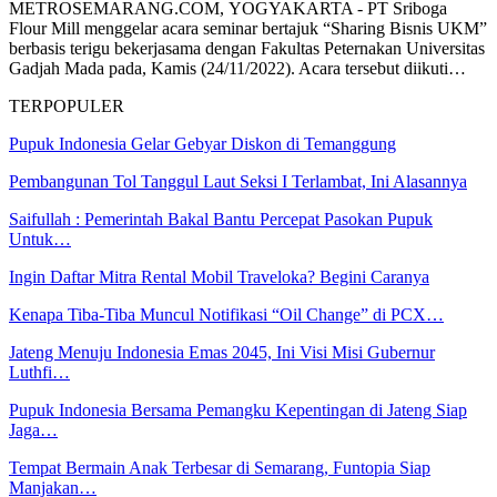
METROSEMARANG.COM, YOGYAKARTA - PT Sriboga
Flour Mill menggelar acara seminar bertajuk “Sharing Bisnis UKM”
berbasis terigu bekerjasama dengan Fakultas Peternakan Universitas
Gadjah Mada pada, Kamis (24/11/2022). Acara tersebut diikuti…
TERPOPULER
Pupuk Indonesia Gelar Gebyar Diskon di Temanggung
Pembangunan Tol Tanggul Laut Seksi I Terlambat, Ini Alasannya
Saifullah : Pemerintah Bakal Bantu Percepat Pasokan Pupuk
Untuk…
Ingin Daftar Mitra Rental Mobil Traveloka? Begini Caranya
Kenapa Tiba-Tiba Muncul Notifikasi “Oil Change” di PCX…
Jateng Menuju Indonesia Emas 2045, Ini Visi Misi Gubernur
Luthfi…
Pupuk Indonesia Bersama Pemangku Kepentingan di Jateng Siap
Jaga…
Tempat Bermain Anak Terbesar di Semarang, Funtopia Siap
Manjakan…