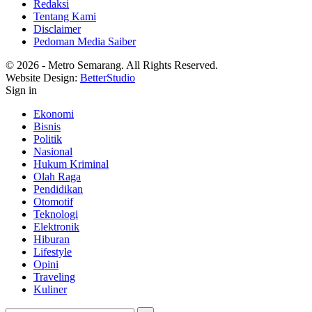
Redaksi
Tentang Kami
Disclaimer
Pedoman Media Saiber
© 2026 - Metro Semarang. All Rights Reserved.
Website Design:
BetterStudio
Sign in
Ekonomi
Bisnis
Politik
Nasional
Hukum Kriminal
Olah Raga
Pendidikan
Otomotif
Teknologi
Elektronik
Hiburan
Lifestyle
Opini
Traveling
Kuliner