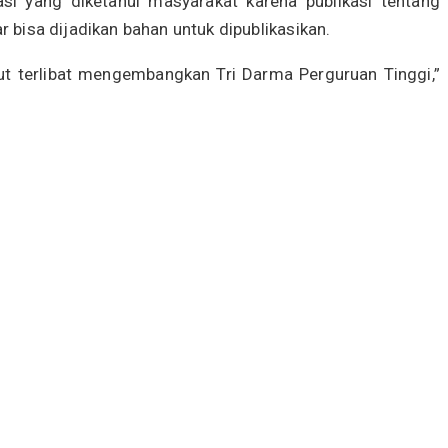
 yang diketahui masyarakat karena publikasi tentang
 bisa dijadikan bahan untuk dipublikasikan.
ut terlibat mengembangkan Tri Darma Perguruan Tinggi,”