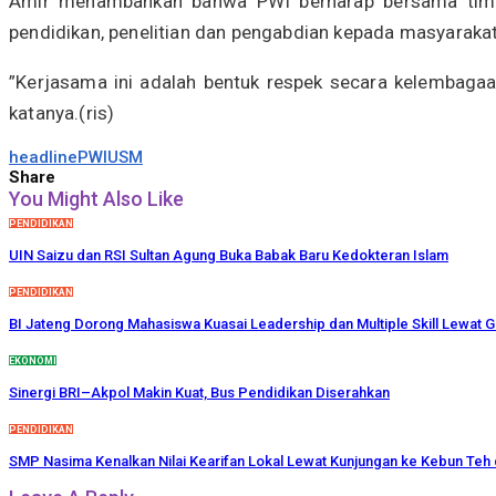
Amir menambahkan bahwa PWI berharap bersama tim ke
pendidikan, penelitian dan pengabdian kepada masyarakat
”Kerjasama ini adalah bentuk respek secara kelembagaa
katanya.(ris)
headline
PWI
USM
Share
You Might Also Like
PENDIDIKAN
UIN Saizu dan RSI Sultan Agung Buka Babak Baru Kedokteran Islam
PENDIDIKAN
BI Jateng Dorong Mahasiswa Kuasai Leadership dan Multiple Skill Lewat G
EKONOMI
Sinergi BRI–Akpol Makin Kuat, Bus Pendidikan Diserahkan
PENDIDIKAN
SMP Nasima Kenalkan Nilai Kearifan Lokal Lewat Kunjungan ke Kebun Teh