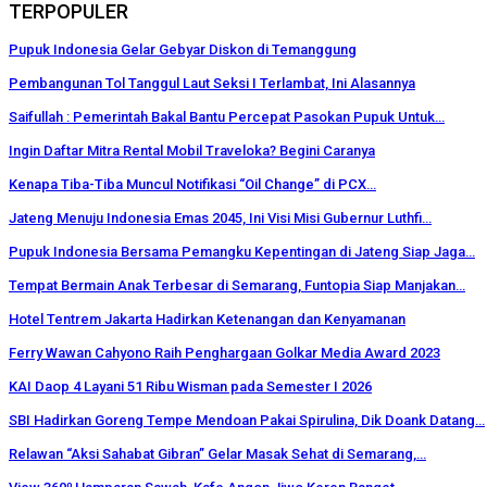
TERPOPULER
Pupuk Indonesia Gelar Gebyar Diskon di Temanggung
Pembangunan Tol Tanggul Laut Seksi I Terlambat, Ini Alasannya
Saifullah : Pemerintah Bakal Bantu Percepat Pasokan Pupuk Untuk…
Ingin Daftar Mitra Rental Mobil Traveloka? Begini Caranya
Kenapa Tiba-Tiba Muncul Notifikasi “Oil Change” di PCX…
Jateng Menuju Indonesia Emas 2045, Ini Visi Misi Gubernur Luthfi…
Pupuk Indonesia Bersama Pemangku Kepentingan di Jateng Siap Jaga…
Tempat Bermain Anak Terbesar di Semarang, Funtopia Siap Manjakan…
Hotel Tentrem Jakarta Hadirkan Ketenangan dan Kenyamanan
Ferry Wawan Cahyono Raih Penghargaan Golkar Media Award 2023
KAI Daop 4 Layani 51 Ribu Wisman pada Semester I 2026
SBI Hadirkan Goreng Tempe Mendoan Pakai Spirulina, Dik Doank Datang…
Relawan “Aksi Sahabat Gibran” Gelar Masak Sehat di Semarang,…