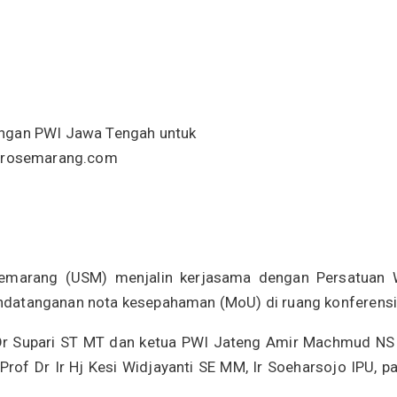
engan PWI Jawa Tengah untuk
etrosemarang.com
Semarang (USM) menjalin kerjasama dengan Persatuan 
ndatanganan nota kesepahaman (MoU) di ruang konferens
 Dr Supari ST MT dan ketua PWI Jateng Amir Machmud NS
of Dr Ir Hj Kesi Widjayanti SE MM, Ir Soeharsojo IPU, pa