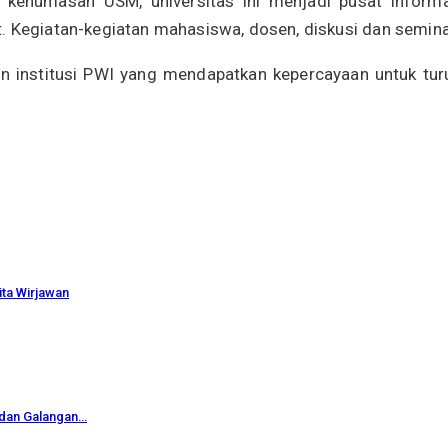
humasan USM, universitas ini menjadi pusat informasi
. Kegiatan-kegiatan mahasiswa, dosen, diskusi dan seminar
n institusi PWI yang mendapatkan kepercayaan untuk tur
ita Wirjawan
 dan Galangan…