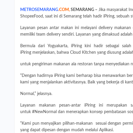
METROSEMARANG
.
COM
,
SEMARANG
–
Jika masyarakat In
ShopeeFood, saat ini di Semarang telah hadir iPiring, sebua
Layanan pesan antar makan ini melayani delivery makanan
memiliki team delivery sendiri. Layanan yang dimaksud adalah 
Bermula dari Yogyakarta, iPiring kini hadir sebagai sal
iPiring menjelaskan, bahwa Cloud Kitchen yang diusung adala
untuk pengiriman makanan ala restoran tanpa menyediakan r
“Dengan hadirnya iPiring kami berharap bisa menawarkan ber
kami yang menjalankan aktivitasnya. Baik yang bekerja di kant
Normal,” jelasnya.
Layanan makanan pesan-antar iPiring ini merupakan 
untuk #NewNormal dan menerapkan konsep pembatasan sosia
“Kami pun menyajikan pilihan-makanan sesuai dengan permin
yang dapat dipesan dengan mudah melalui Aplikasi.