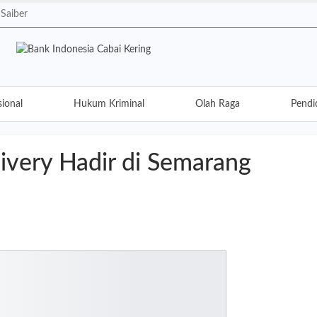
Saiber
ional
Hukum Kriminal
Olah Raga
Pendi
Lifestyle
Opini
Traveling
Kuliner
livery Hadir di Semarang