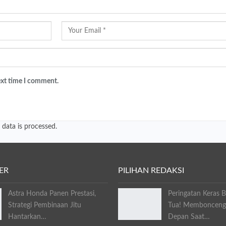
ext time I comment.
data is processed.
ER
PILIHAN REDAKSI
Astra Honda Panen Prestasi,
Peringatan Keras 
Strategi Pembinaan Jitu
Tua! Membonceng 
Hantarkan…
Depan Saat…