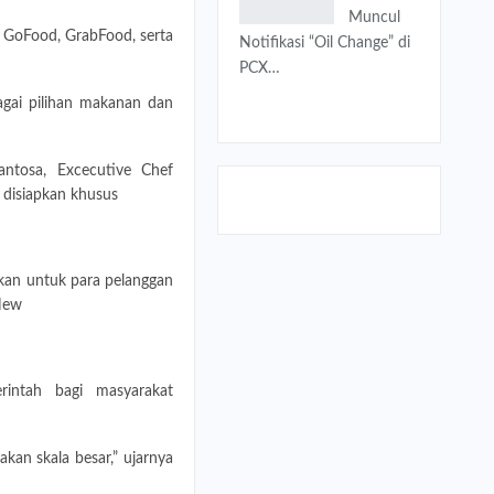
Muncul
i GoFood, GrabFood, serta
Notifikasi “Oil Change” di
PCX…
agai pilihan makanan dan
antosa, Excecutive Chef
 disiapkan khusus
kkan untuk para pelanggan
 New
intah bagi masyarakat
an skala besar,” ujarnya