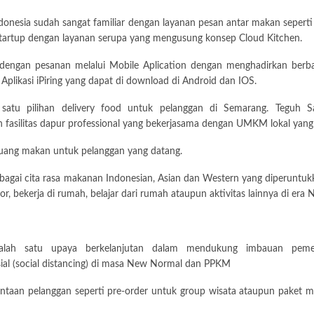
donesia sudah sangat familiar dengan layanan pesan antar makan sepert
h startup dengan layanan serupa yang mengusung konsep Cloud Kitchen.
 dengan pesanan melalui Mobile Aplication dengan menghadirkan berb
Aplikasi iPiring yang dapat di download di Android dan IOS.
ah satu pilihan delivery food untuk pelanggan di Semarang. Teguh S
h fasilitas dapur professional yang bekerjasama dengan UMKM lokal yang
uang makan untuk pelanggan yang datang.
bagai cita rasa makanan Indonesian, Asian dan Western yang diperuntu
or, bekerja di rumah, belajar dari rumah ataupun aktivitas lainnya di era
salah satu upaya berkelanjutan dalam mendukung imbauan pemer
l (social distancing) di masa New Normal dan PPKM
taan pelanggan seperti pre-order untuk group wisata ataupun paket mak