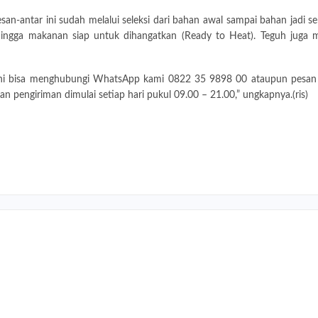
-antar ini sudah melalui seleksi dari bahan awal sampai bahan jadi se
hingga makanan siap untuk dihangatkan (Ready to Heat). Teguh juga 
 ini bisa menghubungi WhatsApp kami 0822 35 9898 00 ataupun pesan l
an pengiriman dimulai setiap hari pukul 09.00 – 21.00,” ungkapnya.(ris)