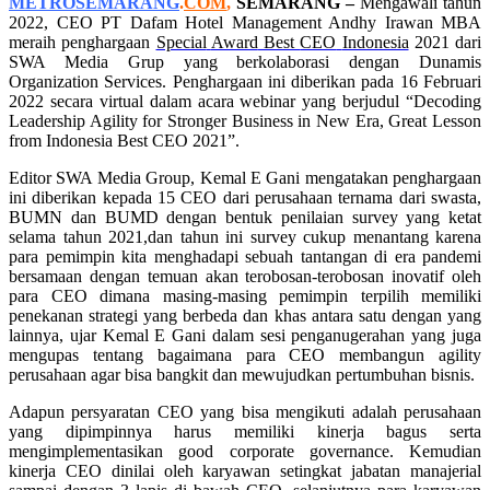
METROSEMARANG
.
COM
,
SEMARANG
–
Mengawali tahun
2022, CEO PT Dafam Hotel Management Andhy Irawan MBA
meraih penghargaan
Special
Award
Best
CEO
Indonesia
2021 dari
SWA Media
Grup yang berkolaborasi dengan Dunamis
Organization Services. Penghargaan ini diberikan pada 16 Februari
2022 secara virtual dalam acara webinar yang berjudul “Decoding
Leadership Agility for Stronger Business in New Era, Great Lesson
from Indonesia Best CEO 2021”.
Editor SWA Media Group, Kemal E Gani mengatakan penghargaan
ini diberikan kepada 15 CEO dari perusahaan ternama dari swasta,
BUMN dan BUMD dengan bentuk penilaian survey yang ketat
selama tahun 2021,dan tahun ini survey cukup menantang karena
para pemimpin kita menghadapi sebuah tantangan di era pandemi
bersamaan dengan temuan akan terobosan-terobosan inovatif oleh
para CEO dimana masing-masing pemimpin terpilih memiliki
penekanan strategi yang berbeda dan khas antara satu dengan yang
lainnya,
ujar Kemal E Gani dalam sesi penganugerahan yang juga
mengupas tentang bagaimana para CEO membangun agility
perusahaan agar bisa bangkit dan mewujudkan pertumbuhan bisnis.
Adapun persyaratan CEO yang bisa mengikuti adalah perusahaan
yang dipimpinnya harus memiliki kinerja bagus serta
mengimplementasikan good corporate governance. Kemudian
kinerja CEO dinilai oleh karyawan setingkat jabatan manajerial