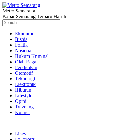
Metro Semarang
Kabar Semarang Terbaru Hari Ini
Ekonomi
Bisnis
Politik
Nasional
Hukum Kriminal
Olah Raga
Pendidikan
Otomotif
Teknologi
Elektronik
Hiburan
Lifestyle
Opini
Traveling
Kuliner
Likes
Followers