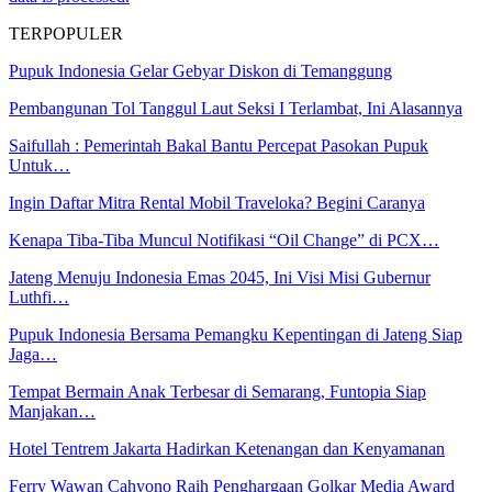
TERPOPULER
Pupuk Indonesia Gelar Gebyar Diskon di Temanggung
Pembangunan Tol Tanggul Laut Seksi I Terlambat, Ini Alasannya
Saifullah : Pemerintah Bakal Bantu Percepat Pasokan Pupuk
Untuk…
Ingin Daftar Mitra Rental Mobil Traveloka? Begini Caranya
Kenapa Tiba-Tiba Muncul Notifikasi “Oil Change” di PCX…
Jateng Menuju Indonesia Emas 2045, Ini Visi Misi Gubernur
Luthfi…
Pupuk Indonesia Bersama Pemangku Kepentingan di Jateng Siap
Jaga…
Tempat Bermain Anak Terbesar di Semarang, Funtopia Siap
Manjakan…
Hotel Tentrem Jakarta Hadirkan Ketenangan dan Kenyamanan
Ferry Wawan Cahyono Raih Penghargaan Golkar Media Award