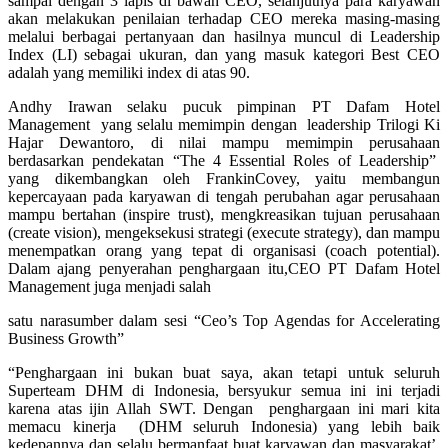
sampai dengan 3 lapis di bawah CEO, selanjutnya para karyawan
akan melakukan penilaian terhadap CEO mereka masing-masing
melalui berbagai pertanyaan dan hasilnya muncul di Leadership
Index (LI) sebagai ukuran, dan yang masuk kategori Best CEO
adalah yang memiliki index di atas 90.
Andhy Irawan selaku pucuk pimpinan PT Dafam Hotel
Management yang selalu memimpin dengan leadership Trilogi Ki
Hajar Dewantoro, di nilai mampu memimpin perusahaan
berdasarkan pendekatan “The 4 Essential Roles of Leadership”
yang dikembangkan oleh FrankinCovey, yaitu membangun
kepercayaan pada karyawan di tengah perubahan agar perusahaan
mampu bertahan (inspire trust), mengkreasikan tujuan perusahaan
(create vision), mengeksekusi strategi (execute strategy), dan mampu
menempatkan orang yang tepat di organisasi (coach potential).
Dalam ajang penyerahan penghargaan itu,CEO PT Dafam Hotel
Management juga menjadi salah
satu narasumber dalam sesi “Ceo’s Top Agendas for Accelerating
Business Growth”
“Penghargaan ini bukan buat saya, akan tetapi untuk seluruh
Superteam DHM di Indonesia, bersyukur semua ini ini terjadi
karena atas ijin Allah SWT. Dengan penghargaan ini mari kita
memacu kinerja (DHM seluruh Indonesia) yang lebih baik
kedepannya dan selalu bermanfaat buat karyawan dan masyarakat’,