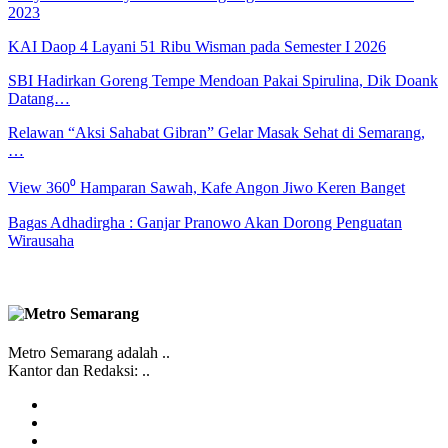
2023
KAI Daop 4 Layani 51 Ribu Wisman pada Semester I 2026
SBI Hadirkan Goreng Tempe Mendoan Pakai Spirulina, Dik Doank
Datang…
Relawan “Aksi Sahabat Gibran” Gelar Masak Sehat di Semarang,
…
View 360⁰ Hamparan Sawah, Kafe Angon Jiwo Keren Banget
Bagas Adhadirgha : Ganjar Pranowo Akan Dorong Penguatan
Wirausaha
Metro Semarang adalah ..
Kantor dan Redaksi: ..