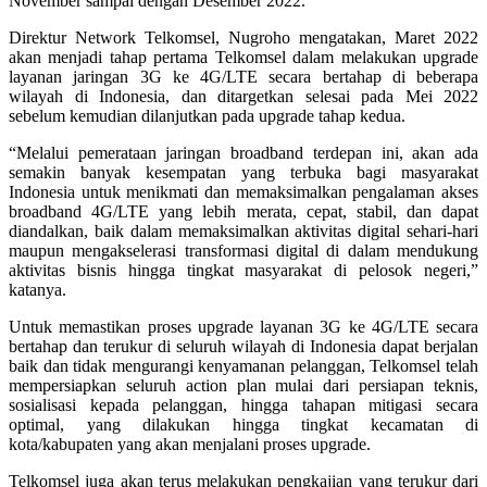
November sampai dengan Desember 2022.
Direktur Network Telkomsel, Nugroho mengatakan, Maret 2022
akan menjadi tahap pertama Telkomsel dalam melakukan upgrade
layanan jaringan 3G ke 4G/LTE secara bertahap di beberapa
wilayah di Indonesia, dan ditargetkan selesai pada Mei 2022
sebelum kemudian dilanjutkan pada upgrade tahap kedua.
“Melalui pemerataan jaringan broadband terdepan ini, akan ada
semakin banyak kesempatan yang terbuka bagi masyarakat
Indonesia untuk menikmati dan memaksimalkan pengalaman akses
broadband 4G/LTE yang lebih merata, cepat, stabil, dan dapat
diandalkan, baik dalam memaksimalkan aktivitas digital sehari-hari
maupun mengakselerasi transformasi digital di dalam mendukung
aktivitas bisnis hingga tingkat masyarakat di pelosok negeri,”
katanya.
Untuk memastikan proses upgrade layanan 3G ke 4G/LTE secara
bertahap dan terukur di seluruh wilayah di Indonesia dapat berjalan
baik dan tidak mengurangi kenyamanan pelanggan, Telkomsel telah
mempersiapkan seluruh action plan mulai dari persiapan teknis,
sosialisasi kepada pelanggan, hingga tahapan mitigasi secara
optimal, yang dilakukan hingga tingkat kecamatan di
kota/kabupaten yang akan menjalani proses upgrade.
Telkomsel juga akan terus melakukan pengkajian yang terukur dari