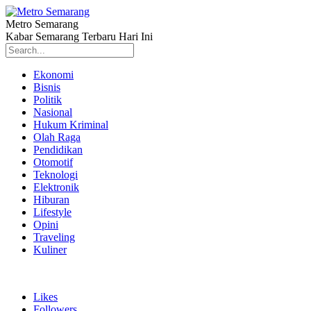
Metro Semarang
Kabar Semarang Terbaru Hari Ini
Ekonomi
Bisnis
Politik
Nasional
Hukum Kriminal
Olah Raga
Pendidikan
Otomotif
Teknologi
Elektronik
Hiburan
Lifestyle
Opini
Traveling
Kuliner
Likes
Followers