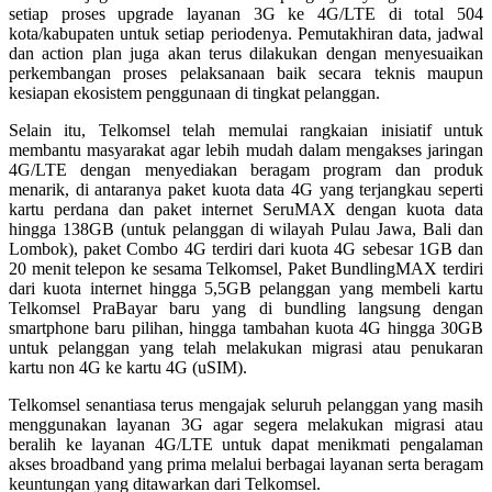
setiap proses upgrade layanan 3G ke 4G/LTE di total 504
kota/kabupaten untuk setiap periodenya. Pemutakhiran data, jadwal
dan action plan juga akan terus dilakukan dengan menyesuaikan
perkembangan proses pelaksanaan baik secara teknis maupun
kesiapan ekosistem penggunaan di tingkat pelanggan.
Selain itu, Telkomsel telah memulai rangkaian inisiatif untuk
membantu masyarakat agar lebih mudah dalam mengakses jaringan
4G/LTE dengan menyediakan beragam program dan produk
menarik, di antaranya paket kuota data 4G yang terjangkau seperti
kartu perdana dan paket internet SeruMAX dengan kuota data
hingga 138GB (untuk pelanggan di wilayah Pulau Jawa, Bali dan
Lombok), paket Combo 4G terdiri dari kuota 4G sebesar 1GB dan
20 menit telepon ke sesama Telkomsel, Paket BundlingMAX terdiri
dari kuota internet hingga 5,5GB pelanggan yang membeli kartu
Telkomsel PraBayar baru yang di bundling langsung dengan
smartphone baru pilihan, hingga tambahan kuota 4G hingga 30GB
untuk pelanggan yang telah melakukan migrasi atau penukaran
kartu non 4G ke kartu 4G (uSIM).
Telkomsel senantiasa terus mengajak seluruh pelanggan yang masih
menggunakan layanan 3G agar segera melakukan migrasi atau
beralih ke layanan 4G/LTE untuk dapat menikmati pengalaman
akses broadband yang prima melalui berbagai layanan serta beragam
keuntungan yang ditawarkan dari Telkomsel.