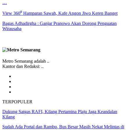
…
View 360⁰ Hamparan Sawah, Kafe Angon Jiwo Keren Banget
Bagas Adhadirgha : Ganjar Pranowo Akan Dorong Penguatan
Wirausaha
Metro Semarang adalah ..
Kantor dan Redaksi: ..
TERPOPULER
Dukung Satgas RAFI, Kilang Pertamina Plaju Jaga Keandalan
Kilang
Sudah Ada Portal dan Rambu, Bus Besar Masih Nekat Melintas di