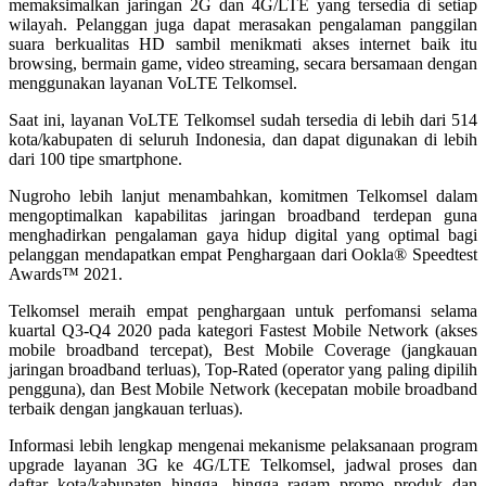
memaksimalkan jaringan 2G dan 4G/LTE yang tersedia di setiap
wilayah. Pelanggan juga dapat merasakan pengalaman panggilan
suara berkualitas HD sambil menikmati akses internet baik itu
browsing, bermain game, video streaming, secara bersamaan dengan
menggunakan layanan VoLTE Telkomsel.
Saat ini, layanan VoLTE Telkomsel sudah tersedia di lebih dari 514
kota/kabupaten di seluruh Indonesia, dan dapat digunakan di lebih
dari 100 tipe smartphone.
Nugroho lebih lanjut menambahkan, komitmen Telkomsel dalam
mengoptimalkan kapabilitas jaringan broadband terdepan guna
menghadirkan pengalaman gaya hidup digital yang optimal bagi
pelanggan mendapatkan empat Penghargaan dari Ookla® Speedtest
Awards™ 2021.
Telkomsel meraih empat penghargaan untuk perfomansi selama
kuartal Q3-Q4 2020 pada kategori Fastest Mobile Network (akses
mobile broadband tercepat), Best Mobile Coverage (jangkauan
jaringan broadband terluas), Top-Rated (operator yang paling dipilih
pengguna), dan Best Mobile Network (kecepatan mobile broadband
terbaik dengan jangkauan terluas).
Informasi lebih lengkap mengenai mekanisme pelaksanaan program
upgrade layanan 3G ke 4G/LTE Telkomsel, jadwal proses dan
daftar kota/kabupaten hingga, hingga ragam promo produk dan