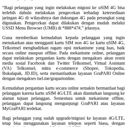
“Bagi pelanggan yang ingin melakukan migrasi ke uSIM 4G bisa
terlebih dahulu melakukan pengecekan terhadap ketersediaan
jaringan 4G di wilayahnya dan dukungan 4G pada perangkat yang
digunakan. Pengecekan dapat dilakukan dengan mudah melalui
USSD Menu Browser (UMB) di *888*47#,” jelasnya.
Guna memberikan kemudahan kepada pelanggan yang ingin
menukarkan atau mengganti kartu SIM non 4G ke kartu uSIM 4G,
Telkomsel menghadirkan ragam opsi mekanisme yang luas, baik
secara online maupun offline. Pada mekanisme online, pelanggan
dapat melakukan pergantian kartu dengan mengakses akun resmi
media sosial Facebook dan Twitter Telkomsel, Virtual Assistant
(VA) Telkomsel, mitra e-commerce (Shopee, Tokopedia,
Bukalapak, JD.ID), serta memanfaatkan layanan GraPARI Online
dengan mengakses tsel.me/graparionline.
Kemudahan pergantian kartu secara online semakin bermanfaat bagi
pelanggan karena kartu uSIM 4G/LTE akan diantarkan langsung ke
alamat tujuan pelanggan. Sementara untuk mekanisme offline,
pelanggan dapat langsung mengunjungi GraPARI atau layanan
MyGraPARI terdekat.
Bagi pelanggan yang sudah upgrade/migrasi ke layanan 4G/LTE,
tetap bisa menggunakan layanan telepon seperti biasa, dengan