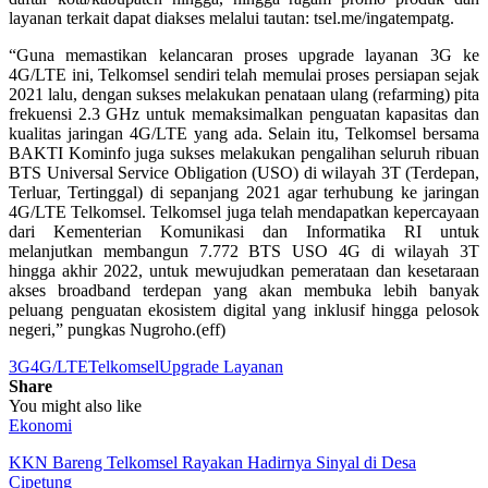
layanan terkait dapat diakses melalui tautan: tsel.me/ingatempatg.
“Guna memastikan kelancaran proses upgrade layanan 3G ke
4G/LTE ini, Telkomsel sendiri telah memulai proses persiapan sejak
2021 lalu, dengan sukses melakukan penataan ulang (refarming) pita
frekuensi 2.3 GHz untuk memaksimalkan penguatan kapasitas dan
kualitas jaringan 4G/LTE yang ada. Selain itu, Telkomsel bersama
BAKTI Kominfo juga sukses melakukan pengalihan seluruh ribuan
BTS Universal Service Obligation (USO) di wilayah 3T (Terdepan,
Terluar, Tertinggal) di sepanjang 2021 agar terhubung ke jaringan
4G/LTE Telkomsel. Telkomsel juga telah mendapatkan kepercayaan
dari Kementerian Komunikasi dan Informatika RI untuk
melanjutkan membangun 7.772 BTS USO 4G di wilayah 3T
hingga akhir 2022, untuk mewujudkan pemerataan dan kesetaraan
akses broadband terdepan yang akan membuka lebih banyak
peluang penguatan ekosistem digital yang inklusif hingga pelosok
negeri,” pungkas Nugroho.(eff)
3G
4G/LTE
Telkomsel
Upgrade Layanan
Share
You might also like
Ekonomi
KKN Bareng Telkomsel Rayakan Hadirnya Sinyal di Desa
Cipetung