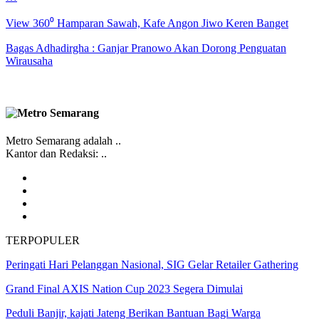
View 360⁰ Hamparan Sawah, Kafe Angon Jiwo Keren Banget
Bagas Adhadirgha : Ganjar Pranowo Akan Dorong Penguatan
Wirausaha
Metro Semarang adalah ..
Kantor dan Redaksi: ..
TERPOPULER
Peringati Hari Pelanggan Nasional, SIG Gelar Retailer Gathering
Grand Final AXIS Nation Cup 2023 Segera Dimulai
Peduli Banjir, kajati Jateng Berikan Bantuan Bagi Warga