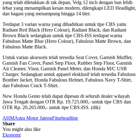
yang telah diletakkan di rak depan, Velg 12 inch dengan ban lebih
lebar
yang menampilkan kesan modern, dilengkapi LED Headlight,
dan bagasi yang menampung hingga 14 liter.
Terdapat 3 varian warna yang dihadirkan untuk tipe CBS yaitu
Radiant Red Black (Hero Colour), Radiant Black, dan Radiant
Brown Black sedangkan untuk tipe CBS-ISS terdapat warna
Fabulous Matte Blue (Hero Colour), Fabulous Matte Brown, dan
Fabulous Matte Black.
Untuk varian aksesoris telah tersedia Seat Cover, Garnish Muffler,
Garnish Fan Cover, Panel Step Floor, Rubber Step Floor, Garnish
Air Cleaner, Visor, Garnish Panel Meter, dan Honda M/C USB
Charger. Sedangkan untuk apparel eksklusif telah tersedia Fabulous
Bomber Jacket, Honda Fabulous Helmet, Fabulous Navy T-Shirt,
dan Fabulous Crack T-Shirt.
New Honda Genio telah dapat dipesan di seluruh dealer wilayah
Jawa Tengah dengan OTR Rp. 19.725.000,- untuk tipe CBS dan
OTR Rp. 20.265.000,- untuk tipe CBS-ISS. (dik)
AHM
Astra Motor Jateng
Fitur
headline
Share
You might also like
Ekonomi