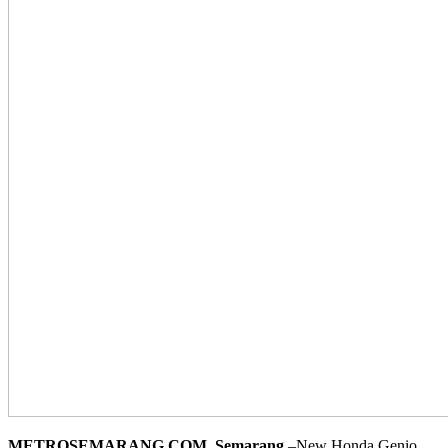
METROSEMARANG.COM, Semarang
–New Honda Genio