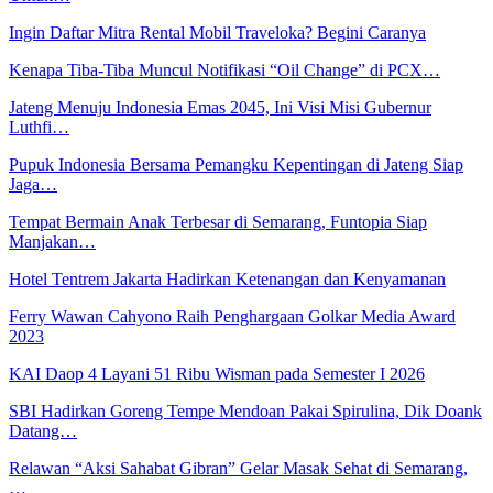
Ingin Daftar Mitra Rental Mobil Traveloka? Begini Caranya
Kenapa Tiba-Tiba Muncul Notifikasi “Oil Change” di PCX…
Jateng Menuju Indonesia Emas 2045, Ini Visi Misi Gubernur
Luthfi…
Pupuk Indonesia Bersama Pemangku Kepentingan di Jateng Siap
Jaga…
Tempat Bermain Anak Terbesar di Semarang, Funtopia Siap
Manjakan…
Hotel Tentrem Jakarta Hadirkan Ketenangan dan Kenyamanan
Ferry Wawan Cahyono Raih Penghargaan Golkar Media Award
2023
KAI Daop 4 Layani 51 Ribu Wisman pada Semester I 2026
SBI Hadirkan Goreng Tempe Mendoan Pakai Spirulina, Dik Doank
Datang…
Relawan “Aksi Sahabat Gibran” Gelar Masak Sehat di Semarang,
…