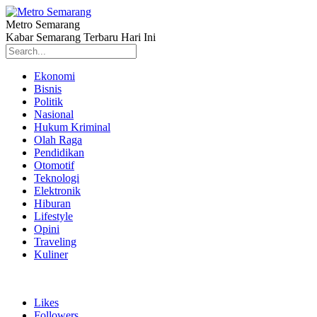
Metro Semarang
Kabar Semarang Terbaru Hari Ini
Ekonomi
Bisnis
Politik
Nasional
Hukum Kriminal
Olah Raga
Pendidikan
Otomotif
Teknologi
Elektronik
Hiburan
Lifestyle
Opini
Traveling
Kuliner
Likes
Followers