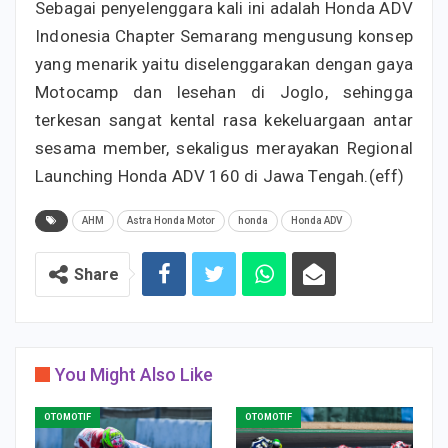
Sebagai penyelenggara kali ini adalah Honda ADV
Indonesia Chapter Semarang mengusung konsep
yang menarik yaitu diselenggarakan dengan gaya
Motocamp dan lesehan di Joglo, sehingga
terkesan sangat kental rasa kekeluargaan antar
sesama member, sekaligus merayakan Regional
Launching Honda ADV 160 di Jawa Tengah.(eff)
AHM
Astra Honda Motor
honda
Honda ADV
Share
You Might Also Like
OTOMOTIF
OTOMOTIF