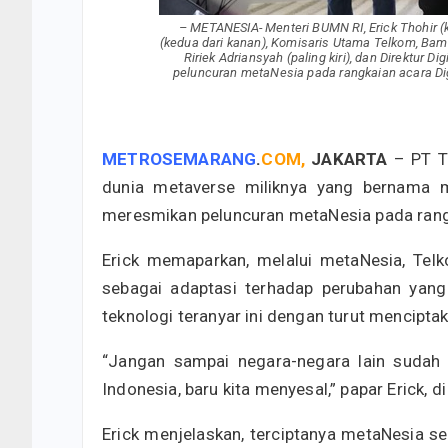
– METANESIA- Menteri BUMN RI, Erick Thohir (k
(kedua dari kanan), Komisaris Utama Telkom, Bam
Ririek Adriansyah (paling kiri), dan Direktur D
peluncuran metaNesia pada rangkaian acara Dig
METROSEMARANG
.
COM,
JAKARTA
– PT Te
dunia metaverse miliknya yang bernama m
meresmikan peluncuran metaNesia pada rangka
Erick memaparkan, melalui metaNesia, Te
sebagai adaptasi terhadap perubahan yang
teknologi teranyar ini dengan turut menciptak
“Jangan sampai negara-negara lain sudah 
Indonesia, baru kita menyesal,” papar Erick, di
Erick menjelaskan, terciptanya metaNesia s