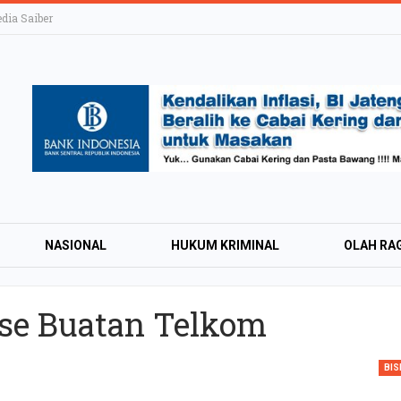
ia Saiber
NASIONAL
HUKUM KRIMINAL
OLAH RA
rse Buatan Telkom
KAI Daop 4 Layan
Wisman pada Sem
BIS
2026