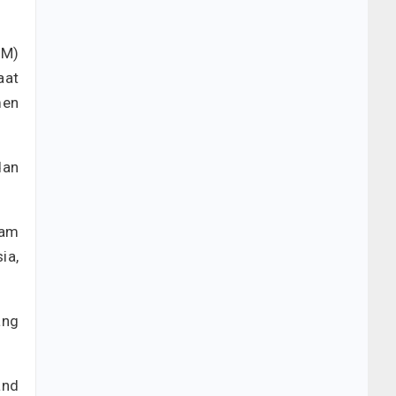
PM)
aat
men
dan
lam
ia,
ang
and