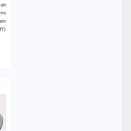
gan
emi
lam
ff)