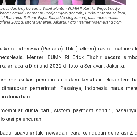
edua dari kiri), bersama Wakil Menteri BUMN II, Kartika Wirjoatmodjo
bang Permadi Soemantri Brodjonegoro (tengah), Direktur Utama Telkom,
igital Business Telkom, Fajrin Rasyid (paling kanan), usai meresmikan
iland 2022 di Istora Senayan, Jakarta. Foto : ist/metrosemarang.com
lkom Indonesia (Persero) Tbk (Telkom) resmi meluncur
etaNesia. Menteri BUMN RI Erick Thohir secara simbo
ian acara Digiland 2022 di Istora Senayan, Jakarta.
lkom melakukan pembaruan dalam kesatuan ekosistem ba
 diharapkan pemerintah. Pasalnya, Indonesia harus men
an dunia baru.
membuat dunia baru, sistem payment sendiri, pasarnya
 lokasi peluncuran.
ebagai upaya untuk mewadahi cara kehidupan generasi Z 