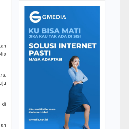
kan
lis
ru,
uju
 di
dan