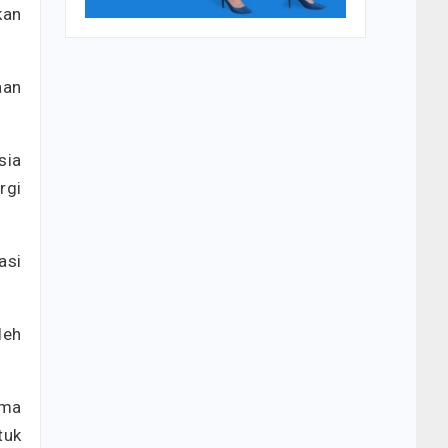
kan
aan
sia
rgi
asi
leh
ama
tuk