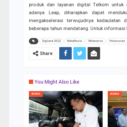
produk dan layanan digital Telkom untuk 
adanya Leap, diharapkan dapat menduk
mengakselerasi terwujudnya kedaulatan d
beberapa tahun mendatang. Untuk informasi leb
Digiland 2022
MetaNesia
Metaverse
Peluncuran
Share
You Might Also Like
BISNIS
BISNIS