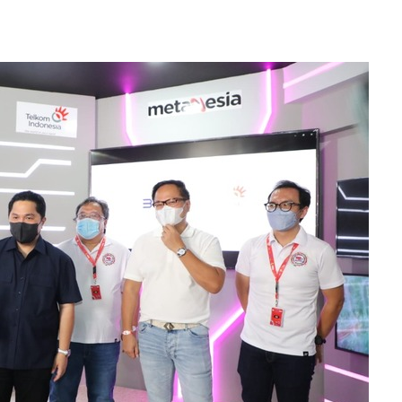
SBI Hadirkan Go
Tempe Mendoan 
Spirulina, Dik Do
Datang…
Relawan “Aksi S
Gibran” Gelar Ma
di Semarang,…
View 360⁰ Hampa
Sawah, Kafe Ang
Keren Banget
Bagas Adhadirgha
Pranowo Akan D
Penguatan Wirau