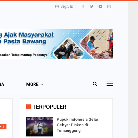
Sign In
GA
MORE
TERPOPULER
i 51 Ribu
Pupuk Indonesia Gelar
ester I
Gebyar Diskon di
NIS
Temanggung