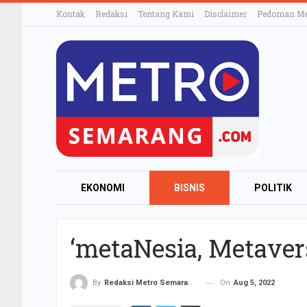
Kontak
Redaksi
Tentang Kami
Disclaimer
Pedoman Med
EKONOMI
BISNIS
POLITIK
‘metaNesia, Metave
On
Aug 5, 2022
By
Redaksi Metro Semarang