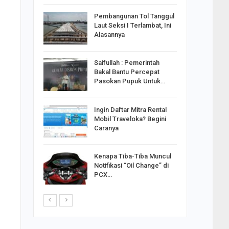
reng
Pembangunan Tol Tanggul
Pakai
Laut Seksi I Terlambat, Ini
ank
Alasannya
Saifullah : Pemerintah
ahabat
Bakal Bantu Percepat
sak Sehat
Pasokan Pupuk Untuk…
Ingin Daftar Mitra Rental
ran
Mobil Traveloka? Begini
on Jiwo
Caranya
Kenapa Tiba-Tiba Muncul
 : Ganjar
Notifikasi “Oil Change” di
orong
PCX…
saha