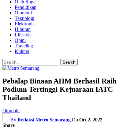
Olah Raga
Pendidikan
Otomotif
Teknologi
Elektronik
Hiburan
Lifestyle
Opini
Traveling
Kuliner
Pebalap Binaan AHM Berhasil Raih
Podium Tertinggi Kejuaraan IATC
Thailand
Otomotif
By
Redaksi Metro Semarang
On
Oct 2, 2022
Share