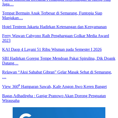
Jaga…
Tempat Bermain Anak Terbesar di Semarang, Funtopia Siap
Manjakan…
Hotel Tentrem Jakarta Hadirkan Ketenangan dan Kenyamanan
Ferry Wawan Cahyono Raih Penghargaan Golkar Media Award
2023
KAI Daop 4 Layani 51 Ribu Wisman pada Semester I 2026
SBI Hadirkan Goreng Tempe Mendoan Pakai Spirulina, Dik Doank
Datang…
Relawan “Aksi Sahabat Gibran” Gelar Masak Sehat di Semarang,
…
View 360⁰ Hamparan Sawah, Kafe Angon Jiwo Keren Banget
Bagas Adhadirgha : Ganjar Pranowo Akan Dorong Penguatan
Wirausaha