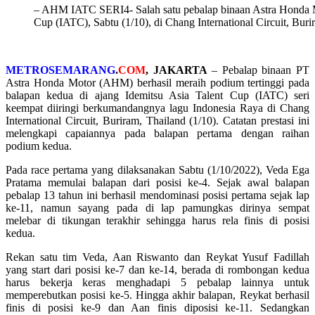
– AHM IATC SERI4- Salah satu pebalap binaan Astra Honda Mot
Cup (IATC), Sabtu (1/10), di Chang International Circuit, Buri
METROSEMARANG
.
COM
, JAKARTA
– Pebalap binaan PT
Astra Honda Motor (AHM) berhasil meraih podium tertinggi pada
balapan kedua di ajang Idemitsu Asia Talent Cup (IATC) seri
keempat diiringi berkumandangnya lagu Indonesia Raya di Chang
International Circuit, Buriram, Thailand (1/10). Catatan prestasi ini
melengkapi capaiannya pada balapan pertama dengan raihan
podium kedua.
Pada race pertama yang dilaksanakan Sabtu (1/10/2022), Veda Ega
Pratama memulai balapan dari posisi ke-4. Sejak awal balapan
pebalap 13 tahun ini berhasil mendominasi posisi pertama sejak lap
ke-11, namun sayang pada di lap pamungkas dirinya sempat
melebar di tikungan terakhir sehingga harus rela finis di posisi
kedua.
Rekan satu tim Veda, Aan Riswanto dan Reykat Yusuf Fadillah
yang start dari posisi ke-7 dan ke-14, berada di rombongan kedua
harus bekerja keras menghadapi 5 pebalap lainnya untuk
memperebutkan posisi ke-5. Hingga akhir balapan, Reykat berhasil
finis di posisi ke-9 dan Aan finis diposisi ke-11. Sedangkan