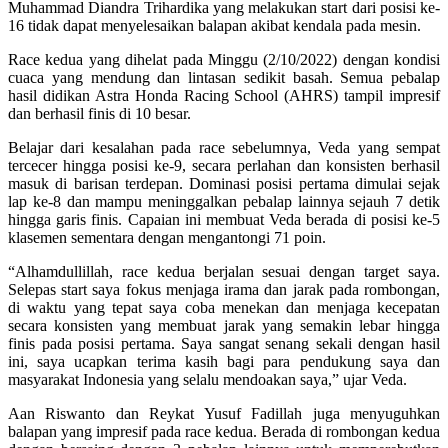
Muhammad Diandra Trihardika yang melakukan start dari posisi ke-
16 tidak dapat menyelesaikan balapan akibat kendala pada mesin.
Race kedua yang dihelat pada Minggu (2/10/2022) dengan kondisi
cuaca yang mendung dan lintasan sedikit basah. Semua pebalap
hasil didikan Astra Honda Racing School (AHRS) tampil impresif
dan berhasil finis di 10 besar.
Belajar dari kesalahan pada race sebelumnya, Veda yang sempat
tercecer hingga posisi ke-9, secara perlahan dan konsisten berhasil
masuk di barisan terdepan. Dominasi posisi pertama dimulai sejak
lap ke-8 dan mampu meninggalkan pebalap lainnya sejauh 7 detik
hingga garis finis. Capaian ini membuat Veda berada di posisi ke-5
klasemen sementara dengan mengantongi 71 poin.
“Alhamdullillah, race kedua berjalan sesuai dengan target saya.
Selepas start saya fokus menjaga irama dan jarak pada rombongan,
di waktu yang tepat saya coba menekan dan menjaga kecepatan
secara konsisten yang membuat jarak yang semakin lebar hingga
finis pada posisi pertama. Saya sangat senang sekali dengan hasil
ini, saya ucapkan terima kasih bagi para pendukung saya dan
masyarakat Indonesia yang selalu mendoakan saya,” ujar Veda.
Aan Riswanto dan Reykat Yusuf Fadillah juga menyuguhkan
balapan yang impresif pada race kedua. Berada di rombongan kedua