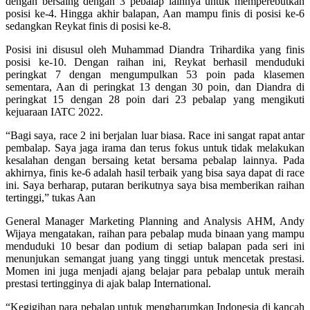
dengan bersaing dengan 3 pebalap lainnya untuk memperebutkan
posisi ke-4. Hingga akhir balapan, Aan mampu finis di posisi ke-6
sedangkan Reykat finis di posisi ke-8.
Posisi ini disusul oleh Muhammad Diandra Trihardika yang finis
posisi ke-10. Dengan raihan ini, Reykat berhasil menduduki
peringkat 7 dengan mengumpulkan 53 poin pada klasemen
sementara, Aan di peringkat 13 dengan 30 poin, dan Diandra di
peringkat 15 dengan 28 poin dari 23 pebalap yang mengikuti
kejuaraan IATC 2022.
“Bagi saya, race 2 ini berjalan luar biasa. Race ini sangat rapat antar
pembalap. Saya jaga irama dan terus fokus untuk tidak melakukan
kesalahan dengan bersaing ketat bersama pebalap lainnya. Pada
akhirnya, finis ke-6 adalah hasil terbaik yang bisa saya dapat di race
ini. Saya berharap, putaran berikutnya saya bisa memberikan raihan
tertinggi,” tukas Aan
General Manager Marketing Planning and Analysis AHM, Andy
Wijaya mengatakan, raihan para pebalap muda binaan yang mampu
menduduki 10 besar dan podium di setiap balapan pada seri ini
menunjukan semangat juang yang tinggi untuk mencetak prestasi.
Momen ini juga menjadi ajang belajar para pebalap untuk meraih
prestasi tertingginya di ajak balap International.
“Kegigihan para pebalap untuk mengharumkan Indonesia di kancah