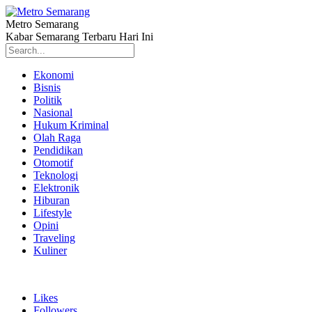
Metro Semarang
Kabar Semarang Terbaru Hari Ini
Ekonomi
Bisnis
Politik
Nasional
Hukum Kriminal
Olah Raga
Pendidikan
Otomotif
Teknologi
Elektronik
Hiburan
Lifestyle
Opini
Traveling
Kuliner
Likes
Followers