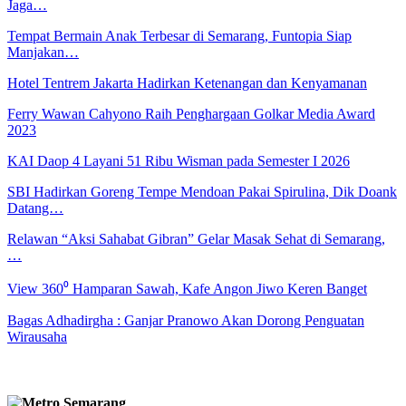
Jaga…
Tempat Bermain Anak Terbesar di Semarang, Funtopia Siap
Manjakan…
Hotel Tentrem Jakarta Hadirkan Ketenangan dan Kenyamanan
Ferry Wawan Cahyono Raih Penghargaan Golkar Media Award
2023
KAI Daop 4 Layani 51 Ribu Wisman pada Semester I 2026
SBI Hadirkan Goreng Tempe Mendoan Pakai Spirulina, Dik Doank
Datang…
Relawan “Aksi Sahabat Gibran” Gelar Masak Sehat di Semarang,
…
View 360⁰ Hamparan Sawah, Kafe Angon Jiwo Keren Banget
Bagas Adhadirgha : Ganjar Pranowo Akan Dorong Penguatan
Wirausaha