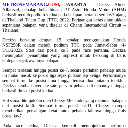
METROSEMARANG
.
COM
, JAKARTA
– Decksa Almer
Alfarezel, pebalap belia binaan PT Astra Honda Motor (AHM)
berhasil meraih podium kedua pada balapan pertama seri ke-5 ajang
di Thailand Talent Cup (TTC) 2022. Perjuangan keras ditunjukkan
sepanjang balapan yang digelar di Chang International Circuit –
Thailand.
Decksa bersaing dengan 15 pebalap menggunakan Honda
NSF250R dalam meraih podium TTC pada Jumat-Sabtu (4-
5/11/2022). Start dari posisi ke-5 pada race pertama, Decksa
menunjukan penampilan yang impresif untuk bersaing di baris
terdepan sejak awalnya balapan.
Sempat terdesak hingga posisi ke-7, secara perlahan pebalap muda
ini mulai masuk ke posisi tiga sejak putaran lap ketiga. Performanya
sempat turun ke posisi lima hingga tersisa dua putaran terakhir,
Decksa kembali overtake satu persatu pebalap di depannya hingga
berhasil finis di posisi kedua.
Hal sama ditunjukkan oleh Chessy Meilandri yang memulai balapan
dari posisi ke-6. Sempat turun posisi ke-11, Chessy mampu
memberikan persaingan ketat untuk pebalap lainnya hingga finis
posisi ke-7.
Pada race kedua, Decksa kembali menunjukkan performa