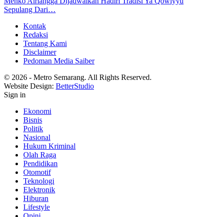
Menko Airlangga Dijadwalkan Hadiri Tradisi Ya Qowiyyu
Sepulang Dari…
Kontak
Redaksi
Tentang Kami
Disclaimer
Pedoman Media Saiber
© 2026 - Metro Semarang. All Rights Reserved.
Website Design:
BetterStudio
Sign in
Ekonomi
Bisnis
Politik
Nasional
Hukum Kriminal
Olah Raga
Pendidikan
Otomotif
Teknologi
Elektronik
Hiburan
Lifestyle
Opini