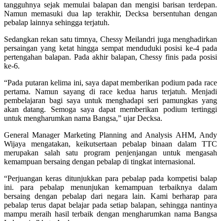
tangguhnya sejak memulai balapan dan mengisi barisan terdepan.
Namun memasuki dua lap terakhir, Decksa bersentuhan dengan
pebalap lainnya sehingga terjatuh.
Sedangkan rekan satu timnya, Chessy Meilandri juga menghadirkan
persaingan yang ketat hingga sempat menduduki posisi ke-4 pada
pertengahan balapan. Pada akhir balapan, Chessy finis pada posisi
ke-6.
“Pada putaran kelima ini, saya dapat memberikan podium pada race
pertama. Namun sayang di race kedua harus terjatuh. Menjadi
pembelajaran bagi saya untuk menghadapi seri pamungkas yang
akan datang. Semoga saya dapat memberikan podium tertinggi
untuk mengharumkan nama Bangsa,” ujar Decksa.
General Manager Marketing Planning and Analysis AHM, Andy
Wijaya mengatakan, keikutsertaan pebalap binaan dalam TTC
merupakan salah satu program penjenjangan untuk mengasah
kemampuan bersaing dengan pebalap di tingkat internasional.
“Perjuangan keras ditunjukkan para pebalap pada kompetisi balap
ini. para pebalap menunjukan kemampuan terbaiknya dalam
bersaing dengan pebalap dari negara lain. Kami berharap para
pebalap terus dapat belajar pada setiap balapan, sehingga nantinya
mampu meraih hasil terbaik dengan mengharumkan nama Bangsa