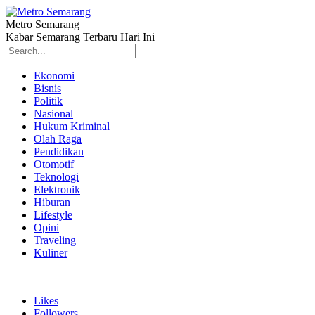
Metro Semarang
Kabar Semarang Terbaru Hari Ini
Ekonomi
Bisnis
Politik
Nasional
Hukum Kriminal
Olah Raga
Pendidikan
Otomotif
Teknologi
Elektronik
Hiburan
Lifestyle
Opini
Traveling
Kuliner
Likes
Followers