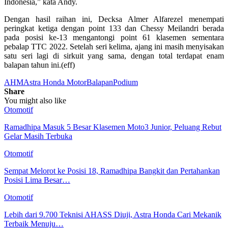
Indonesia,” kata Andy.
Dengan hasil raihan ini, Decksa Almer Alfarezel menempati
peringkat ketiga dengan point 133 dan Chessy Meilandri berada
pada posisi ke-13 mengantongi point 61 klasemen sementara
pebalap TTC 2022. Setelah seri kelima, ajang ini masih menyisakan
satu seri lagi di sirkuit yang sama, dengan total terdapat enam
balapan tahun ini.(eff)
AHM
Astra Honda Motor
Balapan
Podium
Share
You might also like
Otomotif
Ramadhipa Masuk 5 Besar Klasemen Moto3 Junior, Peluang Rebut
Gelar Masih Terbuka
Otomotif
Sempat Melorot ke Posisi 18, Ramadhipa Bangkit dan Pertahankan
Posisi Lima Besar…
Otomotif
Lebih dari 9.700 Teknisi AHASS Diuji, Astra Honda Cari Mekanik
Terbaik Menuju…