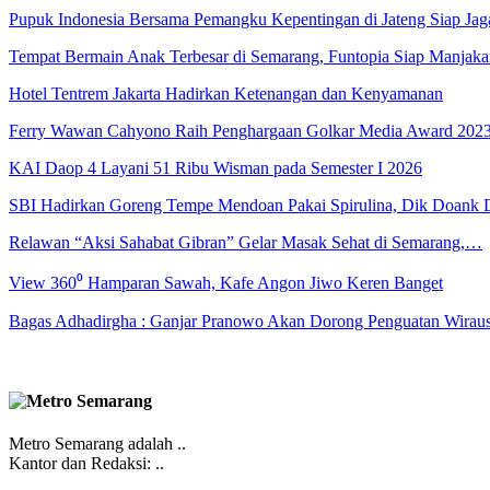
Pupuk Indonesia Bersama Pemangku Kepentingan di Jateng Siap Ja
Tempat Bermain Anak Terbesar di Semarang, Funtopia Siap Manja
Hotel Tentrem Jakarta Hadirkan Ketenangan dan Kenyamanan
Ferry Wawan Cahyono Raih Penghargaan Golkar Media Award 202
KAI Daop 4 Layani 51 Ribu Wisman pada Semester I 2026
SBI Hadirkan Goreng Tempe Mendoan Pakai Spirulina, Dik Doank
Relawan “Aksi Sahabat Gibran” Gelar Masak Sehat di Semarang,…
View 360⁰ Hamparan Sawah, Kafe Angon Jiwo Keren Banget
Bagas Adhadirgha : Ganjar Pranowo Akan Dorong Penguatan Wirau
Metro Semarang adalah ..
Kantor dan Redaksi: ..