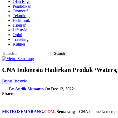
Olah Raga
Pendidikan
Otomotif
Teknologi
Elektronik
Hiburan
Lifestyle
Opini
Traveling
Kuliner
CNA Indonesia Hadirkan Produk ‘Waters, 
Bisnis
Lifestyle
By
Andik Sismanto
On
Dec 12, 2022
Share
METROSEMARANG
.
COM
, Semarang
– CNA Indonesia memperk