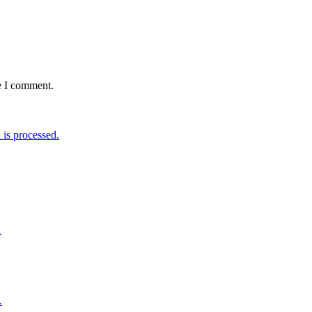
e I comment.
is processed.
…
…