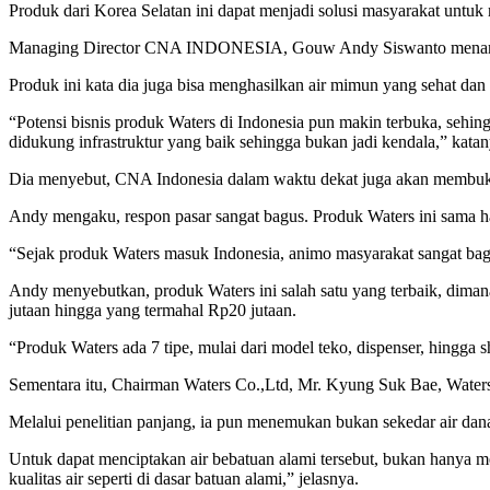
Produk dari Korea Selatan ini dapat menjadi solusi masyarakat unt
Managing Director CNA INDONESIA, Gouw Andy Siswanto menambahka
Produk ini kata dia juga bisa menghasilkan air mimun yang sehat dan 
“Potensi bisnis produk Waters di Indonesia pun makin terbuka, sehin
didukung infrastruktur yang baik sehingga bukan jadi kendala,” katan
Dia menyebut, CNA Indonesia dalam waktu dekat juga akan membuka k
Andy mengaku, respon pasar sangat bagus. Produk Waters ini sama halny
“Sejak produk Waters masuk Indonesia, animo masyarakat sangat bag
Andy menyebutkan, produk Waters ini salah satu yang terbaik, diman
jutaan hingga yang termahal Rp20 jutaan.
“Produk Waters ada 7 tipe, mulai dari model teko, dispenser, hingga 
Sementara itu, Chairman Waters Co.,Ltd, Mr. Kyung Suk Bae, Waters 
Melalui penelitian panjang, ia pun menemukan bukan sekedar air danau
Untuk dapat menciptakan air bebatuan alami tersebut, bukan hanya mem
kualitas air seperti di dasar batuan alami,” jelasnya.