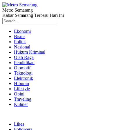
Metro Semarang
Kabar Semarang Terbaru Hari Ini
Ekonomi
Bisnis
Politik
Nasional
Hukum Kriminal
Olah Raga
Pendidikan
Otomotif
Teknologi
Elektronik
Hiburan
Lifestyle
Opini
Traveling
Kuliner
Likes
Followers