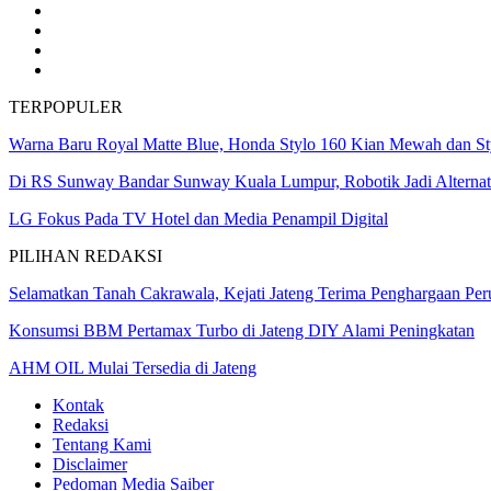
TERPOPULER
Warna Baru Royal Matte Blue, Honda Stylo 160 Kian Mewah dan St
Di RS Sunway Bandar Sunway Kuala Lumpur, Robotik Jadi Alterna
LG Fokus Pada TV Hotel dan Media Penampil Digital
PILIHAN REDAKSI
Selamatkan Tanah Cakrawala, Kejati Jateng Terima Penghargaan P
Konsumsi BBM Pertamax Turbo di Jateng DIY Alami Peningkatan
AHM OIL Mulai Tersedia di Jateng
Kontak
Redaksi
Tentang Kami
Disclaimer
Pedoman Media Saiber