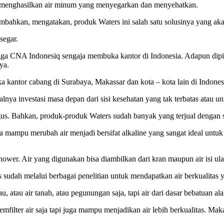
uk menghasilkan air minum yang menyegarkan dan menyehatkan.
n, mengatakan, produk Waters ini salah satu solusinya yang akan 
segar.
gga CNA Indonesiq sengaja membuka kantor di Indonesia. Adapun dipilih
ya.
antor cabang di Surabaya, Makassar dan kota – kota lain di Indonesi
a investasi masa depan dari sisi kesehatan yang tak terbatas atau unli
us. Bahkan, produk-produk Waters sudah banyak yang terjual dengan 
a mampu merubah air menjadi bersifat alkaline yang sangat ideal untu
shower. Air yang digunakan bisa diambilkan dari kran maupun air isi ul
sudah melalui berbagai penelitian untuk mendapatkan air berkualitas 
, atau air tanah, atau pegunungan saja, tapi air dari dasar bebatuan a
filter air saja tapi juga mampu menjadikan air lebih berkualitas. Mak