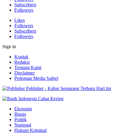
Subscribers
Followers
Likes
Followers
Subscribers
Followers
Sign in
Kontak
Redaksi
Tentang Kami
Disclaimer
Pedoman Media Saiber
Publisher - Kabar Semarang Terbaru Hari Ini
Ekonomi
Bisnis
Politik
Nasional
Hukum Kriminal