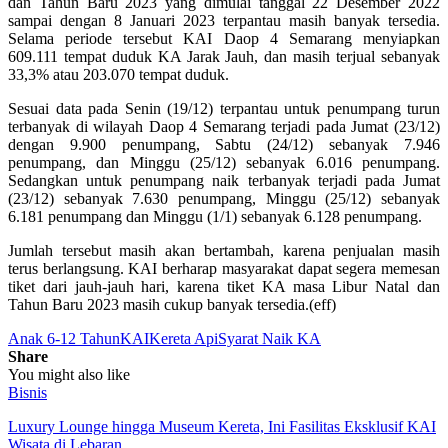
dan Tahun Baru 2023 yang dimulai tanggal 22 Desember 2022
sampai dengan 8 Januari 2023 terpantau masih banyak tersedia.
Selama periode tersebut KAI Daop 4 Semarang menyiapkan
609.111 tempat duduk KA Jarak Jauh, dan masih terjual sebanyak
33,3% atau 203.070 tempat duduk.
Sesuai data pada Senin (19/12) terpantau untuk penumpang turun
terbanyak di wilayah Daop 4 Semarang terjadi pada Jumat (23/12)
dengan 9.900 penumpang, Sabtu (24/12) sebanyak 7.946
penumpang, dan Minggu (25/12) sebanyak 6.016 penumpang.
Sedangkan untuk penumpang naik terbanyak terjadi pada Jumat
(23/12) sebanyak 7.630 penumpang, Minggu (25/12) sebanyak
6.181 penumpang dan Minggu (1/1) sebanyak 6.128 penumpang.
Jumlah tersebut masih akan bertambah, karena penjualan masih
terus berlangsung. KAI berharap masyarakat dapat segera memesan
tiket dari jauh-jauh hari, karena tiket KA masa Libur Natal dan
Tahun Baru 2023 masih cukup banyak tersedia.(eff)
Anak 6-12 Tahun
KAI
Kereta Api
Syarat Naik KA
Share
You might also like
Bisnis
Luxury Lounge hingga Museum Kereta, Ini Fasilitas Eksklusif KAI
Wisata di Lebaran…