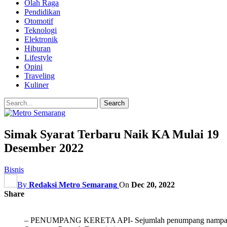
Olah Raga
Pendidikan
Otomotif
Teknologi
Elektronik
Hiburan
Lifestyle
Opini
Traveling
Kuliner
Simak Syarat Terbaru Naik KA Mulai 19
Desember 2022
Bisnis
By
Redaksi Metro Semarang
On
Dec 20, 2022
Share
– PENUMPANG KERETA API- Sejumlah penumpang nampak turun