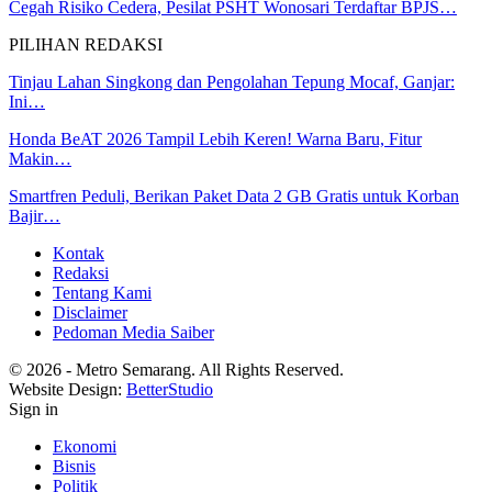
Cegah Risiko Cedera, Pesilat PSHT Wonosari Terdaftar BPJS…
PILIHAN REDAKSI
Tinjau Lahan Singkong dan Pengolahan Tepung Mocaf, Ganjar:
Ini…
Honda BeAT 2026 Tampil Lebih Keren! Warna Baru, Fitur
Makin…
Smartfren Peduli, Berikan Paket Data 2 GB Gratis untuk Korban
Bajir…
Kontak
Redaksi
Tentang Kami
Disclaimer
Pedoman Media Saiber
© 2026 - Metro Semarang. All Rights Reserved.
Website Design:
BetterStudio
Sign in
Ekonomi
Bisnis
Politik