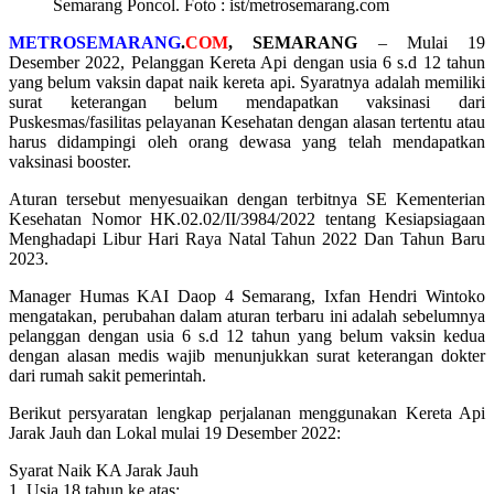
Semarang Poncol. Foto : ist/metrosemarang.com
METROSEMARANG
.
COM
, SEMARANG
– Mulai 19
Desember 2022, Pelanggan Kereta Api dengan usia 6 s.d 12 tahun
yang belum vaksin dapat naik kereta api. Syaratnya adalah memiliki
surat keterangan belum mendapatkan vaksinasi dari
Puskesmas/fasilitas pelayanan Kesehatan dengan alasan tertentu atau
harus didampingi oleh orang dewasa yang telah mendapatkan
vaksinasi booster.
Aturan tersebut menyesuaikan dengan terbitnya SE Kementerian
Kesehatan Nomor HK.02.02/II/3984/2022 tentang Kesiapsiagaan
Menghadapi Libur Hari Raya Natal Tahun 2022 Dan Tahun Baru
2023.
Manager Humas KAI Daop 4 Semarang, Ixfan Hendri Wintoko
mengatakan, perubahan dalam aturan terbaru ini adalah sebelumnya
pelanggan dengan usia 6 s.d 12 tahun yang belum vaksin kedua
dengan alasan medis wajib menunjukkan surat keterangan dokter
dari rumah sakit pemerintah.
Berikut persyaratan lengkap perjalanan menggunakan Kereta Api
Jarak Jauh dan Lokal mulai 19 Desember 2022:
Syarat Naik KA Jarak Jauh
1. Usia 18 tahun ke atas: