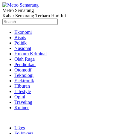
Metro Semarang
Kabar Semarang Terbaru Hari Ini
Ekonomi
Bisnis
Politik
Nasional
Hukum Kriminal
Olah Raga
Pendidikan
Otomotif
Teknologi
Elektronik
Hiburan
Lifestyle
Opini
Traveling
Kuliner
Likes
Followers