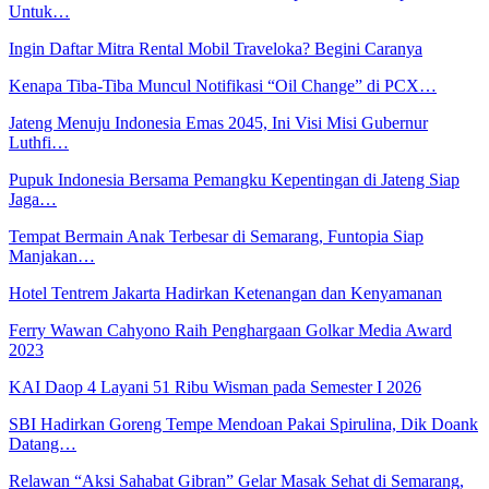
Untuk…
Ingin Daftar Mitra Rental Mobil Traveloka? Begini Caranya
Kenapa Tiba-Tiba Muncul Notifikasi “Oil Change” di PCX…
Jateng Menuju Indonesia Emas 2045, Ini Visi Misi Gubernur
Luthfi…
Pupuk Indonesia Bersama Pemangku Kepentingan di Jateng Siap
Jaga…
Tempat Bermain Anak Terbesar di Semarang, Funtopia Siap
Manjakan…
Hotel Tentrem Jakarta Hadirkan Ketenangan dan Kenyamanan
Ferry Wawan Cahyono Raih Penghargaan Golkar Media Award
2023
KAI Daop 4 Layani 51 Ribu Wisman pada Semester I 2026
SBI Hadirkan Goreng Tempe Mendoan Pakai Spirulina, Dik Doank
Datang…
Relawan “Aksi Sahabat Gibran” Gelar Masak Sehat di Semarang,