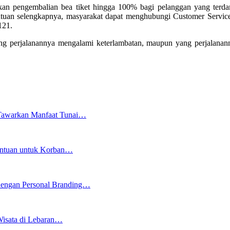
n pengembalian bea tiket hingga 100% bagi pelanggan yang terdamp
etentuan selengkapnya, masyarakat dapat menghubungi Customer Servic
121.
g perjalanannya mengalami keterlambatan, maupun yang perjalananny
 Tawarkan Manfaat Tunai…
antuan untuk Korban…
engan Personal Branding…
Wisata di Lebaran…