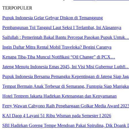
TERPOPULER
Pupuk Indonesia Gelar Gebyar Diskon di Temanggung
Pembangunan Tol Tanggul Laut Seksi I Terlambat, Ini Alasannya
Saifullah : Pemerintah Bakal Bantu Percepat Pasokan Pupuk Untuk
Ingin Daftar Mitra Rental Mobil Traveloka? Begini Caranya
Kenapa Tiba-Tiba Muncul Notifikasi “Oil Change” di PCX…
Jateng Menuju Indonesia Emas 2045, Ini Visi Misi Gubernur Luthfi
Pupuk Indonesia Bersama Pemangku Kepentingan di Jateng Siap Ja
Tempat Bermain Anak Terbesar di Semarang, Funtopia Siap Manja
Hotel Tentrem Jakarta Hadirkan Ketenangan dan Kenyamanan
Ferry Wawan Cahyono Raih Penghargaan Golkar Media Award 202
KAI Daop 4 Layani 51 Ribu Wisman pada Semester I 2026
SBI Hadirkan Goreng Tempe Mendoan Pakai Spirulina, Dik Doank