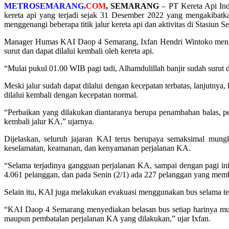
METROSEMARANG
.
COM
, SEMARANG
– PT Kereta Api Ind
kereta api yang terjadi sejak 31 Desember 2022 yang mengakibatka
menggenangi beberapa titik jalur kereta api dan aktivitas di Stasiun
Manager Humas KAI Daop 4 Semarang, Ixfan Hendri Wintoko mengatak
surut dan dapat dilalui kembali oleh kereta api.
“Mulai pukul 01.00 WIB pagi tadi, Alhamdulillah banjir sudah surut da
Meski jalur sudah dapat dilalui dengan kecepatan terbatas, lanjutnya, 
dilalui kembali dengan kecepatan normal.
“Perbaikan yang dilakukan diantaranya berupa penambahan balas, pema
kembali jalur KA,” ujarnya.
Dijelaskan, seluruh jajaran KAI terus berupaya semaksimal mung
keselamatan, keamanan, dan kenyamanan perjalanan KA.
“Selama terjadinya gangguan perjalanan KA, sampai dengan pagi in
4.061 pelanggan, dan pada Senin (2/1) ada 227 pelanggan yang memba
Selain itu, KAI juga melakukan evakuasi menggunakan bus selama te
“KAI Daop 4 Semarang menyediakan belasan bus setiap harinya mul
maupun pembatalan perjalanan KA yang dilakukan,” ujar Ixfan.