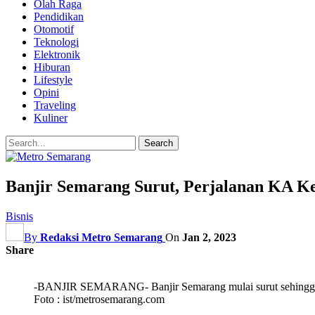
Olah Raga
Pendidikan
Otomotif
Teknologi
Elektronik
Hiburan
Lifestyle
Opini
Traveling
Kuliner
Banjir Semarang Surut, Perjalanan KA K
Bisnis
By
Redaksi Metro Semarang
On
Jan 2, 2023
Share
-BANJIR SEMARANG- Banjir Semarang mulai surut sehingga 
Foto : ist/metrosemarang.com