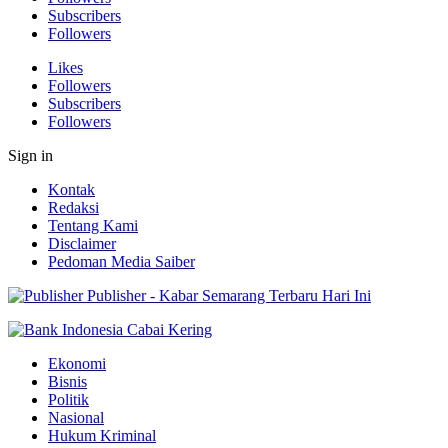
Subscribers
Followers
Likes
Followers
Subscribers
Followers
Sign in
Kontak
Redaksi
Tentang Kami
Disclaimer
Pedoman Media Saiber
Publisher - Kabar Semarang Terbaru Hari Ini
Ekonomi
Bisnis
Politik
Nasional
Hukum Kriminal