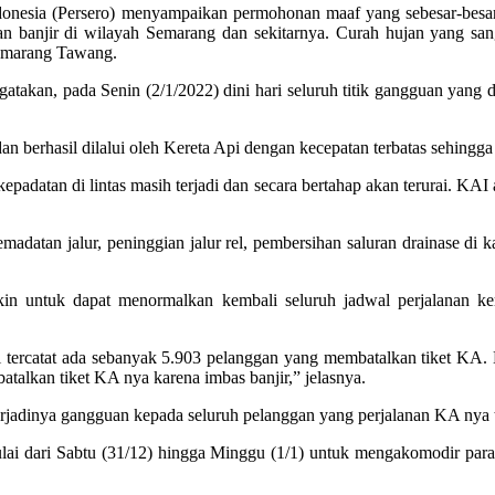
onesia (Persero) menyampaikan permohonan maaf yang sebesar-besar
n banjir di wilayah Semarang dan sekitarnya. Curah hujan yang sanga
 Semarang Tawang.
an, pada Senin (2/1/2022) dini hari seluruh titik gangguan yang d
n berhasil dilalui oleh Kereta Api dengan kecepatan terbatas sehingga 
kepadatan di lintas masih terjadi dan secara bertahap akan terurai. KAI 
datan jalur, peninggian jalur rel, pembersihan saluran drainase di ka
kin untuk dapat menormalkan kembali seluruh jadwal perjalanan k
i tercatat ada sebanyak 5.903 pelanggan yang membatalkan tiket KA.
talkan tiket KA nya karena imbas banjir,” jelasnya.
rjadinya gangguan kepada seluruh pelanggan yang perjalanan KA nya t
ai dari Sabtu (31/12) hingga Minggu (1/1) untuk mengakomodir para