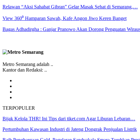
Relawan “Aksi Sahabat Gibran” Gelar Masak Sehat di Semarang,…
View 360⁰ Hamparan Sawah, Kafe Angon Jiwo Keren Banget
Bagas Adhadirgha : Ganjar Pranowo Akan Dorong Penguatan Wirau
Metro Semarang adalah ..
Kantor dan Redaksi: ..
TERPOPULER
Bijak Kelola THR! Ini Tips dari tiket.com Agar Liburan Lebaran…
Pertumbuhan Kawasan Industri di Jateng Dongrak Penjualan Listrik
Raih Penghargaan Gold, Pagelaran Sandyakala Smara Torehkan Pre