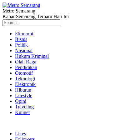
Metro Semarang
Kabar Semarang Terbaru Hari Ini
Ekonomi
Bisnis
Politik
Nasional
Hukum Kriminal
Olah Raga
Pendidikan
Otomotif
Teknologi
Elektronik
Hiburan
Lifestyle
Opini
Traveling
Kuliner
Likes
Followers