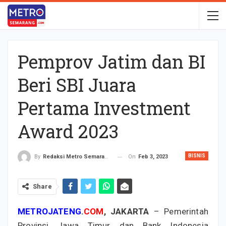
Pemprov Jatim dan BI
Beri SBI Juara
Pertama Investment
Award 2023
BISNIS
On
Feb 3, 2023
By
Redaksi Metro Semarang
Share
METROJATENG
.
COM
, JAKARTA
– Pemerintah
Provinsi Jawa Timur dan Bank Indonesia