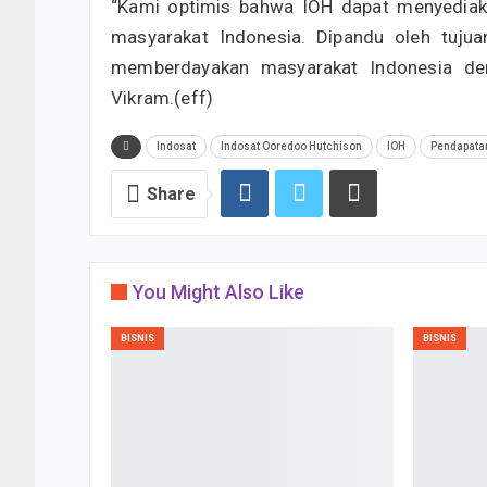
“Kami optimis bahwa IOH dapat menyediakan
masyarakat Indonesia. Dipandu oleh tuju
memberdayakan masyarakat Indonesia deng
Vikram.(eff)
Indosat
Indosat Ooredoo Hutchison
IOH
Pendapata
Share
You Might Also Like
BISNIS
BISNIS