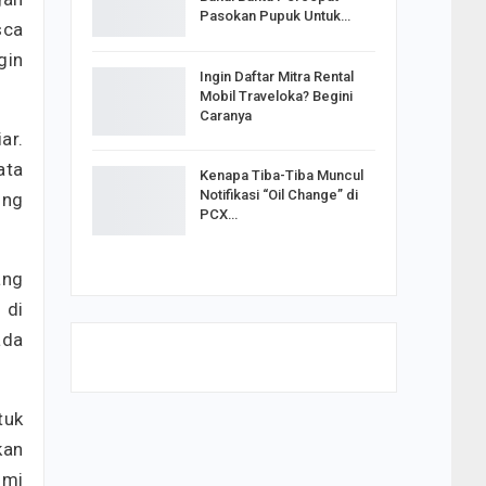
Pasokan Pupuk Untuk…
sca
gin
Ingin Daftar Mitra Rental
Mobil Traveloka? Begini
Caranya
ar.
ata
Kenapa Tiba-Tiba Muncul
Notifikasi “Oil Change” di
ing
PCX…
ang
 di
ada
tuk
kan
omi