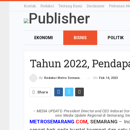
Kontak
Redaksi
Tentang Kami
Disclaimer
Pedoman Med
EKONOMI
BISNIS
POLITIK
OTOMOTIF
TEKNOLOGI
ELE
Tahun 2022, Pendap
KULINER
On
Feb 14, 2023
By
Redaksi Metro Semarang
Share
– MEDIA UPDATE- President Director and CEO Indosat Oore
sesi Media Update Regional di Semarang, Se
METROSEMARANG
.
COM
, SEMARANG
– In
sangat baik pada kuartal keempat dan satu