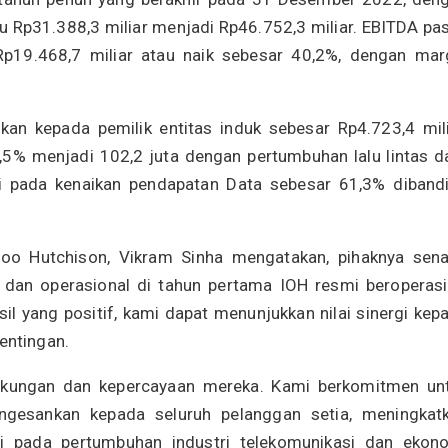
u Rp31.388,3 miliar menjadi Rp46.752,3 miliar. EBITDA pa
p19.468,7 miliar atau naik sebesar 40,2%, dengan mar
ikan kepada pemilik entitas induk sebesar Rp4.723,4 mili
5% menjadi 102,2 juta dengan pertumbuhan lalu lintas d
si pada kenaikan pendapatan Data sebesar 61,3% diband
doo Hutchison, Vikram Sinha mengatakan, pihaknya sen
an operasional di tahun pertama IOH resmi beroperasi
il yang positif, kami dapat menunjukkan nilai sinergi kep
ntingan.
dukungan dan kepercayaan mereka. Kami berkomitmen un
gesankan kepada seluruh pelanggan setia, meningkat
usi pada pertumbuhan industri telekomunikasi dan ekon