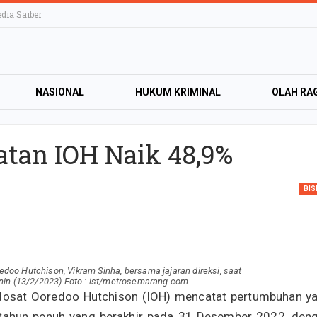
ia Saiber
NASIONAL
HUKUM KRIMINAL
OLAH RA
KTRONIK
HIBURAN
LIFESTYLE
OPINI
atan IOH Naik 48,9%
BIS
doo Hutchison, Vikram Sinha, bersama jajaran direksi, saat
nin (13/2/2023).Foto : ist/metrosemarang.com
dosat Ooredoo Hutchison (IOH) mencatat pertumbuhan y
 tahun penuh yang berakhir pada 31 Desember 2022, den