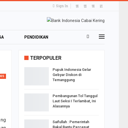
Sign In
GA
PENDIDIKAN
TRAVELING
TERPOPULER
Pupuk Indonesia Gelar
Gebyar Diskon di
NIS
Temanggung
Pembangunan Tol Tanggul
Laut Seksi I Terlambat, Ini
Alasannya
ang
Saifullah : Pemerintah
gan
Bakal Bantu Percepat