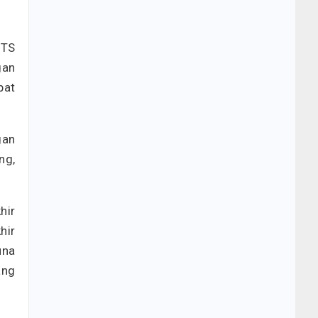
BTS
gan
pat
gan
ng,
hir
hir
una
ang