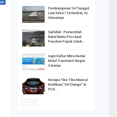
LAR
reng
Pembangunan Tol Tanggul
Pakai
Laut Seksi I Terlambat, Ini
ank
Alasannya
Saifullah : Pemerintah
ahabat
Bakal Bantu Percepat
sak Sehat
Pasokan Pupuk Untuk…
Ingin Daftar Mitra Rental
ran
Mobil Traveloka? Begini
on Jiwo
Caranya
Kenapa Tiba-Tiba Muncul
 : Ganjar
Notifikasi “Oil Change” di
orong
PCX…
saha