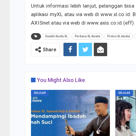
Untuk informasi lebih lanjut, pelanggan bis
aplikasi myXL atau via web di www.xl.co.id. B
AXISnet atau via web di www.axis.co.id.(eff)
Double Kuota XL
Perdana XL Axiata
Promo XL Axiata
Share
You Might Also Like
SELULAR
SELULAR