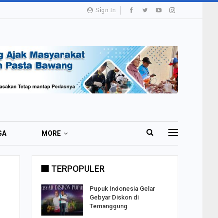
Sign In
GA
MORE
TERPOPULER
i 51 Ribu
Pupuk Indonesia Gelar
ester I
Gebyar Diskon di
Temanggung