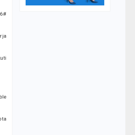
06#
rja
uti
ble
ota