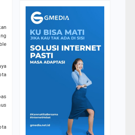
kan
ang
ble
aya
ota
bas
nus
ota