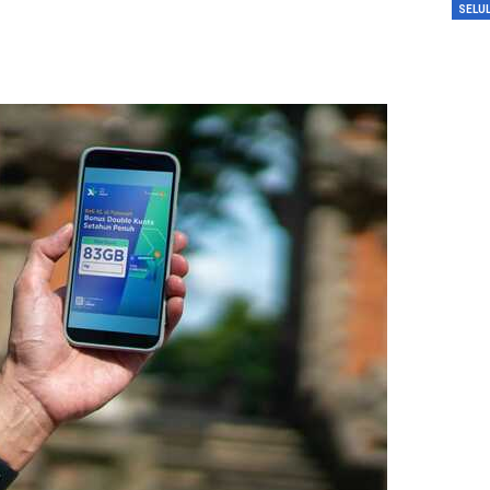
SELU
SBI Hadirkan Go
Tempe Mendoan 
Spirulina, Dik Do
Datang…
Relawan “Aksi S
Gibran” Gelar Ma
di Semarang,…
View 360⁰ Hampa
Sawah, Kafe Ang
Keren Banget
Bagas Adhadirgha
Pranowo Akan D
Penguatan Wirau