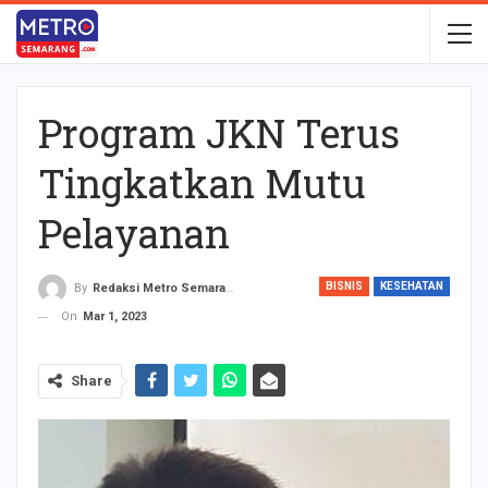
Program JKN Terus
Tingkatkan Mutu
Pelayanan
BISNIS
KESEHATAN
By
Redaksi Metro Semarang
On
Mar 1, 2023
Share