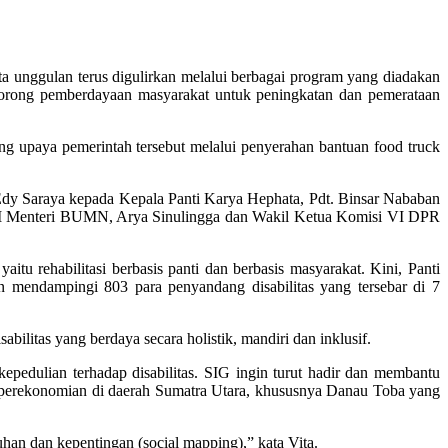
 unggulan terus digulirkan melalui berbagai program yang diadakan
dorong pemberdayaan masyarakat untuk peningkatan dan pemerataan
 upaya pemerintah tersebut melalui penyerahan bantuan food truck
Edy Saraya kepada Kepala Panti Karya Hephata, Pdt. Binsar Nababan
s III Menteri BUMN, Arya Sinulingga dan Wakil Ketua Komisi VI DPR
itu rehabilitasi berbasis panti dan berbasis masyarakat. Kini, Panti
an mendampingi 803 para penyandang disabilitas yang tersebar di 7
litas yang berdaya secara holistik, mandiri dan inklusif.
epedulian terhadap disabilitas. SIG ingin turut hadir dan membantu
n perekonomian di daerah Sumatra Utara, khususnya Danau Toba yang
an dan kepentingan (social mapping),” kata Vita.