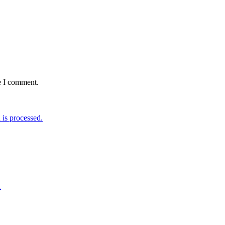
e I comment.
is processed.
…