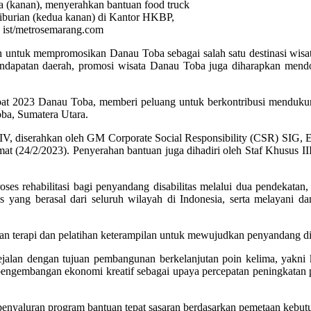
kanan), menyerahkan bantuan food truck
Siburian (kedua kanan) di Kantor HKBP,
: ist/metrosemarang.com
untuk mempromosikan Danau Toba sebagai salah satu destinasi wisata
pendapatan daerah, promosi wisata Danau Toba juga diharapkan men
t 2023 Danau Toba, memberi peluang untuk berkontribusi mendukung
oba, Sumatera Utara.
V, diserahkan oleh GM Corporate Social Responsibility (CSR) SIG, 
umat (24/2/2023). Penyerahan bantuan juga dihadiri oleh Staf Khusu
 rehabilitasi bagi penyandang disabilitas melalui dua pendekatan, ya
 yang berasal dari seluruh wilayah di Indonesia, serta melayani d
 terapi dan pelatihan keterampilan untuk mewujudkan penyandang disabi
jalan dengan tujuan pembangunan berkelanjutan poin kelima, yakni k
g pengembangan ekonomi kreatif sebagai upaya percepatan peningkata
nyaluran program bantuan tepat sasaran berdasarkan pemetaan kebutuh