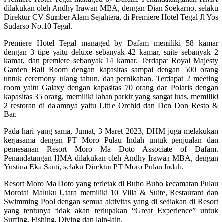
dilakukan oleh Andhy Irawan MBA, dengan Dian Soekarno, selaku
Direktur CV Sumber Alam Sejahtera, di Premiere Hotel Tegal Jl Yos
Sudarso No.10 Tegal.
Premiere Hotel Tegal managed by Dafam memiliki 58 kamar
dengan 3 tipe yaitu deluxe sebanyak 42 kamar, suite sebanyak 2
kamar, dan premiere sebanyak 14 kamar. Terdapat Royal Majesty
Garden Ball Room dengan kapasitas sampai dengan 500 orang
untuk ceremony, ulang tahun, dan pernikahan. Terdapat 2 meeting
room yaitu Galaxy dengan kapasitas 70 orang dan Polaris dengan
kapasitas 35 orang, memiliki lahan parkir yang sangat luas, memiliki
2 restoran di dalamnya yaitu Little Orchid dan Don Don Resto &
Bar.
Pada hari yang sama, Jumat, 3 Maret 2023, DHM juga melakukan
kerjasama dengan PT Moro Pulau Indah untuk penjualan dan
pemesanan Resort Moro Ma Doto Associate of Dafam.
Penandatangan HMA dilakukan oleh Andhy Irawan MBA, dengan
Yustina Eka Santi, selaku Direktur PT Moro Pulau Indah.
Resort Moro Ma Doto yang terletak di Buho Buho kecamatan Pulau
Morotai Maluku Utara memiliki 10 Villa & Suite, Restaurant dan
Swimming Pool dengan semua aktivitas yang di sediakan di Resort
yang tentunya tidak akan terlupakan “Great Experience” untuk
Surfing, Fishing, Diving dan lain-lain.