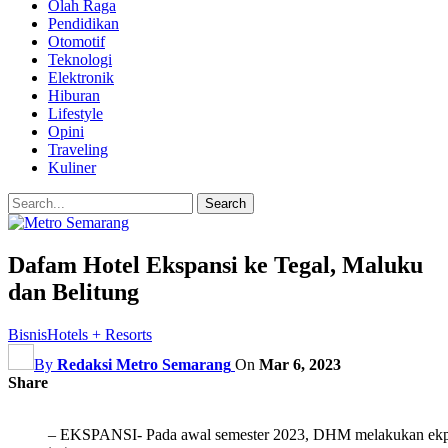
Olah Raga
Pendidikan
Otomotif
Teknologi
Elektronik
Hiburan
Lifestyle
Opini
Traveling
Kuliner
Dafam Hotel Ekspansi ke Tegal, Maluku
dan Belitung
Bisnis
Hotels + Resorts
By
Redaksi Metro Semarang
On
Mar 6, 2023
Share
– EKSPANSI- Pada awal semester 2023, DHM melakukan ekpansi 