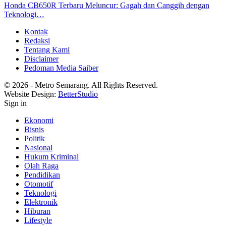
Honda CB650R Terbaru Meluncur: Gagah dan Canggih dengan
Teknologi…
Kontak
Redaksi
Tentang Kami
Disclaimer
Pedoman Media Saiber
© 2026 - Metro Semarang. All Rights Reserved.
Website Design:
BetterStudio
Sign in
Ekonomi
Bisnis
Politik
Nasional
Hukum Kriminal
Olah Raga
Pendidikan
Otomotif
Teknologi
Elektronik
Hiburan
Lifestyle