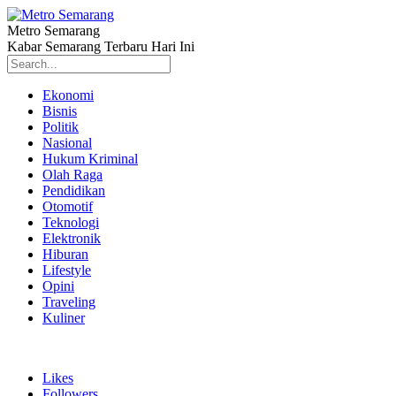
Metro Semarang
Kabar Semarang Terbaru Hari Ini
Ekonomi
Bisnis
Politik
Nasional
Hukum Kriminal
Olah Raga
Pendidikan
Otomotif
Teknologi
Elektronik
Hiburan
Lifestyle
Opini
Traveling
Kuliner
Likes
Followers