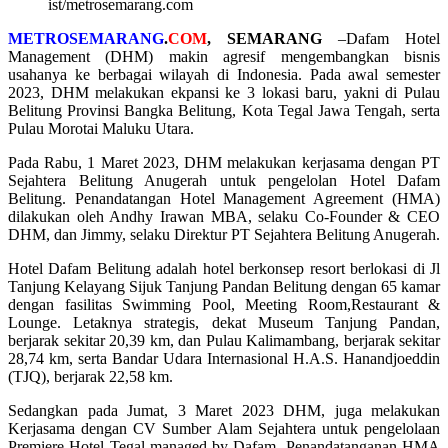
ist/metrosemarang.com
METROSEMARANG
.
COM
,
SEMARANG
–Dafam Hotel
Management (DHM) makin agresif mengembangkan bisnis
usahanya ke berbagai wilayah di Indonesia. Pada awal semester
2023, DHM melakukan ekpansi ke 3 lokasi baru, yakni di Pulau
Belitung Provinsi Bangka Belitung, Kota Tegal Jawa Tengah, serta
Pulau Morotai Maluku Utara.
Pada Rabu, 1 Maret 2023, DHM melakukan kerjasama dengan PT
Sejahtera Belitung Anugerah untuk pengelolan Hotel Dafam
Belitung. Penandatangan Hotel Management Agreement (HMA)
dilakukan oleh Andhy Irawan MBA, selaku Co-Founder & CEO
DHM, dan Jimmy, selaku Direktur PT Sejahtera Belitung Anugerah.
Hotel Dafam Belitung adalah hotel berkonsep resort berlokasi di Jl
Tanjung Kelayang Sijuk Tanjung Pandan Belitung dengan 65 kamar
dengan fasilitas Swimming Pool, Meeting Room,Restaurant &
Lounge. Letaknya strategis, dekat Museum Tanjung Pandan,
berjarak sekitar 20,39 km, dan Pulau Kalimambang, berjarak sekitar
28,74 km, serta Bandar Udara Internasional H.A.S. Hanandjoeddin
(TJQ), berjarak 22,58 km.
Sedangkan pada Jumat, 3 Maret 2023 DHM, juga melakukan
Kerjasama dengan CV Sumber Alam Sejahtera untuk pengelolaan
Premiere Hotel Tegal managed by Dafam. Penandatanganan HMA