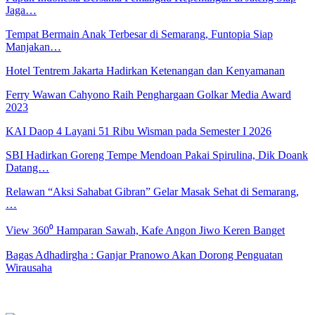
Jaga…
Tempat Bermain Anak Terbesar di Semarang, Funtopia Siap
Manjakan…
Hotel Tentrem Jakarta Hadirkan Ketenangan dan Kenyamanan
Ferry Wawan Cahyono Raih Penghargaan Golkar Media Award
2023
KAI Daop 4 Layani 51 Ribu Wisman pada Semester I 2026
SBI Hadirkan Goreng Tempe Mendoan Pakai Spirulina, Dik Doank
Datang…
Relawan “Aksi Sahabat Gibran” Gelar Masak Sehat di Semarang,
…
View 360⁰ Hamparan Sawah, Kafe Angon Jiwo Keren Banget
Bagas Adhadirgha : Ganjar Pranowo Akan Dorong Penguatan
Wirausaha