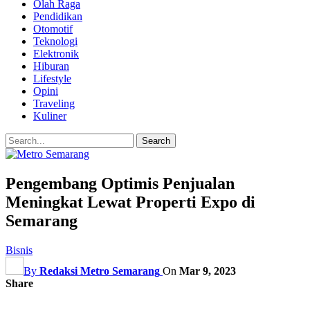
Olah Raga
Pendidikan
Otomotif
Teknologi
Elektronik
Hiburan
Lifestyle
Opini
Traveling
Kuliner
Pengembang Optimis Penjualan
Meningkat Lewat Properti Expo di
Semarang
Bisnis
By
Redaksi Metro Semarang
On
Mar 9, 2023
Share