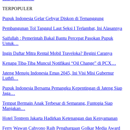
TERPOPULER
Pupuk Indonesia Gelar Gebyar Diskon di Temanggung
Pembangunan Tol Tanggul Laut Seksi I Terlambat, Ini Alasannya
Saifullah : Pemerintah Bakal Bantu Percepat Pasokan Pupuk
Untuk…
Ingin Daftar Mitra Rental Mobil Traveloka? Begini Caranya
Kenapa Tiba-Tiba Muncul Notifikasi “Oil Change” di PCX…
Jateng Menuju Indonesia Emas 2045, Ini Visi Misi Gubernur
Luthfi…
Pupuk Indonesia Bersama Pemangku Kepentingan di Jateng Siap
Jaga…
Tempat Bermain Anak Terbesar di Semarang, Funtopia Siap
Manjakan…
Hotel Tentrem Jakarta Hadirkan Ketenangan dan Kenyamanan
Ferry Wawan Cahyono Raih Penghargaan Golkar Media Award