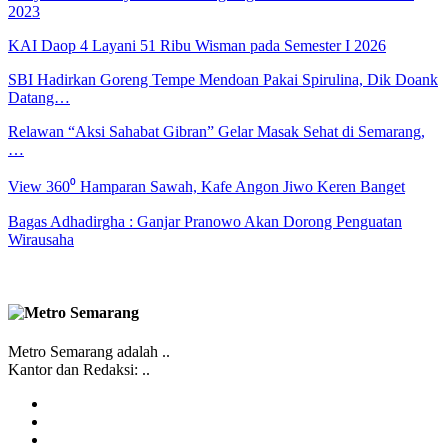
2023
KAI Daop 4 Layani 51 Ribu Wisman pada Semester I 2026
SBI Hadirkan Goreng Tempe Mendoan Pakai Spirulina, Dik Doank
Datang…
Relawan “Aksi Sahabat Gibran” Gelar Masak Sehat di Semarang,
…
View 360⁰ Hamparan Sawah, Kafe Angon Jiwo Keren Banget
Bagas Adhadirgha : Ganjar Pranowo Akan Dorong Penguatan
Wirausaha
Metro Semarang adalah ..
Kantor dan Redaksi: ..