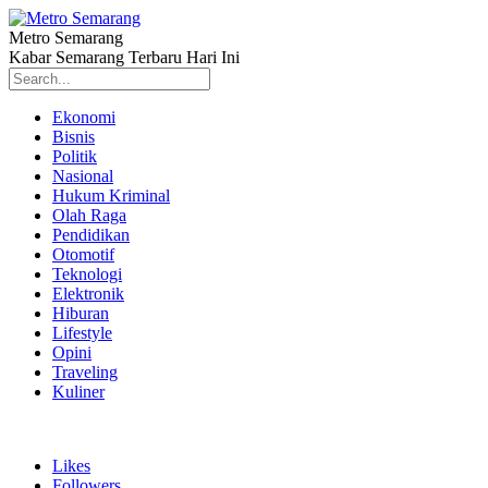
Metro Semarang
Kabar Semarang Terbaru Hari Ini
Ekonomi
Bisnis
Politik
Nasional
Hukum Kriminal
Olah Raga
Pendidikan
Otomotif
Teknologi
Elektronik
Hiburan
Lifestyle
Opini
Traveling
Kuliner
Likes
Followers