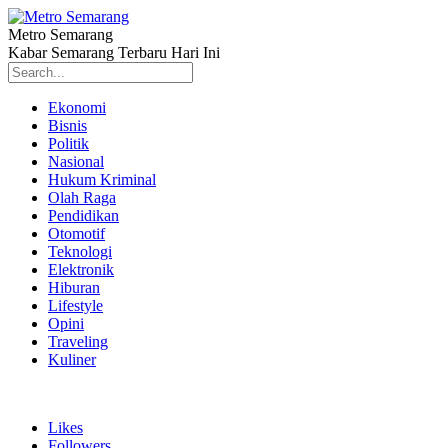
Metro Semarang
Kabar Semarang Terbaru Hari Ini
Ekonomi
Bisnis
Politik
Nasional
Hukum Kriminal
Olah Raga
Pendidikan
Otomotif
Teknologi
Elektronik
Hiburan
Lifestyle
Opini
Traveling
Kuliner
Likes
Followers