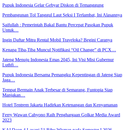
Pupuk Indonesia Gelar Gebyar Diskon di Temanggung
Pembangunan Tol Tanggul Laut Seksi I Terlambat, Ini Alasannya
Saifullah : Pemerintah Bakal Bantu Percepat Pasokan Pupuk
Untuk…
Ingin Daftar Mitra Rental Mobil Traveloka? Begini Caranya
Kenapa Tiba-Tiba Muncul Notifikasi “Oil Change” di PCX…
Jateng Menuju Indonesia Emas 2045, Ini Visi Misi Gubernur
Luthfi…
Pupuk Indonesia Bersama Pemangku Kepentingan di Jateng Siap
Jaga…
Tempat Bermain Anak Terbesar di Semarang, Funtopia Siap
Manjakan…
Hotel Tentrem Jakarta Hadirkan Ketenangan dan Kenyamanan
Ferry Wawan Cahyono Raih Penghargaan Golkar Media Award
2023
KAI Daop 4 Layani 51 Ribu Wisman pada Semester I 2026