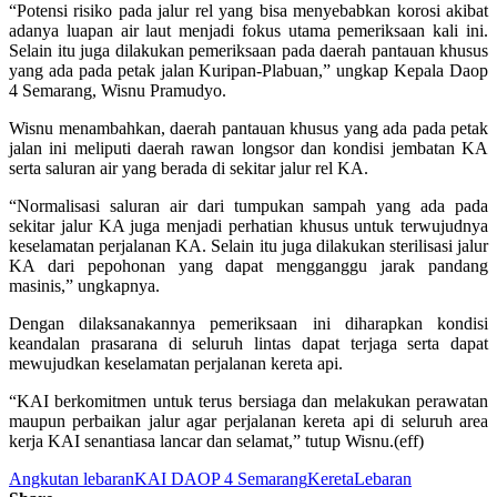
“Potensi risiko pada jalur rel yang bisa menyebabkan korosi akibat
adanya luapan air laut menjadi fokus utama pemeriksaan kali ini.
Selain itu juga dilakukan pemeriksaan pada daerah pantauan khusus
yang ada pada petak jalan Kuripan-Plabuan,” ungkap Kepala Daop
4 Semarang, Wisnu Pramudyo.
Wisnu menambahkan, daerah pantauan khusus yang ada pada petak
jalan ini meliputi daerah rawan longsor dan kondisi jembatan KA
serta saluran air yang berada di sekitar jalur rel KA.
“Normalisasi saluran air dari tumpukan sampah yang ada pada
sekitar jalur KA juga menjadi perhatian khusus untuk terwujudnya
keselamatan perjalanan KA. Selain itu juga dilakukan sterilisasi jalur
KA dari pepohonan yang dapat mengganggu jarak pandang
masinis,” ungkapnya.
Dengan dilaksanakannya pemeriksaan ini diharapkan kondisi
keandalan prasarana di seluruh lintas dapat terjaga serta dapat
mewujudkan keselamatan perjalanan kereta api.
“KAI berkomitmen untuk terus bersiaga dan melakukan perawatan
maupun perbaikan jalur agar perjalanan kereta api di seluruh area
kerja KAI senantiasa lancar dan selamat,” tutup Wisnu.(eff)
Angkutan lebaran
KAI DAOP 4 Semarang
Kereta
Lebaran