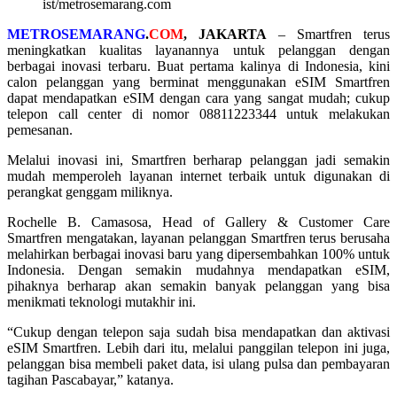
ist/metrosemarang.com
METROSEMARANG
.
COM
, JAKARTA
– Smartfren terus
meningkatkan kualitas layanannya untuk pelanggan dengan
berbagai inovasi terbaru. Buat pertama kalinya di Indonesia, kini
calon pelanggan yang berminat menggunakan eSIM Smartfren
dapat mendapatkan eSIM dengan cara yang sangat mudah; cukup
telepon call center di nomor 08811223344 untuk melakukan
pemesanan.
Melalui inovasi ini, Smartfren berharap pelanggan jadi semakin
mudah memperoleh layanan internet terbaik untuk digunakan di
perangkat genggam miliknya.
Rochelle B. Camasosa, Head of Gallery & Customer Care
Smartfren mengatakan, layanan pelanggan Smartfren terus berusaha
melahirkan berbagai inovasi baru yang dipersembahkan 100% untuk
Indonesia. Dengan semakin mudahnya mendapatkan eSIM,
pihaknya berharap akan semakin banyak pelanggan yang bisa
menikmati teknologi mutakhir ini.
“Cukup dengan telepon saja sudah bisa mendapatkan dan aktivasi
eSIM Smartfren. Lebih dari itu, melalui panggilan telepon ini juga,
pelanggan bisa membeli paket data, isi ulang pulsa dan pembayaran
tagihan Pascabayar,” katanya.