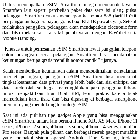
Untuk mendapatkan eSIM Smartfren hingga menikmati layanan
Smartfren lain seperti pembelian paket data serta isi ulang pulsa,
pelanggan Smartfren cukup menelepon ke nomor 888 (tarif Rp300
per panggilan bagi prabayar; gratis bagi ELITE pascabayar). Setelah
melakukan panggilan, pelanggan akan mendapatkan electronic form
dan bisa melakukan transaksi pembayaran dengan E-Wallet serta
Mobile Banking.
“Khusus untuk pemesanan eSIM Smartfren lewat panggilan telepon,
calon pelanggan serta pelanggan Smartfren bisa mendapatkan
keuntungan berupa gratis memilih nomor cantik,” ujarnya.
Selain memberikan keuntungan dalam mengoptimalkan pengalaman
internet pelanggan, pengguna eSIM Smartfren bisa menikmati
tingkat keamanan data privasi yang lebih baik dari sisi enkripsi dan
data kredensial, sehingga memungkinkan para pengguna iPhone
untuk mengaktifkan fitur Dual SIM, lebih praktis karena tidak
memerlukan kartu fisik, dan bisa dipasang di berbagai smartphone
premium yang mendukung teknologi eSIM.
Saat ini ada puluhan tipe gadget Apple yang bisa menggunakan
eSIM Smartfren, antara lain berupa iPhone XR, XS Max, iPhone 11
series, iPhone 12 series, iPhone 13 series, iPhone 14 series, dan iPad
Pro series. Banyak pula pilihan dari berbagai merek gadget mutakhir
yang memakai sistem operasi Android. Dari Samsung terdapat