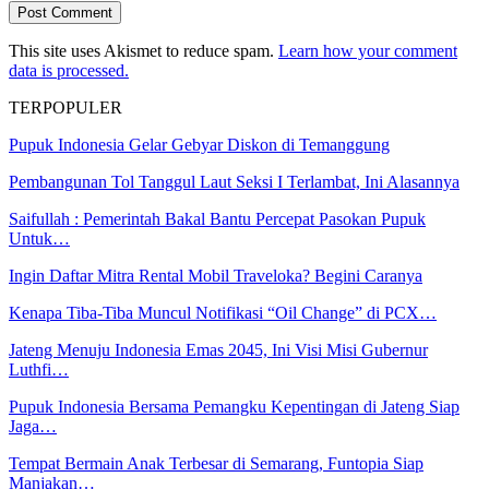
This site uses Akismet to reduce spam.
Learn how your comment
data is processed.
TERPOPULER
Pupuk Indonesia Gelar Gebyar Diskon di Temanggung
Pembangunan Tol Tanggul Laut Seksi I Terlambat, Ini Alasannya
Saifullah : Pemerintah Bakal Bantu Percepat Pasokan Pupuk
Untuk…
Ingin Daftar Mitra Rental Mobil Traveloka? Begini Caranya
Kenapa Tiba-Tiba Muncul Notifikasi “Oil Change” di PCX…
Jateng Menuju Indonesia Emas 2045, Ini Visi Misi Gubernur
Luthfi…
Pupuk Indonesia Bersama Pemangku Kepentingan di Jateng Siap
Jaga…
Tempat Bermain Anak Terbesar di Semarang, Funtopia Siap
Manjakan…