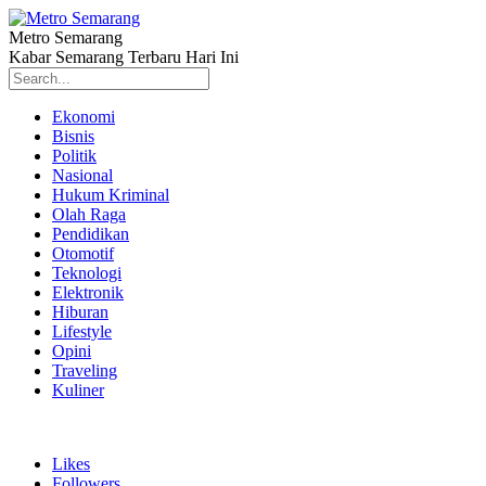
Metro Semarang
Kabar Semarang Terbaru Hari Ini
Ekonomi
Bisnis
Politik
Nasional
Hukum Kriminal
Olah Raga
Pendidikan
Otomotif
Teknologi
Elektronik
Hiburan
Lifestyle
Opini
Traveling
Kuliner
Likes
Followers