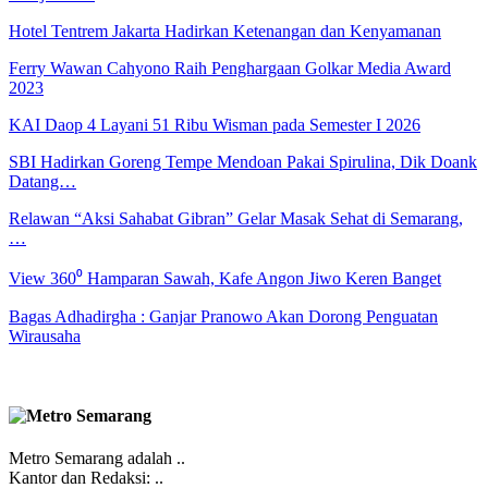
Hotel Tentrem Jakarta Hadirkan Ketenangan dan Kenyamanan
Ferry Wawan Cahyono Raih Penghargaan Golkar Media Award
2023
KAI Daop 4 Layani 51 Ribu Wisman pada Semester I 2026
SBI Hadirkan Goreng Tempe Mendoan Pakai Spirulina, Dik Doank
Datang…
Relawan “Aksi Sahabat Gibran” Gelar Masak Sehat di Semarang,
…
View 360⁰ Hamparan Sawah, Kafe Angon Jiwo Keren Banget
Bagas Adhadirgha : Ganjar Pranowo Akan Dorong Penguatan
Wirausaha
Metro Semarang adalah ..
Kantor dan Redaksi: ..