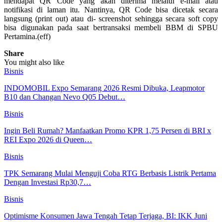
mendapat QR Code yang akan diterima melalui e-mail atau
notifikasi di laman itu. Nantinya, QR Code bisa dicetak secara
langsung (print out) atau di- screenshot sehingga secara soft copy
bisa digunakan pada saat bertransaksi membeli BBM di SPBU
Pertamina.(eff)
Share
You might also like
Bisnis
INDOMOBIL Expo Semarang 2026 Resmi Dibuka, Leapmotor
B10 dan Changan Nevo Q05 Debut…
Bisnis
Ingin Beli Rumah? Manfaatkan Promo KPR 1,75 Persen di BRI x
REI Expo 2026 di Queen…
Bisnis
TPK Semarang Mulai Menguji Coba RTG Berbasis Listrik Pertama
Dengan Investasi Rp30,7…
Bisnis
Optimisme Konsumen Jawa Tengah Tetap Terjaga, BI: IKK Juni