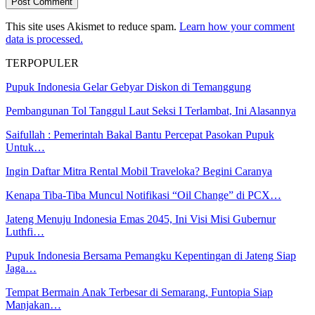
This site uses Akismet to reduce spam.
Learn how your comment
data is processed.
TERPOPULER
Pupuk Indonesia Gelar Gebyar Diskon di Temanggung
Pembangunan Tol Tanggul Laut Seksi I Terlambat, Ini Alasannya
Saifullah : Pemerintah Bakal Bantu Percepat Pasokan Pupuk
Untuk…
Ingin Daftar Mitra Rental Mobil Traveloka? Begini Caranya
Kenapa Tiba-Tiba Muncul Notifikasi “Oil Change” di PCX…
Jateng Menuju Indonesia Emas 2045, Ini Visi Misi Gubernur
Luthfi…
Pupuk Indonesia Bersama Pemangku Kepentingan di Jateng Siap
Jaga…
Tempat Bermain Anak Terbesar di Semarang, Funtopia Siap
Manjakan…