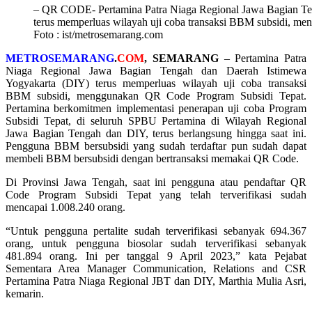
– QR CODE- Pertamina Patra Niaga Regional Jawa Bagian Te
terus memperluas wilayah uji coba transaksi BBM subsidi, m
Foto : ist/metrosemarang.com
METROSEMARANG
.
COM
, SEMARANG
– Pertamina Patra
Niaga Regional Jawa Bagian Tengah dan Daerah Istimewa
Yogyakarta (DIY) terus memperluas wilayah uji coba transaksi
BBM subsidi, menggunakan QR Code Program Subsidi Tepat.
Pertamina berkomitmen implementasi penerapan uji coba Program
Subsidi Tepat, di seluruh SPBU Pertamina di Wilayah Regional
Jawa Bagian Tengah dan DIY, terus berlangsung hingga saat ini.
Pengguna BBM bersubsidi yang sudah terdaftar pun sudah dapat
membeli BBM bersubsidi dengan bertransaksi memakai QR Code.
Di Provinsi Jawa Tengah, saat ini pengguna atau pendaftar QR
Code Program Subsidi Tepat yang telah terverifikasi sudah
mencapai 1.008.240 orang.
“Untuk pengguna pertalite sudah terverifikasi sebanyak 694.367
orang, untuk pengguna biosolar sudah terverifikasi sebanyak
481.894 orang. Ini per tanggal 9 April 2023,” kata Pejabat
Sementara Area Manager Communication, Relations and CSR
Pertamina Patra Niaga Regional JBT dan DIY, Marthia Mulia Asri,
kemarin.