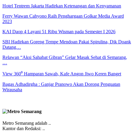
Hotel Tentrem Jakarta Hadirkan Ketenangan dan Kenyamanan
Ferry Wawan Cahyono Raih Penghargaan Golkar Media Award
2023
KAI Daop 4 Layani 51 Ribu Wisman pada Semester I 2026
SBI Hadirkan Goreng Tempe Mendoan Pakai Spirulina, Dik Doank
Datang…
Relawan “Aksi Sahabat Gibran” Gelar Masak Sehat di Semarang,
…
View 360⁰ Hamparan Sawah, Kafe Angon Jiwo Keren Banget
Bagas Adhadirgha : Ganjar Pranowo Akan Dorong Penguatan
Wirausaha
Metro Semarang adalah ..
Kantor dan Redaksi: ..