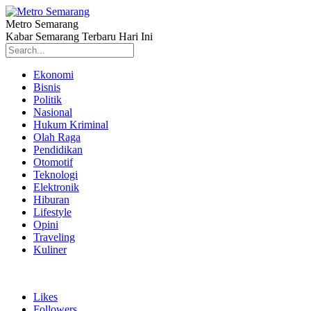
Metro Semarang
Kabar Semarang Terbaru Hari Ini
Ekonomi
Bisnis
Politik
Nasional
Hukum Kriminal
Olah Raga
Pendidikan
Otomotif
Teknologi
Elektronik
Hiburan
Lifestyle
Opini
Traveling
Kuliner
Likes
Followers