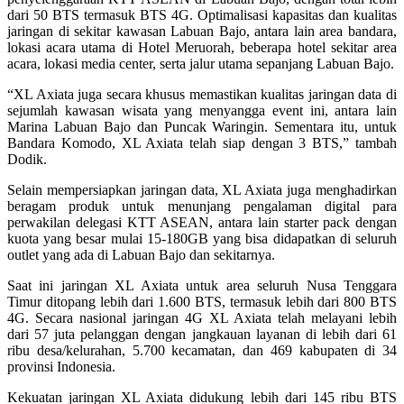
dari 50 BTS termasuk BTS 4G. Optimalisasi kapasitas dan kualitas
jaringan di sekitar kawasan Labuan Bajo, antara lain area bandara,
lokasi acara utama di Hotel Meruorah, beberapa hotel sekitar area
acara, lokasi media center, serta jalur utama sepanjang Labuan Bajo.
“XL Axiata juga secara khusus memastikan kualitas jaringan data di
sejumlah kawasan wisata yang menyangga event ini, antara lain
Marina Labuan Bajo dan Puncak Waringin. Sementara itu, untuk
Bandara Komodo, XL Axiata telah siap dengan 3 BTS,” tambah
Dodik.
Selain mempersiapkan jaringan data, XL Axiata juga menghadirkan
beragam produk untuk menunjang pengalaman digital para
perwakilan delegasi KTT ASEAN, antara lain starter pack dengan
kuota yang besar mulai 15-180GB yang bisa didapatkan di seluruh
outlet yang ada di Labuan Bajo dan sekitarnya.
Saat ini jaringan XL Axiata untuk area seluruh Nusa Tenggara
Timur ditopang lebih dari 1.600 BTS, termasuk lebih dari 800 BTS
4G. Secara nasional jaringan 4G XL Axiata telah melayani lebih
dari 57 juta pelanggan dengan jangkauan layanan di lebih dari 61
ribu desa/kelurahan, 5.700 kecamatan, dan 469 kabupaten di 34
provinsi Indonesia.
Kekuatan jaringan XL Axiata didukung lebih dari 145 ribu BTS