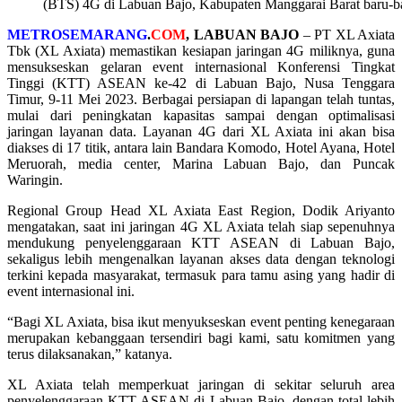
(BTS) 4G di Labuan Bajo, Kabupaten Manggarai Barat baru-bar
METROSEMARANG
.
COM
, LABUAN BAJO
– PT XL Axiata
Tbk (XL Axiata) memastikan kesiapan jaringan 4G miliknya, guna
mensukseskan gelaran event internasional Konferensi Tingkat
Tinggi (KTT) ASEAN ke-42 di Labuan Bajo, Nusa Tenggara
Timur, 9-11 Mei 2023. Berbagai persiapan di lapangan telah tuntas,
mulai dari peningkatan kapasitas sampai dengan optimalisasi
jaringan layanan data. Layanan 4G dari XL Axiata ini akan bisa
diakses di 17 titik, antara lain Bandara Komodo, Hotel Ayana, Hotel
Meruorah, media center, Marina Labuan Bajo, dan Puncak
Waringin.
Regional Group Head XL Axiata East Region, Dodik Ariyanto
mengatakan, saat ini jaringan 4G XL Axiata telah siap sepenuhnya
mendukung penyelenggaraan KTT ASEAN di Labuan Bajo,
sekaligus lebih mengenalkan layanan akses data dengan teknologi
terkini kepada masyarakat, termasuk para tamu asing yang hadir di
event internasional ini.
“Bagi XL Axiata, bisa ikut menyukseskan event penting kenegaraan
merupakan kebanggaan tersendiri bagi kami, satu komitmen yang
terus dilaksanakan,” katanya.
XL Axiata telah memperkuat jaringan di sekitar seluruh area
penyelenggaraan KTT ASEAN di Labuan Bajo, dengan total lebih