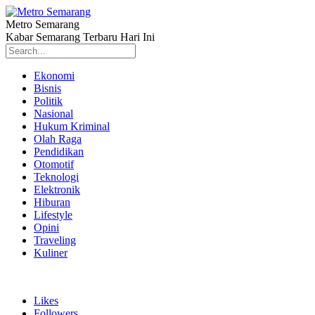
Metro Semarang
Kabar Semarang Terbaru Hari Ini
Ekonomi
Bisnis
Politik
Nasional
Hukum Kriminal
Olah Raga
Pendidikan
Otomotif
Teknologi
Elektronik
Hiburan
Lifestyle
Opini
Traveling
Kuliner
Likes
Followers