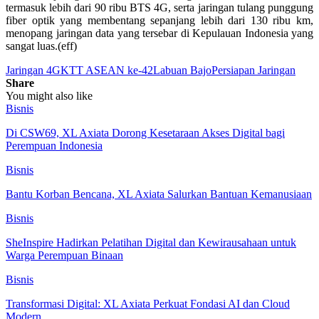
termasuk lebih dari 90 ribu BTS 4G, serta jaringan tulang punggung
fiber optik yang membentang sepanjang lebih dari 130 ribu km,
menopang jaringan data yang tersebar di Kepulauan Indonesia yang
sangat luas.(eff)
Jaringan 4G
KTT ASEAN ke-42
Labuan Bajo
Persiapan Jaringan
Share
You might also like
Bisnis
Di CSW69, XL Axiata Dorong Kesetaraan Akses Digital bagi
Perempuan Indonesia
Bisnis
Bantu Korban Bencana, XL Axiata Salurkan Bantuan Kemanusiaan
Bisnis
SheInspire Hadirkan Pelatihan Digital dan Kewirausahaan untuk
Warga Perempuan Binaan
Bisnis
Transformasi Digital: XL Axiata Perkuat Fondasi AI dan Cloud
Modern