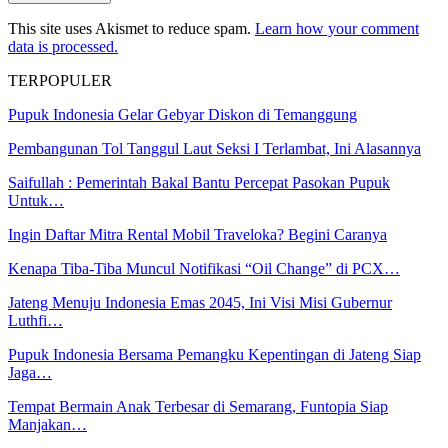
This site uses Akismet to reduce spam.
Learn how your comment
data is processed.
TERPOPULER
Pupuk Indonesia Gelar Gebyar Diskon di Temanggung
Pembangunan Tol Tanggul Laut Seksi I Terlambat, Ini Alasannya
Saifullah : Pemerintah Bakal Bantu Percepat Pasokan Pupuk
Untuk…
Ingin Daftar Mitra Rental Mobil Traveloka? Begini Caranya
Kenapa Tiba-Tiba Muncul Notifikasi “Oil Change” di PCX…
Jateng Menuju Indonesia Emas 2045, Ini Visi Misi Gubernur
Luthfi…
Pupuk Indonesia Bersama Pemangku Kepentingan di Jateng Siap
Jaga…
Tempat Bermain Anak Terbesar di Semarang, Funtopia Siap
Manjakan…