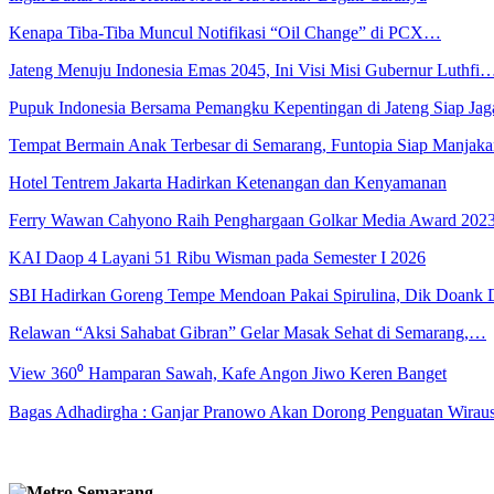
Kenapa Tiba-Tiba Muncul Notifikasi “Oil Change” di PCX…
Jateng Menuju Indonesia Emas 2045, Ini Visi Misi Gubernur Luthfi
Pupuk Indonesia Bersama Pemangku Kepentingan di Jateng Siap Ja
Tempat Bermain Anak Terbesar di Semarang, Funtopia Siap Manja
Hotel Tentrem Jakarta Hadirkan Ketenangan dan Kenyamanan
Ferry Wawan Cahyono Raih Penghargaan Golkar Media Award 202
KAI Daop 4 Layani 51 Ribu Wisman pada Semester I 2026
SBI Hadirkan Goreng Tempe Mendoan Pakai Spirulina, Dik Doank
Relawan “Aksi Sahabat Gibran” Gelar Masak Sehat di Semarang,…
View 360⁰ Hamparan Sawah, Kafe Angon Jiwo Keren Banget
Bagas Adhadirgha : Ganjar Pranowo Akan Dorong Penguatan Wirau