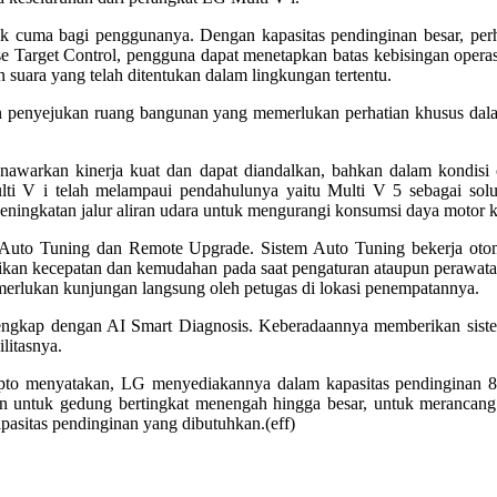
 cuma bagi penggunanya. Dengan kapasitas pendinginan besar, perha
se Target Control, pengguna dapat menetapkan batas kebisingan opera
n suara yang telah ditentukan dalam lingkungan tertentu.
 penyejukan ruang bangunan yang memerlukan perhatian khusus dalam h
enawarkan kinerja kuat dan dapat diandalkan, bahkan dalam kondisi 
i V i telah melampaui pendahulunya yaitu Multi V 5 sebagai solu
ingkatan jalur aliran udara untuk mengurangi konsumsi daya motor k
r Auto Tuning dan Remote Upgrade. Sistem Auto Tuning bekerja oto
erikan kecepatan dan kemudahan pada saat pengaturan ataupun perawat
erlukan kunjungan langsung oleh petugas di lokasi penempatannya.
engkap dengan AI Smart Diagnosis. Keberadaannya memberikan siste
litasnya.
ipto menyatakan, LG menyediakannya dalam kapasitas pendinginan 8P
n untuk gedung bertingkat menengah hingga besar, untuk merancang 
asitas pendinginan yang dibutuhkan.(eff)