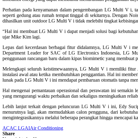
Perhatian pada kenyamanan dalam pengembangan LG Multi V i, tak
seperti gedung atau rumah tempat tinggal di sekitarnya. Dengan Noi
dihasilkan unit outdoor LG Multi V i tidak melebihi tingkat kebisinga
“Hal ini membuat LG Multi V i dapat menjadi solusi bagi kebutuhan
ujar Mike Kim lagi.
Lepas dari kecerdasan berbagai fitur didalamnya, LG Multi V i m
Department Leader for SAC of LG Electronics Indonesia, LG Mult
penggunaan rancangan baru dalam kipas biomimetic yang membuat pen
Melengkapi seluruh keistimewaannya, LG Multi V i memiliki fitu
instalasi awal atau ketika membutuhkan penggantian. Hal ini memb
lunak pada LG Multi V i ini mendapat pembaruan otomatis tanpa mem
Hal mengenai pemantauan operasional dan perawatan ini semakin l
yang mengurangi waktu perbaikan dan sekaligus meningkatkan reliabi
Lebih lanjut terkait dengan peluncuran LG Multi V i ini, Edy Suc
menurutnya lagi, akan memudahkan calon pengguna, dari kebutuha
mengintegrasikannya melalui beberapa perangkat hingga mencapai kap
AC
AC LG
AI
Air Conditioning
Share