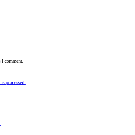
e I comment.
is processed.
…