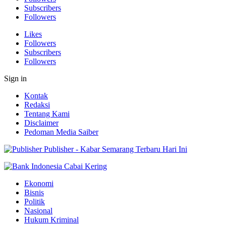
Subscribers
Followers
Likes
Followers
Subscribers
Followers
Sign in
Kontak
Redaksi
Tentang Kami
Disclaimer
Pedoman Media Saiber
Publisher - Kabar Semarang Terbaru Hari Ini
Ekonomi
Bisnis
Politik
Nasional
Hukum Kriminal