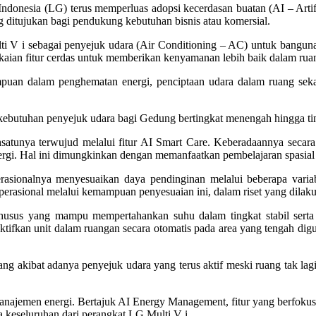
donesia (LG) terus memperluas adopsi kecerdasan buatan (AI – Artif
g ditujukan bagi pendukung kebutuhan bisnis atau komersial.
ti V i sebagai penyejuk udara (Air Conditioning – AC) untuk bangun
gkaian fitur cerdas untuk memberikan kenyamanan lebih baik dalam ruan
an dalam penghematan energi, penciptaan udara dalam ruang sekali
butuhan penyejuk udara bagi Gedung bertingkat menengah hingga tinggi
hsatunya terwujud melalui fitur AI Smart Care. Keberadaannya seca
rgi. Hal ini dimungkinkan dengan memanfaatkan pembelajaran spasial d
onalnya menyesuaikan daya pendinginan melalui beberapa variabe
operasional melalui kemampuan penyesuaian ini, dalam riset yang di
 khusus yang mampu mempertahankan suhu dalam tingkat stabil serta
kan unit dalam ruangan secara otomatis pada area yang tengah digun
ng akibat adanya penyejuk udara yang terus aktif meski ruang tak lagi
anajemen energi. Bertajuk AI Energy Management, fitur yang berfokus
keseluruhan dari perangkat LG Multi V i.