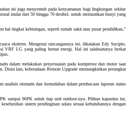
tian ini juga menyentuh pada kenyamanan bagi lingkungan sekitar
sional mulai dari 50 hingga 70 desibel, untuk memastikan bunyi yang
al tingkat kebisingan, seperti rumah sakit atau pusat pendidikan,”
cuaca ekstrem. Mengenai rancangannya ini, dikatakan Edy Sucipto,
si VRF LG yang paling hemat energi. Hal ini salahsatunya berkat
ipas.
matis dalam melakukan penyesuaian pada kompresor dan motor saat
an. Disisi lain, keberadaan Remote Upgrade memungkinkan perangkat
m analisis otomatis dan kemudahan dalam pembacaan laporan status
K sampai 96PK untuk tiap unit outdoor-nya. Pilihan kapasitas ini,
keseluruhan sistem pendinginan udara sesuai kebutuhannya dengan