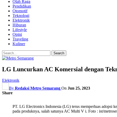
Olah Raga
Pendidikan
Otomotif
Teknologi
Elektronik
Hiburan
Lifestyle
Opini
Traveling
Kuliner
LG Luncurkan AC Komersial dengan Tekno
Elektronik
By
Redaksi Metro Semarang
On
Jun 25, 2023
Share
PT. LG Electronics Indonesia (LG) terus memperluas adopsi kece
pada produknya, salah satunya AC Multi V i. Foto : ist/metro