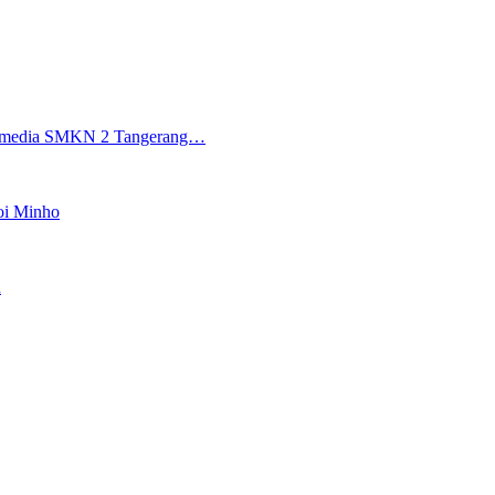
ltimedia SMKN 2 Tangerang…
oi Minho
n