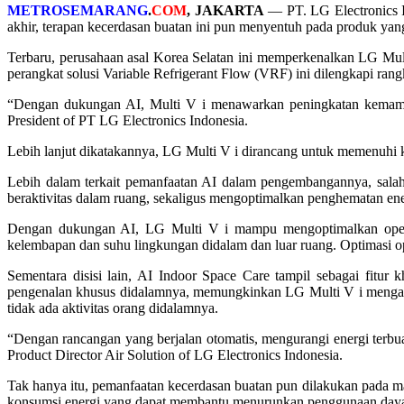
METROSEMARANG
.
COM
, JAKARTA
— PT. LG Electronics In
akhir, terapan kecerdasan buatan ini pun menyentuh pada produk yan
Terbaru, perusahaan asal Korea Selatan ini memperkenalkan LG Mul
perangkat solusi Variable Refrigerant Flow (VRF) ini dilengkapi ran
“Dengan dukungan AI, Multi V i menawarkan peningkatan kemampu
President of PT LG Electronics Indonesia.
Lebih lanjut dikatakannya, LG Multi V i dirancang untuk memenuhi ke
Lebih dalam terkait pemanfaatan AI dalam pengembangannya, sala
beraktivitas dalam ruang, sekaligus mengoptimalkan penghematan ene
Dengan dukungan AI, LG Multi V i mampu mengoptimalkan operasi
kelembapan dan suhu lingkungan didalam dan luar ruang. Optimasi 
Sementara disisi lain, AI Indoor Space Care tampil sebagai fitur
pengenalan khusus didalamnya, memungkinkan LG Multi V i mengaktif
tidak ada aktivitas orang didalamnya.
“Dengan rancangan yang berjalan otomatis, mengurangi energi terbua
Product Director Air Solution of LG Electronics Indonesia.
Tak hanya itu, pemanfaatan kecerdasan buatan pun dilakukan pada m
konsumsi energi yang dapat membantu menurunkan penggunaan daya 