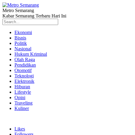
Metro Semarang
Kabar Semarang Terbaru Hari Ini
Ekonomi
Bisnis
Politik
Nasional
Hukum Kriminal
Olah Raga
Pendidikan
Otomotif
Teknologi
Elektronik
Hiburan
Lifestyle
Opini
Traveling
Kuliner
Likes
Followers