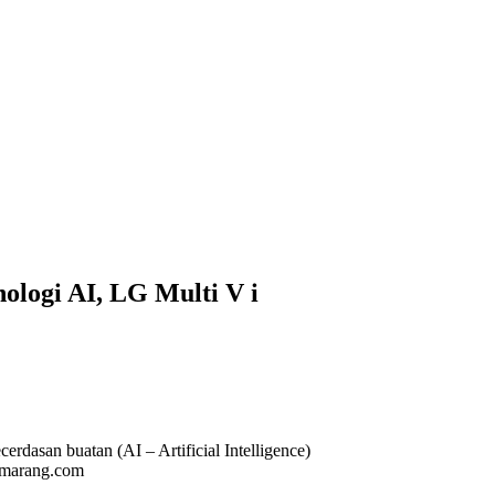
logi AI, LG Multi V i
rdasan buatan (AI – Artificial Intelligence)
semarang.com