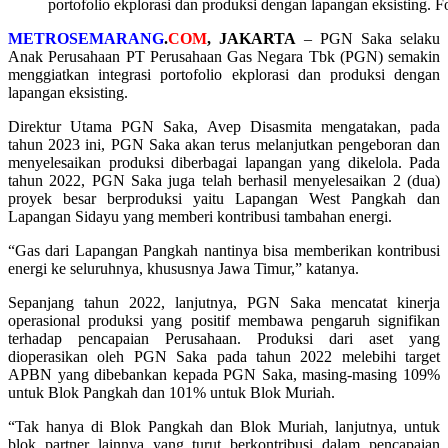
portofolio ekplorasi dan produksi dengan lapangan eksisting. F
METROSEMARANG
.
COM
, JAKARTA
– PGN Saka selaku
Anak Perusahaan PT Perusahaan Gas Negara Tbk (PGN) semakin
menggiatkan integrasi portofolio ekplorasi dan produksi dengan
lapangan eksisting.
Direktur Utama PGN Saka, Avep Disasmita mengatakan, pada
tahun 2023 ini, PGN Saka akan terus melanjutkan pengeboran dan
menyelesaikan produksi diberbagai lapangan yang dikelola. Pada
tahun 2022, PGN Saka juga telah berhasil menyelesaikan 2 (dua)
proyek besar berproduksi yaitu Lapangan West Pangkah dan
Lapangan Sidayu yang memberi kontribusi tambahan energi.
“Gas dari Lapangan Pangkah nantinya bisa memberikan kontribusi
energi ke seluruhnya, khususnya Jawa Timur,” katanya.
Sepanjang tahun 2022, lanjutnya, PGN Saka mencatat kinerja
operasional produksi yang positif membawa pengaruh signifikan
terhadap pencapaian Perusahaan. Produksi dari aset yang
dioperasikan oleh PGN Saka pada tahun 2022 melebihi target
APBN yang dibebankan kepada PGN Saka, masing-masing 109%
untuk Blok Pangkah dan 101% untuk Blok Muriah.
“Tak hanya di Blok Pangkah dan Blok Muriah, lanjutnya, untuk
blok partner lainnya yang turut berkontribusi dalam pencapaian