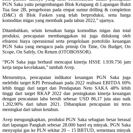
PGN Saka yaitu pengembangan Blok Ketapang di Lapangan Bukit
Tua fase 2B, pengeboran pada empat sumur drilling & completion
(D&C) di Blok Fasken yang telah berproduksi, serta harga
komoditas migas yang membaik pada tahun 2022,” ujarnya.
Ditambahkan, selain kenaikan harga komoditas migas dan total
produksi, pencapaian membanggakan ini juga didukung oleh
efisiensi biaya operasional serta pengelolaan portofolio keuangan
PGN Saka yang mengacu pada prinsip On Time, On Budget, On
Scope, On Safely, On Return (OTOBOSSOR).
“PGN Saka juga berhasil mencapai kinerja HSSE 1.939.756 jam
kerja tanpa kecelakaan,” tambah Avep.
Menurutnya, pencapaian indikator keuangan PGN Saka juga
melebihi target KPI Perusahaan pada 2022 realisasi EBITDA 69%
lebih tinggi dari target dan Pendapatan Neto SAKA 48% lebih
tinggi dari target RKAP 2022 dan peningkatan kinerja keuangan
dengan pencatatan laba bersih sebesar USD 86,17 juta atau naik
1.202,90% dari tahun 2021. Diharapkan pencapaian ini terus
meningkat dari tahun ketahun.
Avep mengungkapkan, produksi PGN Saka sebagian besar berasal
dari lapangan Pangkah sebesar 28.000 barel eq minyak. PGN Saka
menyuplai gas ke PLN sekitar 20 – 15 BBTUD, sementara minyak