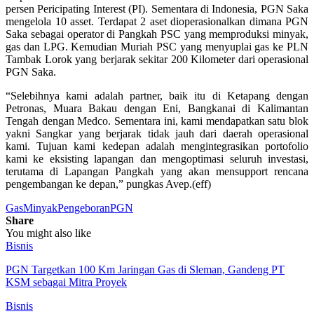
persen Pericipating Interest (PI). Sementara di Indonesia, PGN Saka
mengelola 10 asset. Terdapat 2 aset dioperasionalkan dimana PGN
Saka sebagai operator di Pangkah PSC yang memproduksi minyak,
gas dan LPG. Kemudian Muriah PSC yang menyuplai gas ke PLN
Tambak Lorok yang berjarak sekitar 200 Kilometer dari operasional
PGN Saka.
“Selebihnya kami adalah partner, baik itu di Ketapang dengan
Petronas, Muara Bakau dengan Eni, Bangkanai di Kalimantan
Tengah dengan Medco. Sementara ini, kami mendapatkan satu blok
yakni Sangkar yang berjarak tidak jauh dari daerah operasional
kami. Tujuan kami kedepan adalah mengintegrasikan portofolio
kami ke eksisting lapangan dan mengoptimasi seluruh investasi,
terutama di Lapangan Pangkah yang akan mensupport rencana
pengembangan ke depan,” pungkas Avep.(eff)
Gas
Minyak
Pengeboran
PGN
Share
You might also like
Bisnis
PGN Targetkan 100 Km Jaringan Gas di Sleman, Gandeng PT
KSM sebagai Mitra Proyek
Bisnis