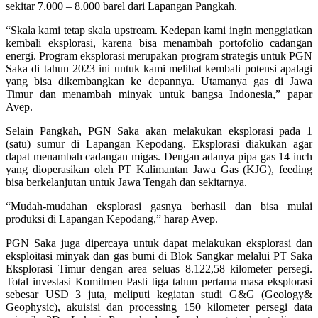
sekitar 7.000 – 8.000 barel dari Lapangan Pangkah.
“Skala kami tetap skala upstream. Kedepan kami ingin menggiatkan
kembali eksplorasi, karena bisa menambah portofolio cadangan
energi. Program eksplorasi merupakan program strategis untuk PGN
Saka di tahun 2023 ini untuk kami melihat kembali potensi apalagi
yang bisa dikembangkan ke depannya. Utamanya gas di Jawa
Timur dan menambah minyak untuk bangsa Indonesia,” papar
Avep.
Selain Pangkah, PGN Saka akan melakukan eksplorasi pada 1
(satu) sumur di Lapangan Kepodang. Eksplorasi diakukan agar
dapat menambah cadangan migas. Dengan adanya pipa gas 14 inch
yang dioperasikan oleh PT Kalimantan Jawa Gas (KJG), feeding
bisa berkelanjutan untuk Jawa Tengah dan sekitarnya.
“Mudah-mudahan eksplorasi gasnya berhasil dan bisa mulai
produksi di Lapangan Kepodang,” harap Avep.
PGN Saka juga dipercaya untuk dapat melakukan eksplorasi dan
eksploitasi minyak dan gas bumi di Blok Sangkar melalui PT Saka
Eksplorasi Timur dengan area seluas 8.122,58 kilometer persegi.
Total investasi Komitmen Pasti tiga tahun pertama masa eksplorasi
sebesar USD 3 juta, meliputi kegiatan studi G&G (Geology&
Geophysic), akuisisi dan processing 150 kilometer persegi data