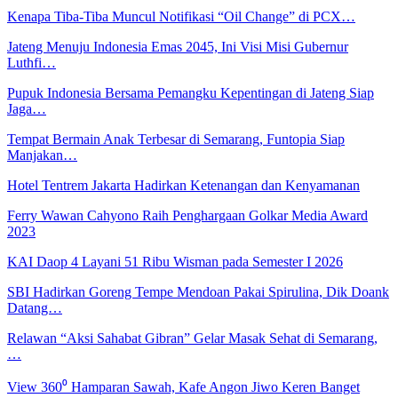
Kenapa Tiba-Tiba Muncul Notifikasi “Oil Change” di PCX…
Jateng Menuju Indonesia Emas 2045, Ini Visi Misi Gubernur
Luthfi…
Pupuk Indonesia Bersama Pemangku Kepentingan di Jateng Siap
Jaga…
Tempat Bermain Anak Terbesar di Semarang, Funtopia Siap
Manjakan…
Hotel Tentrem Jakarta Hadirkan Ketenangan dan Kenyamanan
Ferry Wawan Cahyono Raih Penghargaan Golkar Media Award
2023
KAI Daop 4 Layani 51 Ribu Wisman pada Semester I 2026
SBI Hadirkan Goreng Tempe Mendoan Pakai Spirulina, Dik Doank
Datang…
Relawan “Aksi Sahabat Gibran” Gelar Masak Sehat di Semarang,
…
View 360⁰ Hamparan Sawah, Kafe Angon Jiwo Keren Banget