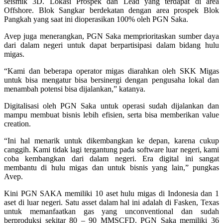
seismik 3D. Lokasi Prospek dan Lead yang terdapat di area
Offshore. Blok Sangkar berdekatan dengan area prospek Blok
Pangkah yang saat ini dioperasikan 100% oleh PGN Saka.
Avep juga menerangkan, PGN Saka memprioritaskan sumber daya
dari dalam negeri untuk dapat berpartisipasi dalam bidang hulu
migas.
“Kami dan beberapa operator migas diarahkan oleh SKK Migas
untuk bisa mengatur bisa bersinergi dengan pengusaha lokal dan
menambah potensi bisa dijalankan,” katanya.
Digitalisasi oleh PGN Saka untuk operasi sudah dijalankan dan
mampu membuat bisnis lebih efisien, serta bisa memberikan value
creation.
“Ini hal menarik untuk dikembangkan ke depan, karena cukup
canggih. Kami tidak lagi tergantung pada software luar negeri, kami
coba kembangkan dari dalam negeri. Era digital ini sangat
membantu di hulu migas dan untuk bisnis yang lain,” pungkas
Avep.
Kini PGN SAKA memiliki 10 aset hulu migas di Indonesia dan 1
aset di luar negeri. Satu asset dalam hal ini adalah di Fasken, Texas
untuk memanfaatkan gas yang unconventional dan sudah
berproduksi sekitar 80 – 90 MMSCFD. PGN Saka memiliki 36