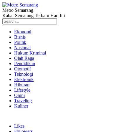
Metro Semarang
Kabar Semarang Terbaru Hari Ini
Ekonomi
Bisnis
Politik
Nasional
Hukum Kriminal
Olah Raga
Pendidikan
Otomotif
Teknologi
Elektronik
Hiburan
Lifestyle
Opini
Traveling
Kuliner
Likes
Followers