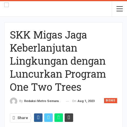
SKK Migas Jaga
Keberlanjutan
Lingkungan dengan
Luncurkan Program
One Two Trees
BISNIS
On
Aug 1, 2023
By
Redaksi Metro Semarang
Share