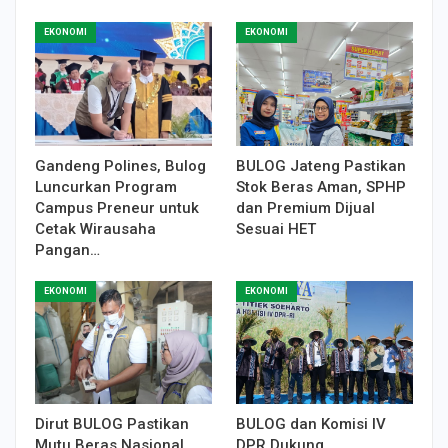
EKONOMI
EKONOMI
Gandeng Polines, Bulog
BULOG Jateng Pastikan
Luncurkan Program
Stok Beras Aman, SPHP
Campus Preneur untuk
dan Premium Dijual
Cetak Wirausaha
Sesuai HET
Pangan…
EKONOMI
EKONOMI
Dirut BULOG Pastikan
BULOG dan Komisi IV
Mutu Beras Nasional,
DPR Dukung