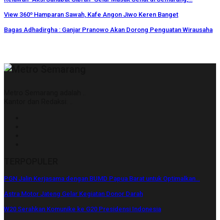
View 360⁰ Hamparan Sawah, Kafe Angon Jiwo Keren Banget
Bagas Adhadirgha : Ganjar Pranowo Akan Dorong Penguatan Wirausaha
Metro Semarang adalah ..
Kantor dan Redaksi: ..
TERPOPULER
PGN Jalin Kerjasama dengan BUMD Papua Barat untuk Optimalkan…
Astra Motor Jateng Gelar Kegiatan Donor Darah
W20 Serahkan Komunike ke G20 Presidensi Indonesia