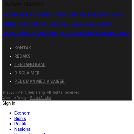
PILIHAN REDAKSI
Kementerian BUMN Dukung Perlindungan Pekerja Migran Indonesia
Kunjungi Kantor SAR Semarang, Kepala Basarnas Ingatkan Hal ini
Hari Anak Nasional, Kokola Menggelar Lomba Cake Decoration Ibu dan…
KONTAK
REDAKSI
TENTANG KAMI
DISCLAIMER
PEDOMAN MEDIA SAIBER
© 2026 - Metro Semarang. All Rights Reserved.
Website Design:
BetterStudio
Sign in
Ekonomi
Bisnis
Politik
Nasional