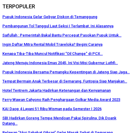
TERPOPULER
Pupuk Indonesia Gelar Gebyar Diskon di Temanggung
Pembangunan Tol Tanggul Laut Seksi I Terlambat, Ini Alasannya
Saifullah : Pemerintah Bakal Bantu Percepat Pasokan Pupuk Untuk…
Ingin Daftar Mitra Rental Mobil Traveloka? Begini Caranya
Kenapa Tiba-Tiba Muncul Notifikasi “Oil Change” di PCX…
Jateng Menuju Indonesia Emas 2045, Ini Visi Misi Gubernur Luthfi…
Pupuk Indonesia Bersama Pemangku Kepentingan di Jateng Siap Jaga…
Tempat Bermain Anak Terbesar di Semarang, Funtopia Siap Manjakan…
Hotel Tentrem Jakarta Hadirkan Ketenangan dan Kenyamanan
Ferry Wawan Cahyono Raih Penghargaan Golkar Media Award 2023
KAI Daop 4 Layani 51 Ribu Wisman pada Semester I 2026
SBI Hadirkan Goreng Tempe Mendoan Pakai Spirulina, Dik Doank
Datang…
Relawan “Aksi Sahabat Gibran” Gelar Masak Sehat di Semarang,…