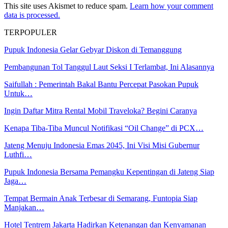
This site uses Akismet to reduce spam.
Learn how your comment
data is processed.
TERPOPULER
Pupuk Indonesia Gelar Gebyar Diskon di Temanggung
Pembangunan Tol Tanggul Laut Seksi I Terlambat, Ini Alasannya
Saifullah : Pemerintah Bakal Bantu Percepat Pasokan Pupuk
Untuk…
Ingin Daftar Mitra Rental Mobil Traveloka? Begini Caranya
Kenapa Tiba-Tiba Muncul Notifikasi “Oil Change” di PCX…
Jateng Menuju Indonesia Emas 2045, Ini Visi Misi Gubernur
Luthfi…
Pupuk Indonesia Bersama Pemangku Kepentingan di Jateng Siap
Jaga…
Tempat Bermain Anak Terbesar di Semarang, Funtopia Siap
Manjakan…
Hotel Tentrem Jakarta Hadirkan Ketenangan dan Kenyamanan