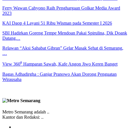
Ferry Wawan Cahyono Raih Penghargaan Golkar Media Award
2023
KAI Daop 4 Layani 51 Ribu Wisman pada Semester I 2026
SBI Hadirkan Goreng Tempe Mendoan Pakai Spirulina, Dik Doank
Datang…
Relawan “Aksi Sahabat Gibran” Gelar Masak Sehat di Semarang,
…
View 360⁰ Hamparan Sawah, Kafe Angon Jiwo Keren Banget
Bagas Adhadirgha : Ganjar Pranowo Akan Dorong Penguatan
Wirausaha
Metro Semarang adalah ..
Kantor dan Redaksi: ..