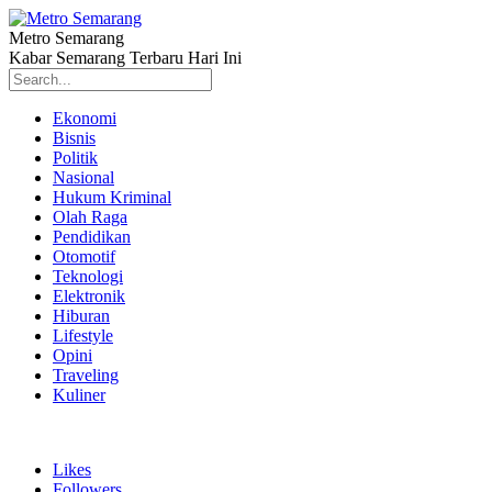
Metro Semarang
Kabar Semarang Terbaru Hari Ini
Ekonomi
Bisnis
Politik
Nasional
Hukum Kriminal
Olah Raga
Pendidikan
Otomotif
Teknologi
Elektronik
Hiburan
Lifestyle
Opini
Traveling
Kuliner
Likes
Followers