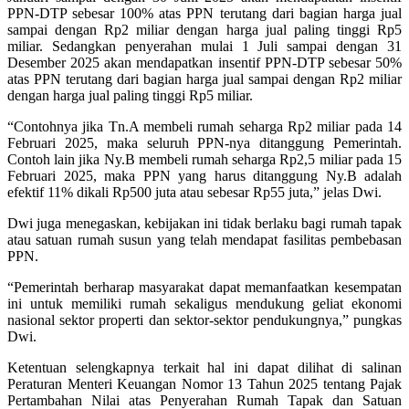
PPN-DTP sebesar 100% atas PPN terutang dari bagian harga jual
sampai dengan Rp2 miliar dengan harga jual paling tinggi Rp5
miliar. Sedangkan penyerahan mulai 1 Juli sampai dengan 31
Desember 2025 akan mendapatkan insentif PPN-DTP sebesar 50%
atas PPN terutang dari bagian harga jual sampai dengan Rp2 miliar
dengan harga jual paling tinggi Rp5 miliar.
“Contohnya jika Tn.A membeli rumah seharga Rp2 miliar pada 14
Februari 2025, maka seluruh PPN-nya ditanggung Pemerintah.
Contoh lain jika Ny.B membeli rumah seharga Rp2,5 miliar pada 15
Februari 2025, maka PPN yang harus ditanggung Ny.B adalah
efektif 11% dikali Rp500 juta atau sebesar Rp55 juta,” jelas Dwi.
Dwi juga menegaskan, kebijakan ini tidak berlaku bagi rumah tapak
atau satuan rumah susun yang telah mendapat fasilitas pembebasan
PPN.
“Pemerintah berharap masyarakat dapat memanfaatkan kesempatan
ini untuk memiliki rumah sekaligus mendukung geliat ekonomi
nasional sektor properti dan sektor-sektor pendukungnya,” pungkas
Dwi.
Ketentuan selengkapnya terkait hal ini dapat dilihat di salinan
Peraturan Menteri Keuangan Nomor 13 Tahun 2025 tentang Pajak
Pertambahan Nilai atas Penyerahan Rumah Tapak dan Satuan