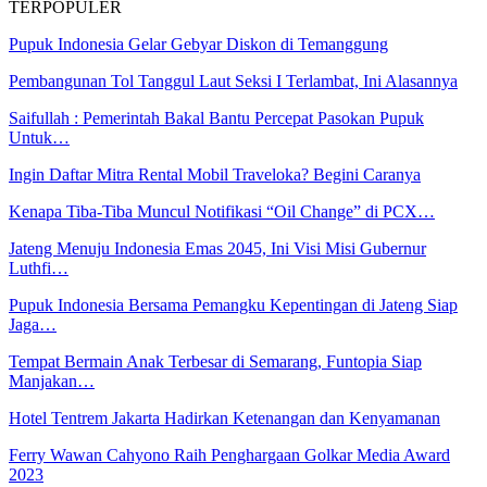
TERPOPULER
Pupuk Indonesia Gelar Gebyar Diskon di Temanggung
Pembangunan Tol Tanggul Laut Seksi I Terlambat, Ini Alasannya
Saifullah : Pemerintah Bakal Bantu Percepat Pasokan Pupuk
Untuk…
Ingin Daftar Mitra Rental Mobil Traveloka? Begini Caranya
Kenapa Tiba-Tiba Muncul Notifikasi “Oil Change” di PCX…
Jateng Menuju Indonesia Emas 2045, Ini Visi Misi Gubernur
Luthfi…
Pupuk Indonesia Bersama Pemangku Kepentingan di Jateng Siap
Jaga…
Tempat Bermain Anak Terbesar di Semarang, Funtopia Siap
Manjakan…
Hotel Tentrem Jakarta Hadirkan Ketenangan dan Kenyamanan
Ferry Wawan Cahyono Raih Penghargaan Golkar Media Award
2023