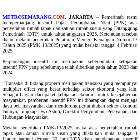
METROSEMARANG
.
COM
, JAKARTA
– Pemerintah resmi
memperpanjang insentif Pajak Pertambahan Nilai (PPN) atas
penyerahan rumah tapak dan satuan rumah susun yang Ditanggung
Pemerintah (DTP) untuk tahun anggaran 2025. Ketentuan tersebut
diatur melalui penerbitan Peraturan Menteri Keuangan Nomor 13
Tahun 2025 (PMK-13/2025) yang mulai berlaku tanggal 4 Februari
2025.
Perpanjangan insentif ini merupakan keberlanjutan kebijakan
insentif PPN yang sebelumnya telah diberikan pada tahun 2023 dan
2024.
“Transaksi di bidang properti merupakan transaksi yang mempunyai
multiplier effect yang besar terhadap sektor ekonomi yang lain.
Sebagai bagian dari paket kebijakan ekonomi untuk kesejahteraan
masyarakat, pemberian insentif PPN ini diharapkan dapat menjaga
daya beli masyarakat dan mendorong pertumbuhan sektor ekonomi
lainnya,” ungkap Dwi Astuti, Direktur Penyuluhan, Pelayanan, dan
Hubungan Masyarakat.
Melalui penerbitan PMK-13/2025 maka atas penyerahan rumah
tapak atau satuan rumah susun yang dilakukan mulai tanggal 1
Januari sampai dengan 30 Juni 2025 akan mendapatkan insentif