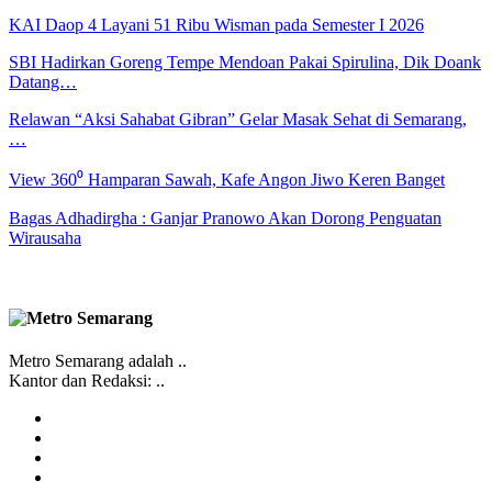
KAI Daop 4 Layani 51 Ribu Wisman pada Semester I 2026
SBI Hadirkan Goreng Tempe Mendoan Pakai Spirulina, Dik Doank
Datang…
Relawan “Aksi Sahabat Gibran” Gelar Masak Sehat di Semarang,
…
View 360⁰ Hamparan Sawah, Kafe Angon Jiwo Keren Banget
Bagas Adhadirgha : Ganjar Pranowo Akan Dorong Penguatan
Wirausaha
Metro Semarang adalah ..
Kantor dan Redaksi: ..