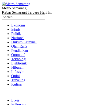
Metro Semarang
Kabar Semarang Terbaru Hari Ini
Ekonomi
Bisnis
Politik
Nasional
Hukum Kriminal
Olah Raga
Pendidikan
Otomotif
Teknologi
Elektronik
Hiburan
Lifestyle
Opini
Traveling
Kuliner
Likes
Followers