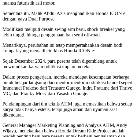
nuansa futuristik asli motor.
Sementara itu, Malik Abdul Azis menghadirkan Honda ICON e:
dengan gaya Dual Purpose.
Modifikasi meliputi desain swing arm baru, shock breaker yang
lebih tinggi, hingga penggunaan ban semi off-road.
Menariknya, perubahan ini tetap mempertahankan desain bodi
kompak yang menjadi ciri khas Honda ICON e:.
Sejak Desember 2024, para peserta telah digembleng untuk
mewujudkan karya modifikasi impian mereka.
Dalam proses pengerjaan, mereka mendapat kesempatan berharga
untuk belajar langsung dari mentor-mentor modifikasi handal seperti
Immanuel Prakoso dari Treasure Garege, Indra Pratama dari Thrive
MC, dan Franky Mory dari Yasashii Garage.
Pendampingan dari tim teknis AHM juga memastikan bahwa setiap
karya tidak hanya estetis, tetapi juga aman dan nyaman saat
dikendarai.
General Manager Marketing Planning and Analysis AHM, Andy
Wijaya, menekankan bahwa Honda Dream Ride Project adalah
wadah penting bagi para peserta untuk berbagi pengalaman dan