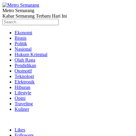
Metro Semarang
Kabar Semarang Terbaru Hari Ini
Ekonomi
Bisnis
Politik
Nasional
Hukum Kriminal
Olah Raga
Pendidikan
Otomotif
Teknologi
Elektronik
Hiburan
Lifestyle
Opini
Traveling
Kuliner
Likes
Followers