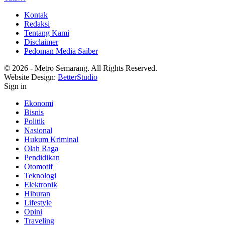
Kontak
Redaksi
Tentang Kami
Disclaimer
Pedoman Media Saiber
© 2026 - Metro Semarang. All Rights Reserved.
Website Design:
BetterStudio
Sign in
Ekonomi
Bisnis
Politik
Nasional
Hukum Kriminal
Olah Raga
Pendidikan
Otomotif
Teknologi
Elektronik
Hiburan
Lifestyle
Opini
Traveling