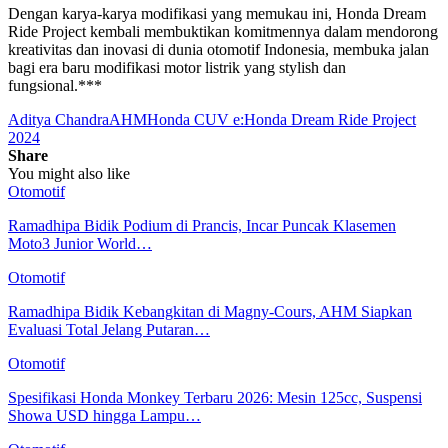
Dengan karya-karya modifikasi yang memukau ini, Honda Dream
Ride Project kembali membuktikan komitmennya dalam mendorong
kreativitas dan inovasi di dunia otomotif Indonesia, membuka jalan
bagi era baru modifikasi motor listrik yang stylish dan
fungsional.***
Aditya Chandra
AHM
Honda CUV e:
Honda Dream Ride Project
2024
Share
You might also like
Otomotif
Ramadhipa Bidik Podium di Prancis, Incar Puncak Klasemen
Moto3 Junior World…
Otomotif
Ramadhipa Bidik Kebangkitan di Magny-Cours, AHM Siapkan
Evaluasi Total Jelang Putaran…
Otomotif
Spesifikasi Honda Monkey Terbaru 2026: Mesin 125cc, Suspensi
Showa USD hingga Lampu…