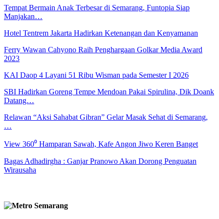
Tempat Bermain Anak Terbesar di Semarang, Funtopia Siap
Manjakan…
Hotel Tentrem Jakarta Hadirkan Ketenangan dan Kenyamanan
Ferry Wawan Cahyono Raih Penghargaan Golkar Media Award
2023
KAI Daop 4 Layani 51 Ribu Wisman pada Semester I 2026
SBI Hadirkan Goreng Tempe Mendoan Pakai Spirulina, Dik Doank
Datang…
Relawan “Aksi Sahabat Gibran” Gelar Masak Sehat di Semarang,
…
View 360⁰ Hamparan Sawah, Kafe Angon Jiwo Keren Banget
Bagas Adhadirgha : Ganjar Pranowo Akan Dorong Penguatan
Wirausaha