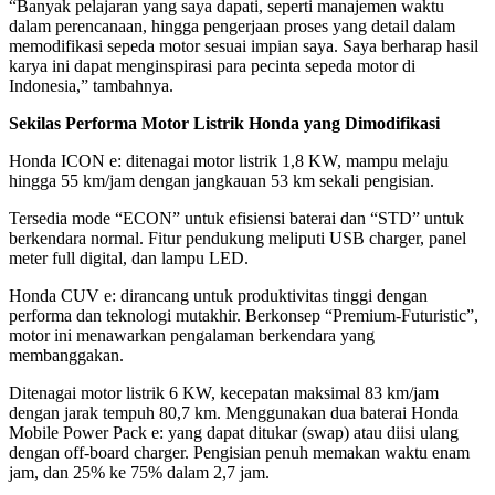
“Banyak pelajaran yang saya dapati, seperti manajemen waktu
dalam perencanaan, hingga pengerjaan proses yang detail dalam
memodifikasi sepeda motor sesuai impian saya. Saya berharap hasil
karya ini dapat menginspirasi para pecinta sepeda motor di
Indonesia,” tambahnya.
Sekilas Performa Motor Listrik Honda yang Dimodifikasi
Honda ICON e: ditenagai motor listrik 1,8 KW, mampu melaju
hingga 55 km/jam dengan jangkauan 53 km sekali pengisian.
Tersedia mode “ECON” untuk efisiensi baterai dan “STD” untuk
berkendara normal. Fitur pendukung meliputi USB charger, panel
meter full digital, dan lampu LED.
Honda CUV e: dirancang untuk produktivitas tinggi dengan
performa dan teknologi mutakhir. Berkonsep “Premium-Futuristic”,
motor ini menawarkan pengalaman berkendara yang
membanggakan.
Ditenagai motor listrik 6 KW, kecepatan maksimal 83 km/jam
dengan jarak tempuh 80,7 km. Menggunakan dua baterai Honda
Mobile Power Pack e: yang dapat ditukar (swap) atau diisi ulang
dengan off-board charger. Pengisian penuh memakan waktu enam
jam, dan 25% ke 75% dalam 2,7 jam.