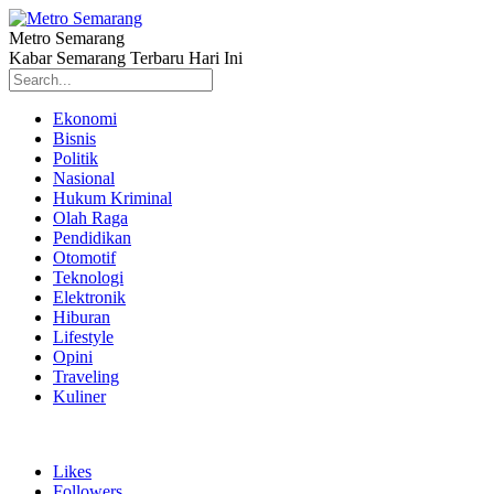
Metro Semarang
Kabar Semarang Terbaru Hari Ini
Ekonomi
Bisnis
Politik
Nasional
Hukum Kriminal
Olah Raga
Pendidikan
Otomotif
Teknologi
Elektronik
Hiburan
Lifestyle
Opini
Traveling
Kuliner
Likes
Followers