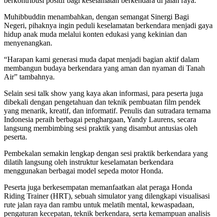
berkontribusi positif bagi keselamatan berkendara di jalan raya.
Muhibbuddin menambahkan, dengan semangat Sinergi Bagi
Negeri, pihaknya ingin peduli keselamatan berkendara menjadi gaya
hidup anak muda melalui konten edukasi yang kekinian dan
menyenangkan.
“Harapan kami generasi muda dapat menjadi bagian aktif dalam
membangun budaya berkendara yang aman dan nyaman di Tanah
Air” tambahnya.
Selain sesi talk show yang kaya akan informasi, para peserta juga
dibekali dengan pengetahuan dan teknik pembuatan film pendek
yang menarik, kreatif, dan informatif. Penulis dan sutradara ternama
Indonesia peraih berbagai penghargaan, Yandy Laurens, secara
langsung membimbing sesi praktik yang disambut antusias oleh
peserta.
Pembekalan semakin lengkap dengan sesi praktik berkendara yang
dilatih langsung oleh instruktur keselamatan berkendara
menggunakan berbagai model sepeda motor Honda.
Peserta juga berkesempatan memanfaatkan alat peraga Honda
Riding Trainer (HRT), sebuah simulator yang dilengkapi visualisasi
rute jalan raya dan rambu untuk melatih mental, kewaspadaan,
pengaturan kecepatan, teknik berkendara, serta kemampuan analisis