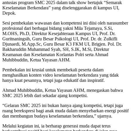
antusias program SMC 2025 dalam talk show bertajuk “Semarak
Keselamatan Berkendara” yang diselenggarakan di kampus UI,
Depok.
Sesi pembekalan wawasan dan kompetensi ini diisi oleh narasumber
profesional dari berbagai bidang yakni Mila Tejamaya, S.Si,
M.OHS, Ph.D, Direktur Kesejahteraan Kampus UI, Prof. Dr.
Guritnaningsih, Guru Besar Psikologi UI, Prof. Dr. dr. Zulkifli
Djunaedi, M.App.Sc, Guru Besar K3 FKM UI, Brigjen. Pol. Dr.
Bakharuddin Muhammad Syah, SH, S.IK, M.Si, Direktur
Keamanan dan Keselamatan Korlantas Polri serta Ahmad
Muhibbuddin, Ketua Yayasan AHM.
Pembekalan ini krusial untuk membekali peserta dalam
menghasilkan konten video keselamatan berkendara yang tidak
hanya kuat pesannya, tetapi juga edukatif dan inspiratif.
Ahmad Muhibbuddin, Ketua Yayasan AHM, menegaskan bahwa
SMC 2025 lebih dari sekadar ajang kompetisi.
“Gelaran SMC 2025 ini bukan hanya ajang kompetisi, tetapi juga
ruang berekspresi bagi anak muda dalam menyebarkan energi positif
dan membangun budaya keselamatan berkendara,” ujarnya.
Melalui kegiatan ini, ia berharap generasi muda dapat terus