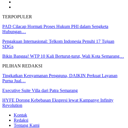
TERPOPULER
PAD Cilacap Hormati Proses Hukum PHI dalam Sengketa
Hubungan…
Pengakuan Internasional: Telkom Indonesia Penuhi 17 Tujuan
SDGs
Bikin Bangga! WTP 10 Kali Berturut-turut, Wali Kota Semarang…
PILIHAN REDAKSI
Tingkatkan Kenyamanan Pengguna, DAIKIN Perkuat Layanan
Purna Jual…
Executive Suite Villa dari Patra Semarang
HYFE Dorong Kebebasan Ekspresi lewat Kampanye Infinity
Revolution
Kontak
Redaksi
Tentang Kami