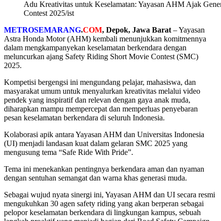
Adu Kreativitas untuk Keselamatan: Yayasan AHM Ajak Gene
Contest 2025/ist
METROSEMARANG
.
COM
, Depok, Jawa Barat
– Yayasan
Astra Honda Motor (AHM) kembali menunjukkan komitmennya
dalam mengkampanyekan keselamatan berkendara dengan
meluncurkan ajang Safety Riding Short Movie Contest (SMC)
2025.
Kompetisi bergengsi ini mengundang pelajar, mahasiswa, dan
masyarakat umum untuk menyalurkan kreativitas melalui video
pendek yang inspiratif dan relevan dengan gaya anak muda,
diharapkan mampu mempercepat dan memperluas penyebaran
pesan keselamatan berkendara di seluruh Indonesia.
Kolaborasi apik antara Yayasan AHM dan Universitas Indonesia
(UI) menjadi landasan kuat dalam gelaran SMC 2025 yang
mengusung tema “Safe Ride With Pride”.
Tema ini menekankan pentingnya berkendara aman dan nyaman
dengan sentuhan semangat dan warna khas generasi muda.
Sebagai wujud nyata sinergi ini, Yayasan AHM dan UI secara resmi
mengukuhkan 30 agen safety riding yang akan berperan sebagai
pelopor keselamatan berkendara di lingkungan kampus, sebuah