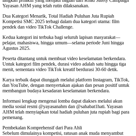
langkah proaktif yang menjadi bagian dari Road Safety Campaign
Yayasan AHM yang telah rutin dilaksanakan.
Dua Kategori Menarik, Total Hadiah Puluhan Juta Rupiah
Kompetisi SMC 2025 terbagi dalam dua kategori utama: film
pendek dan video TikTok Challenge.
Kedua kategori ini terbuka bagi seluruh lapisan masyarakat—
pelajar, mahasiswa, hingga umum—selama periode Juni hingga
Agustus 2025.
Peserta ditantang untuk membuat video keselamatan berkendara.
Untuk kategori film pendek, durasi video adalah satu hingga tiga
menit, sementara video TikTok kreatif berdurasi 30-60 detik.
Karya terbaik dapat diunggah melalui platform Instagram, TikTok,
dan YouTube, dengan menyertakan ajakan dan pesan positif untuk
membangun budaya kesadaran keselamatan berkendara.
Informasi lengkap mengenai lomba dapat diakses melalui akun
media sosial resmi @yayasanahm dan @sahabat1hati. Yayasan
AHM telah menyiapkan total hadiah puluhan juta rupiah bagi para
pemenang.
Pembekalan Komprehensif dari Para Ahli
Sebelum dimulainya kompetisi, ratusan anak muda menyambut